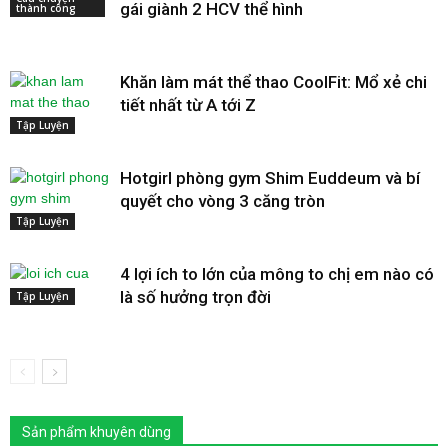
gái giành 2 HCV thể hình
thành công
Khăn làm mát thể thao CoolFit: Mổ xẻ chi
tiết nhất từ A tới Z
Tập Luyện
Hotgirl phòng gym Shim Euddeum và bí
quyết cho vòng 3 căng tròn
Tập Luyện
4 lợi ích to lớn của mông to chị em nào có
là số hưởng trọn đời
Tập Luyện
Sản phẩm khuyên dùng