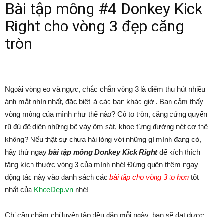
Bài tập mông #4 Donkey Kick
Right cho vòng 3 đẹp căng
tròn
Ngoài vòng eo và ngực, chắc chắn vòng 3 là điểm thu hút nhiều
ánh mắt nhìn nhất, đặc biệt là các bạn khác giới. Bạn cảm thấy
vòng mông của mình như thế nào? Có to tròn, căng cứng quyến
rũ đủ để diện những bộ váy ôm sát, khoe từng đường nét cơ thể
không? Nếu thật sự chưa hài lòng với những gì mình đang có,
hãy thử ngay
bài tập mông Donkey Kick Right
để kích thích
tăng kích thước vòng 3 của mình nhé! Đừng quên thêm ngay
động tác này vào danh sách các
bài tập cho vòng 3 to hơn
tốt
nhất của
KhoeDep.vn
nhé!
Chỉ cần chăm chỉ luyện tập đều đặn mỗi ngày, bạn sẽ đạt được