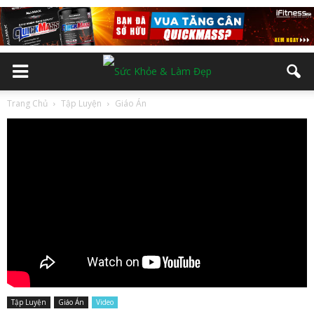
Trang Chủ
Tập Luyện
Giáo Án
Tập Luyện
Giáo Án
Video