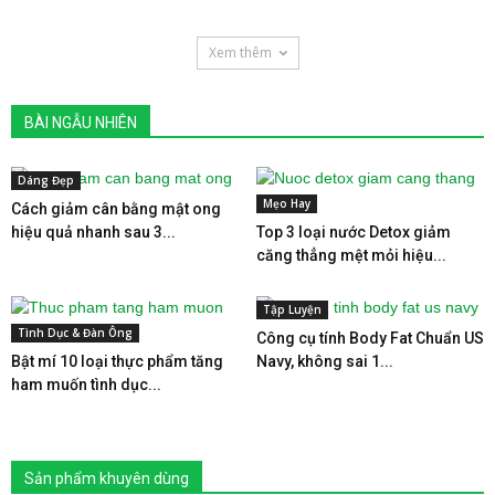
Xem thêm
BÀI NGẪU NHIÊN
Dáng Đẹp
Mẹo Hay
Cách giảm cân bằng mật ong
hiệu quả nhanh sau 3...
Top 3 loại nước Detox giảm
căng thẳng mệt mỏi hiệu...
Tập Luyện
Tình Dục & Đàn Ông
Công cụ tính Body Fat Chuẩn US
Bật mí 10 loại thực phẩm tăng
Navy, không sai 1...
ham muốn tình dục...
Sản phẩm khuyên dùng