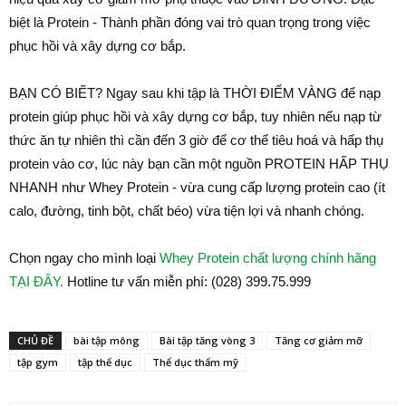
biệt là Protein - Thành phần đóng vai trò quan trọng trong việc
phục hồi và xây dựng cơ bắp.
BẠN CÓ BIẾT? Ngay sau khi tập là THỜI ĐIỂM VÀNG để nạp
protein giúp phục hồi và xây dựng cơ bắp, tuy nhiên nếu nạp từ
thức ăn tự nhiên thì cần đến 3 giờ để cơ thể tiêu hoá và hấp thụ
protein vào cơ, lúc này bạn cần một nguồn PROTEIN HẤP THỤ
NHANH như Whey Protein - vừa cung cấp lượng protein cao (ít
calo, đường, tinh bột, chất béo) vừa tiện lợi và nhanh chóng.
Chọn ngay cho mình loại
Whey Protein chất lượng chính hãng
TẠI ĐÂY.
Hotline tư vấn miễn phí: (028) 399.75.999
CHỦ ĐỀ
bài tập mông
Bài tập tăng vòng 3
Tăng cơ giảm mỡ
tập gym
tập thể dục
Thể dục thẩm mỹ