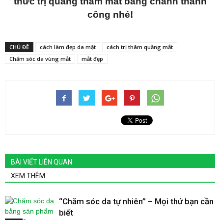
thức trị quầng thâm mắt bằng chanh thành
công nhé!
CHỦ ĐỀ
cách làm đẹp da mặt
cách trị thâm quầng mắt
Chăm sóc da vùng mắt
mắt đẹp
BÀI VIẾT LIÊN QUAN
XEM THÊM
“Chăm sóc da tự nhiên” – Mọi thứ bạn cần
biết