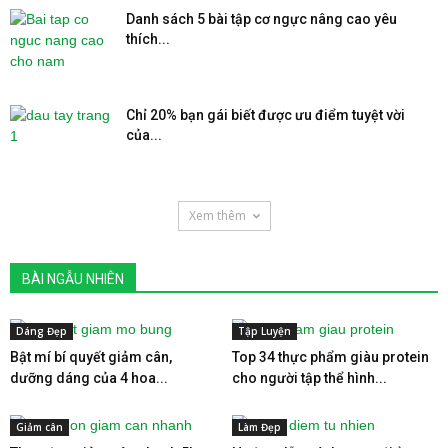
Danh sách 5 bài tập cơ ngực nâng cao yêu
thích...
Chỉ 20% bạn gái biết được ưu điểm tuyệt vời
của...
Xem thêm
BÀI NGẪU NHIÊN
Dáng Đẹp
Tập Luyện
Bật mí bí quyết giảm cân,
Top 34 thực phẩm giàu protein
dưỡng dáng của 4 hoa...
cho người tập thể hình...
Giảm cân
Làm Đẹp