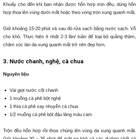
Khuấy cho đến khi bạn nhận được hỗn hợp mịn đều, dùng hỗn
hợp thoa lên vùng dưới mắt hoặc theo vòng tròn xung quanh mắt.
Giữ khoảng 15-20 phút và sau đó rửa sạch bằng nước sạch. Vỗ
cho khô. Thực hiện ít nhất 2-3 lần/ tuần để loại bỏ quầng thâm,
chăm sóc làn da xung quanh mắt trở nên đẹp hơn.
3. Nước chanh, nghệ, cà chua
Nguyên liệu
Vài giọt nước cốt chanh
1 muỗng cà phê bột nghệ
1 thìa cà phê xay nhuyễn cà chua
1/2 muỗng cà phê bột đậu lăng màu cam
Trộn đều hỗn hợp rồi thoa chúng lên vùng da xung quanh mắt.
Giữ khoảng 30 – 35 phút để mặt nạ khô và các dưỡng chất có