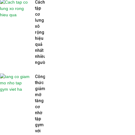
Cách
tập
cơ
lưng
xô
rộng
hiệu
quả
nhất
nhiều
người...
Công
thức
giảm
mỡ
tăng
cơ
nhờ
tập
gym
với