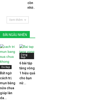
cồn
nhờ...
Xem thêm
BÀI NGẪU NHIÊN
Dáng
Đẹp
6 bài tập
Da Đẹp
tăng vòng
Bất ngờ
1 hiệu quả
cách trị
cho bạn
mụn bằng
nữ...
sữa chua
giúp làn
da...