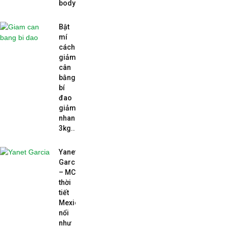
body...
Bật
mí
cách
giảm
cân
bằng
bí
đao
giảm
nhanh
3kg...
Yanet
Garcia
– MC
thời
tiết
Mexico
nổi
như