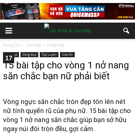
Trang Chủ
Làm Đẹp
Dáng Đẹp
Làm Đẹp
Dáng Đẹp
Tập Luyện
Giáo Án
10
12
13
14
15
16
17
11
2
3
4
5
6
7
8
9
15 bài tập cho vòng 1 nở nang
săn chắc bạn nữ phải biết
Vòng ngực săn chắc tròn đẹp tôn lên nét
nữ tính quyến rũ của phụ nữ. 15 bài tập cho
vòng 1 nở nang săn chắc giúp bạn sở hữu
ngay núi đôi tròn đều, gợi cảm.