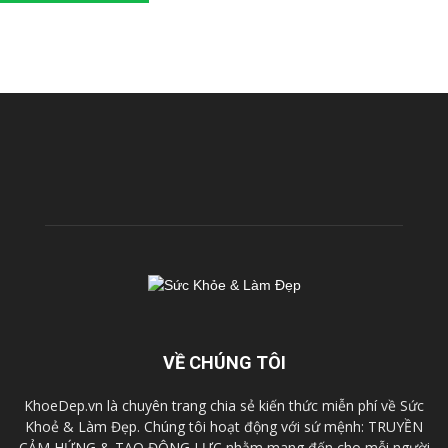
VỀ CHÚNG TÔI
KhoeDep.vn là chuyên trang chia sẻ kiến thức miễn phí về Sức
Khoẻ & Làm Đẹp. Chúng tôi hoạt động với sứ mệnh: TRUYỀN
CẢM HỨNG & TẠO ĐỘNG LỰC nhằm mang đến cho mỗi người