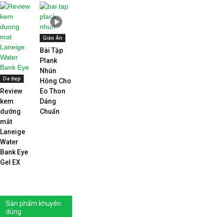
Giáo Án
Bài Tập
Plank
Nhún
Da Đẹp
Hông Cho
Review
Eo Thon
kem
Dáng
dưỡng
Chuẩn
mắt
Laneige
Water
Bank Eye
Gel EX
Sản phẩm khuyên
dùng