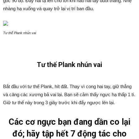
góc 90 độ. Đẩy hai tạ lên cho tới khi nào hai tay duỗi thẳng. Nhẹ
nhàng hạ xuống và quay trở lại vị trí ban đầu.
Tư thế Plank nhún vai
Tư thế Plank nhún vai
Bắt đầu với tư thế Plank, hít đất. Thay vì cong hai tay, giữ thẳng
và căng các xương bả vai lại. Bạn sẽ cảm thấy ngực hạ thấp 1 tí.
Giữ tư thế này trong 3 giây trước khi đẩy ngược lên lại.
Các cơ ngực bạn đang dần co lại
đó; hãy tập hết 7 động tác cho