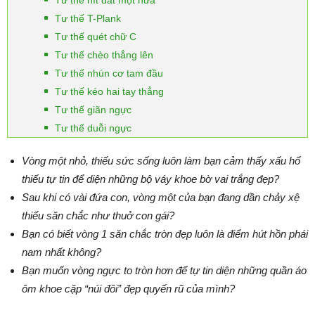
Tư thế hít đất một nửa
Tư thế T-Plank
Tư thế quét chữ C
Tư thế chèo thẳng lên
Tư thế nhún cơ tam đầu
Tư thế kéo hai tay thẳng
Tư thế giãn ngực
Tư thế duỗi ngực
Vòng một nhỏ, thiếu sức sống luôn làm bạn cảm thấy xấu hổ
thiếu tự tin để diện những bộ váy khoe bờ vai trắng đẹp?
Sau khi có vài đứa con, vòng một của bạn đang dần chảy xệ
thiếu săn chắc như thuở con gái?
Bạn có biết vòng 1 săn chắc tròn đẹp luôn là điểm hút hồn phái
nam nhất không?
Bạn muốn vòng ngực to tròn hơn để tự tin diện những quần áo
ôm khoe cặp “núi đôi” đẹp quyến rũ của mình?