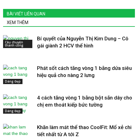
BÀI VIẾT LIÊN QUAN
XEM THÊM
Bí quyết của Nguyễn Thị Kim Dung – Cô
Câu chuyện
gái giành 2 HCV thể hình
thành công
Phát sốt cách tăng vòng 1 bằng dứa siêu
hiệu quả cho nàng 2 lưng
Dáng Đẹp
4 cách tăng vòng 1 bằng bột sắn dây cho
chị em thoát kiếp bức tường
Dáng Đẹp
Khăn làm mát thể thao CoolFit: Mổ xẻ chi
tiết nhất từ A tới Z