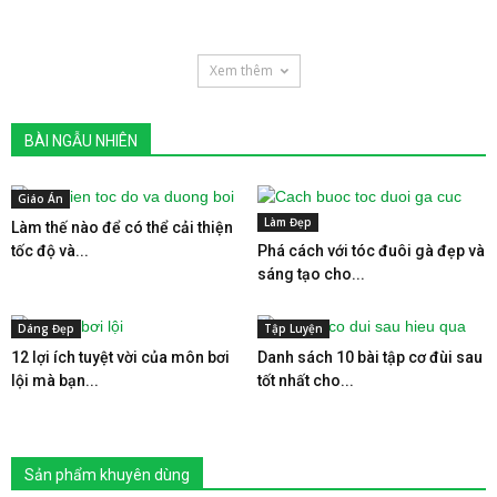
Xem thêm
BÀI NGẪU NHIÊN
Giáo Án
Làm Đẹp
Làm thế nào để có thể cải thiện
tốc độ và...
Phá cách với tóc đuôi gà đẹp và
sáng tạo cho...
Dáng Đẹp
Tập Luyện
12 lợi ích tuyệt vời của môn bơi
Danh sách 10 bài tập cơ đùi sau
lội mà bạn...
tốt nhất cho...
Sản phẩm khuyên dùng