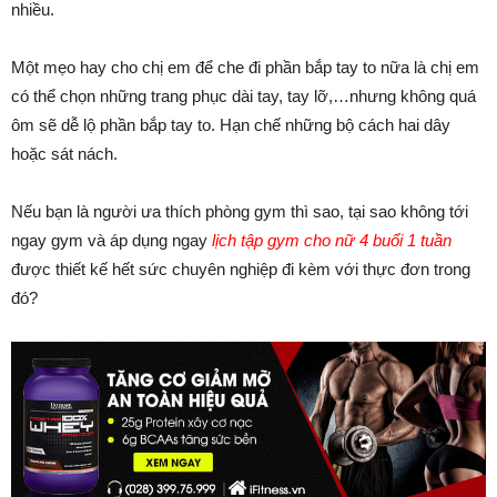
nhiều.
Một mẹo hay cho chị em để che đi phần bắp tay to nữa là chị em
có thể chọn những trang phục dài tay, tay lỡ,…nhưng không quá
ôm sẽ dễ lộ phần bắp tay to. Hạn chế những bộ cách hai dây
hoặc sát nách.
Nếu bạn là người ưa thích phòng gym thì sao, tại sao không tới
ngay gym và áp dụng ngay
lịch tập gym cho nữ 4 buổi 1 tuần
được thiết kế hết sức chuyên nghiệp đi kèm với thực đơn trong
đó?