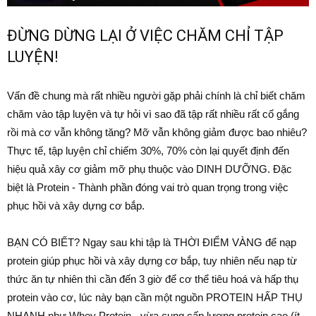
ĐỪNG DỪNG LẠI Ở VIỆC CHĂM CHỈ TẬP
LUYỆN!
Vấn đề chung mà rất nhiều người gặp phải chính là chỉ biết chăm
chăm vào tập luyện và tự hỏi vì sao đã tập rất nhiều rất cố gắng
rồi mà cơ vẫn không tăng? Mỡ vẫn không giảm được bao nhiêu?
Thực tế, tập luyện chỉ chiếm 30%, 70% còn lại quyết định đến
hiệu quả xây cơ giảm mỡ phụ thuộc vào DINH DƯỠNG. Đặc
biệt là Protein - Thành phần đóng vai trò quan trọng trong việc
phục hồi và xây dựng cơ bắp.
BẠN CÓ BIẾT? Ngay sau khi tập là THỜI ĐIỂM VÀNG để nạp
protein giúp phục hồi và xây dựng cơ bắp, tuy nhiên nếu nạp từ
thức ăn tự nhiên thì cần đến 3 giờ để cơ thể tiêu hoá và hấp thụ
protein vào cơ, lúc này bạn cần một nguồn PROTEIN HẤP THỤ
NHANH như Whey Protein - vừa cung cấp lượng protein cao (ít