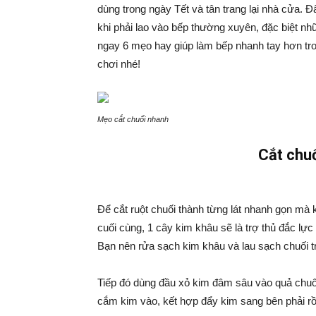
dùng trong ngày Tết và tân trang lại nhà cửa. 
khi phải lao vào bếp thường xuyên, đặc biệt n
ngay 6 mẹo hay giúp làm bếp nhanh tay hơn tro
chơi nhé!
Mẹo cắt chuối nhanh
Cắt chu
Để cắt ruột chuối thành từng lát nhanh gọn mà
cuối cùng, 1 cây kim khâu sẽ là trợ thủ đắc lự
Bạn nên rửa sạch kim khâu và lau sạch chuối t
Tiếp đó dùng đầu xỏ kim đâm sâu vào quả chuố
cắm kim vào, kết hợp đẩy kim sang bên phải rồi b