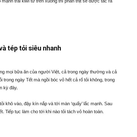
mạnh trái kiwi từ trên xuống thì phần thịt sẽ được tác ra
và tép tỏi siêu nhanh
rong mọi bữa ăn của người Việt, cả trong ngày thường và cả
ỗi trong ngày Tết mà ngồi bóc vỏ hết cả rổ tỏi không, trong
n kỳ đây.
 tỏi khô vào, đậy kín nắp và tới màn ‘quẩy’ lắc mạnh. Sau
t. Tiếp tục làm cho tới khi nào tỏi tách vỏ hoàn toàn.