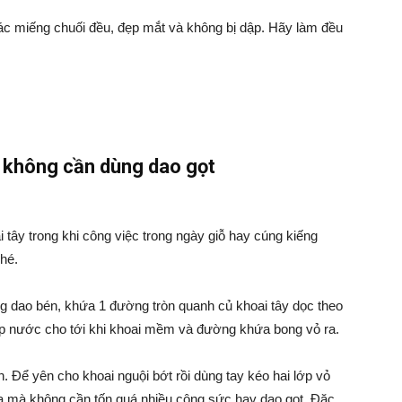
các miếng chuối đều, đẹp mắt và không bị dập. Hãy làm đều
y không cần dùng dao gọt
i tây trong khi công việc trong ngày giỗ hay cúng kiếng
hé.
ng dao bén, khứa 1 đường tròn quanh củ khoai tây dọc theo
gập nước cho tới khi khoai mềm và đường khứa bong vỏ ra.
. Để yên cho khoai nguội bớt rồi dùng tay kéo hai lớp vỏ
ra mà không cần tốn quá nhiều công sức hay dao gọt. Đặc