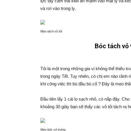
lực tay cầm trái kiwi ấn mạnh vào mặt ly và kéo 
và rơi vào trong ly.
Mẹo tách vỏ tỏi
Bóc tách vỏ 
Tỏi là một trong những gia vị không thể thiếu t
trong ngày Tết. Tuy nhiên, có chị em nào rảnh r
khi công việc thì bù đầu bù cổ ? Đây là mẹo thầ
Đầu tiên lấy 1 cái lọ sạch nhỏ, có nắp đậy. Cho
khoảng 30 giây bạn sẽ thấy các vỏ tỏi tách ra hế
Mẹo bóc vỏ trứng