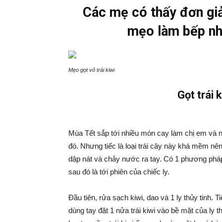
Các mẹ có thấy đơn gi
mẹo làm bếp nha
Mẹo gọt vỏ trái kiwi
Gọt trái 
Mùa Tết sắp tới nhiều món cay làm chị em và n
đó. Nhưng tiếc là loại trái cây này khá mềm nên
dập nát và chảy nước ra tay. Có 1 phương pháp
sau đó là tới phiên của chiếc ly.
Đầu tiên, rửa sạch kiwi, dao và 1 ly thủy tinh. 
dùng tay đặt 1 nửa trái kiwi vào bề mặt của ly t