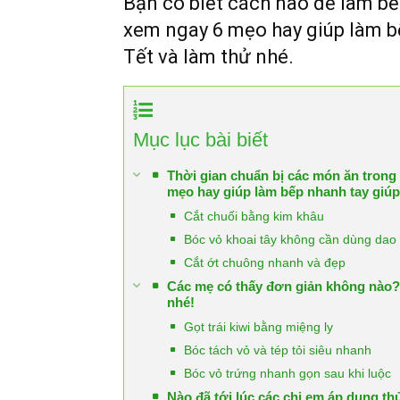
Bạn có biết cách nào để làm b
xem ngay 6 mẹo hay giúp làm bế
Tết và làm thử nhé.
Mục lục bài biết
Thời gian chuẩn bị các món ăn trong 
mẹo hay giúp làm bếp nhanh tay giúp
Cắt chuối bằng kim khâu
Bóc vỏ khoai tây không cần dùng dao 
Cắt ớt chuông nhanh và đẹp
Các mẹ có thấy đơn giản không nào?
nhé!
Gọt trái kiwi bằng miệng ly
Bóc tách vỏ và tép tỏi siêu nhanh
Bóc vỏ trứng nhanh gọn sau khi luộc
Nào đã tới lúc các chị em áp dụng 