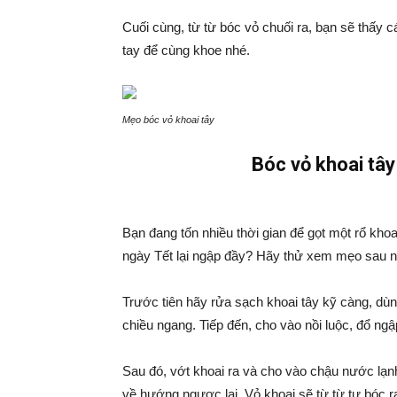
Cuối cùng, từ từ bóc vỏ chuối ra, bạn sẽ thấy 
tay để cùng khoe nhé.
Mẹo bóc vỏ khoai tây
Bóc vỏ khoai tâ
Bạn đang tốn nhiều thời gian để gọt một rổ khoa
ngày Tết lại ngập đầy? Hãy thử xem mẹo sau n
Trước tiên hãy rửa sạch khoai tây kỹ càng, dù
chiều ngang. Tiếp đến, cho vào nồi luộc, đổ n
Sau đó, vớt khoai ra và cho vào chậu nước lạnh
về hướng ngược lại. Vỏ khoai sẽ từ từ tự bóc 