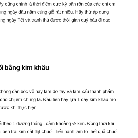
Đây cũng chính là thời điểm cực kỳ bận rộn của các chị em
hững ngày đầu năm cúng giỗ rất nhiều. Hãy thử áp dụng
ng ngày Tết và tranh thủ được thời gian quý báu đi dạo
ối bằng kim khâu
 không cần bóc vỏ hay làm dơ tay và làm xấu thành phẩm
c cho chị em chúng ta. Đầu tiên hãy lựa 1 cây kim khâu mới.
rước khi thực hiện.
i theo 1 đường thẳng ; cắm khoảng ½ kim. Đồng thời khi
ên trái kim cắt thịt chuối. Tiến hành làm tới hết quả chuối