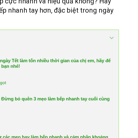
ếp cực nhanh và hiệu quả không? Hãy
p nhanh tay hơn, đặc biệt trong ngày
ngày Tết làm tốn nhiều thời gian của chị em, hãy để
 bạn nhé!
gọt
 Đừng bỏ quên 3 mẹo làm bếp nhanh tay cuối cùng
thử các mẹo hay làm bếp nhanh và cảm nhận khoảng