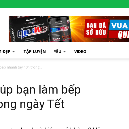
M ĐẸP
TẬP LUYỆN
YÊU
VIDEO
ếp nhanh tay hơn trong...
iúp bạn làm bếp
ong ngày Tết