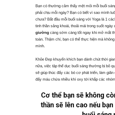
Bạn có thường cảm thấy mệt mỏi mỗi buổi sáng
phải chịu mỗi ngày? Bạn có biết vì sao mình lu
chưa? Bắt đầu mỗi buổi sáng với Yoga là 1 cách
tinh thần sảng khoái, thoải mái trong suốt ngày 
giường
càng sớm càng tốt ngay khi mở mắt thứ
toàn. Thậm chí, bạn có thể thực hiện mà không 
mình.
Khỏe Đẹp khuyến khích bạn dành chút thời gia
nữa, việc tập thể dục buổi sáng thường bị bỏ qu
sẽ giúp thúc đẩy các bó cơ phát triển, làm giã
đẩy máu chứa nhiều khí oxy tới khắp các nhóm
Cơ thể bạn sẽ không còn
thần sẽ lên cao nếu bạn
buổi sáng 