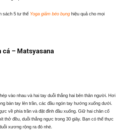
h sách 5 tư thế
Yoga giảm béo bụng
hiệu quả cho mọi
n cá – Matsyasana
ép vào nhau và hai tay duỗi thẳng hai bên thân người. Hơi
òng bàn tay lên trần, các đầu ngón tay hướng xuống dưới.
ực về phía trần và đặt đỉnh đầu xuống. Giữ hai chân cố
hít thở đều, duỗi thẳng ngực trong 30 giây. Bạn có thể thực
uỗi xương rộng ra đó nhé.