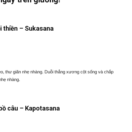
i thiền – Sukasana
éo, thư giãn nhẹ nhàng. Duỗi thẳng xương cột sống và chắp
 nhẹ nhàng.
 bồ câu – Kapotasana