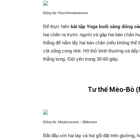
Động tác Paschimottanasana
Để thực hiện
bài tập Yoga buổi sáng đúng cá
hai chân ra trước người và gập hai bàn chân hư
thẳng để nắm lấy hai bàn chân (nếu không thể 
cột sống cong nhé. Hít thở bình thường và tiếp 
thẳng lưng. Giữ yên trong 30-60 giây.
Tư thế Mèo-Bò (
Động tác Marjaryasana – Bitilasana
Bắt đầu với hai tay và hai gối đặt trên giường, h