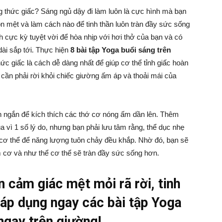
 thức giấc? Sáng ngủ dậy đi làm luôn là cực hình mà bạn
ôn mệt và làm cách nào để tinh thần luôn tràn đầy sức sống
 cực kỳ tuyệt vời để hòa nhịp với hơi thở của bạn và có
dài sắp tới. Thực hiện
8 bài tập Yoga buổi sáng trên
c giấc là cách dễ dàng nhất để giúp cơ thể tỉnh giấc hoàn
cần phải rời khỏi chiếc giường ấm áp và thoải mái của
n ngắn để kích thích các thớ cơ nóng ấm dần lên. Thêm
a vì 1 số lý do, nhưng bạn phải lưu tâm rằng, thể dục nhẹ
n cơ thể để năng lượng tuôn chảy đều khắp. Nhờ đó, bạn sẽ
 cơ và như thể cơ thể sẽ tràn đầy sức sống hơn.
 cảm giác mệt mỏi rã rời, tinh
 áp dụng ngay các bài tập Yoga
ngay trên giường!