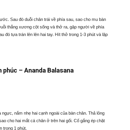
trước. Sau đó duỗi chân trái về phía sau, sao cho mu bàn
 Duỗi thẳng xương cột sống và thở ra, gập người về phía
au đó tựa trán lên lên hai tay. Hít thở trong 1-3 phút và lặp
h phúc – Ananda Balasana
a ngực, nắm nhẹ hai cạnh ngoài của bàn chân. Thả lỏng
ao cho hai mắt cá chân ở trên hai gối. Cố gắng ép chặt
 trong 1 phút.