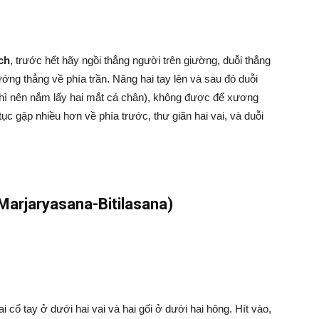
ch
, trước hết hãy ngồi thẳng người trên giường, duỗi thẳng
ớng thẳng về phía trần. Nâng hai tay lên và sau đó duỗi
thì nên nắm lấy hai mắt cá chân), không được để xương
tục gập nhiều hơn về phía trước, thư giãn hai vai, và duỗi
Marjaryasana-Bitilasana)
ai cổ tay ở dưới hai vai và hai gối ở dưới hai hông. Hít vào,