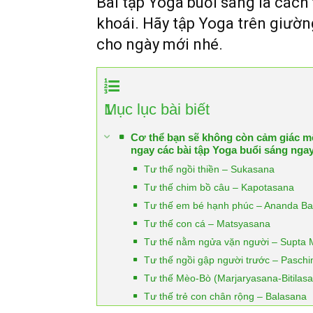
Bài tập Yoga buồi sáng là cách 
khoái. Hãy tập Yoga trên giườ
cho ngày mới nhé.
1
Mục lục bài biết
Cơ thể bạn sẽ không còn cảm giác mệt
ngay các bài tập Yoga buổi sáng nga
Tư thế ngồi thiền – Sukasana
Tư thế chim bồ câu – Kapotasana
Tư thế em bé hạnh phúc – Ananda Ba
Tư thế con cá – Matsyasana
Tư thế nằm ngửa vặn người – Supta
Tư thế ngồi gập người trước – Pasch
Tư thế Mèo-Bò (Marjaryasana-Bitilas
Tư thế trẻ con chân rộng – Balasana