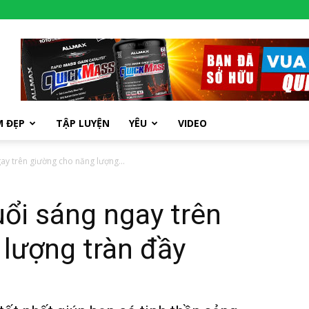
M ĐẸP
TẬP LUYỆN
YÊU
VIDEO
ay trên giường cho năng lượng...
uổi sáng ngay trên
lượng tràn đầy