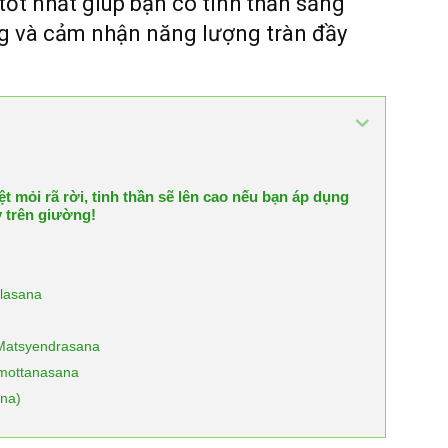
tốt nhất giúp bạn có tinh thần sảng
ng và cảm nhận năng lượng tràn đầy
 mỏi rã rời, tinh thần sẽ lên cao nếu bạn áp dụng
y trên giường!
lasana
 Matsyendrasana
imottanasana
ana)