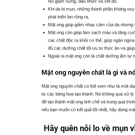
Nó giảm sưng, đau nhức và vết đỏ.
Khi da bị mụn, những thành phần kháng oxy
phát triển lan rộng ra.
Mật ong giúp giảm nhạy cảm của da nhưng v
Mật ong còn giúp làm sạch máu và tăng cườn
các chất độc ra khỏi cơ thể, giúp ngăn ngừa
đủ các dưỡng chất tối ưu từ thức ăn và giúp 
Ngoài ra mật ong còn là chất dưỡng ẩm tự 
Mật ong nguyên chất là gì và nó
Mật ong nguyên chất có thể xem như là một dạ
từ các bông hoa tạo thành. Nó không qua xử lý 
để tạo thành mật ong tinh chế và trong quá trình 
nếu bạn muốn có kết quả tốt nhất, hãy dùng mậ
Hãy quên nỗi lo về mụn v