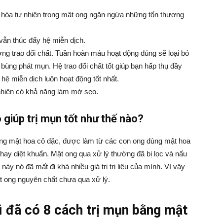
 hóa tự nhiên trong mật ong ngăn ngừa những tổn thương
ẫn thúc đẩy hệ miễn dịch.
g trao đổi chất. Tuần hoàn máu hoạt động đúng sẽ loại bỏ
 bùng phát mụn. Hệ trao đổi chất tốt giúp bạn hấp thụ đầy
hệ miễn dịch luôn hoạt động tốt nhất.
nhiên có khả năng làm mờ sẹo.
 giúp trị mụn tốt như thế nào?
ng mật hoa cô đặc, được làm từ các con ong dùng mật hoa
hay diệt khuẩn. Mật ong qua xử lý thường đã bị lọc và nấu
này nó đã mất đi khá nhiều giá trị trị liệu của mình. Vì vậy
t ong nguyên chất chưa qua xử lý.
ì đã có 8 cách trị mụn bằng mật