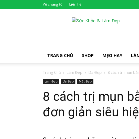
Về chúng tôi
Liên hệ
Khỏe
Đẹp
TRANG CHỦ
SHOP
MẸO HAY
LÀ
Trang Chủ
Làm Đẹp
Da Đẹp
8 cách trị mụn bằn
Làm Đẹp
Da Đẹp
Mặt Đẹp
8 cách trị mụn b
đơn giản siêu hi