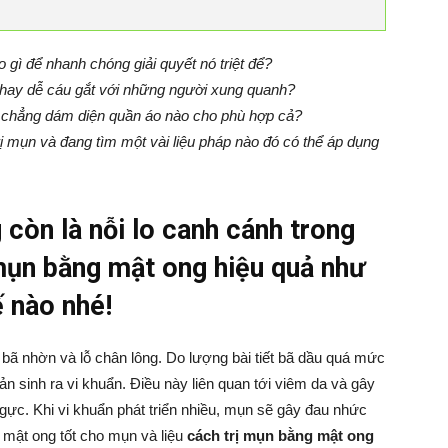
 gì để nhanh chóng giải quyết nó triệt để?
i hay dễ cáu gắt với những người xung quanh?
à chẳng dám diện quần áo nào cho phù hợp cả?
rị mụn và đang tìm một vài liệu pháp nào đó có thể áp dụng
 còn là nỗi lo canh cánh trong
 mụn bằng mật ong hiệu quả như
ế nào nhé!
 bã nhờn và lỗ chân lông. Do lượng bài tiết bã dầu quá mức
 sản sinh ra vi khuẩn. Điều này liên quan tới viêm da và gây
ngực. Khi vi khuẩn phát triển nhiều, mụn sẽ gây đau nhức
ao mật ong tốt cho mụn và liệu
cách trị mụn bằng mật ong