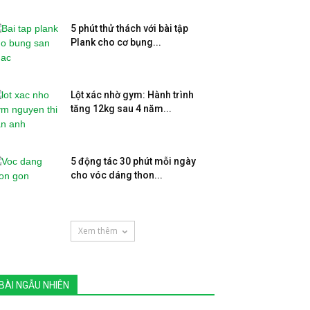
5 phút thử thách với bài tập
Plank cho cơ bụng...
Lột xác nhờ gym: Hành trình
tăng 12kg sau 4 năm...
5 động tác 30 phút mỗi ngày
cho vóc dáng thon...
Xem thêm
BÀI NGẪU NHIÊN