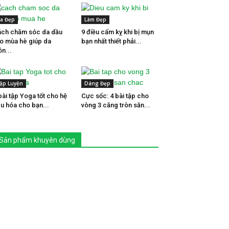
a Đẹp
Làm Đẹp
ch chăm sóc da dầu
9 điều cấm kỵ khi bị mụn
o mùa hè giúp da
bạn nhất thiết phải...
ôn...
ập Luyện
Dáng Đẹp
bài tập Yoga tốt cho hệ
Cực sốc: 4 bài tập cho
êu hóa cho bạn...
vòng 3 căng tròn săn...
Sản phẩm khuyên dùng