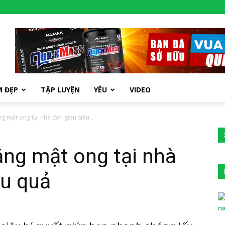
M ĐẸP
TẬP LUYỆN
YÊU
VIDEO
g mật ong tại nhà đơn giản siêu...
ằng mật ong tại nhà
ệu quả