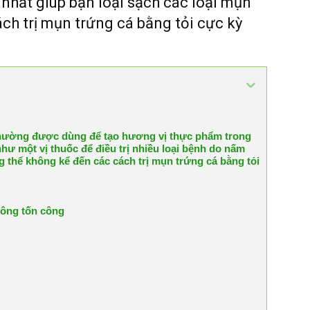
y nhất giúp bạn loại sạch các loại mụn
h trị mụn trứng cá bằng tỏi cực kỳ
 thường được dùng để tạo hương vị thực phẩm trong
 một vị thuốc để điều trị nhiều loại bệnh do nấm
ng thể không kể đến các cách trị mụn trứng cá bằng tỏi
hông tốn công