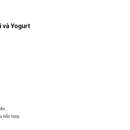
i và Yogurt
yễn.
u hỗn hợp.