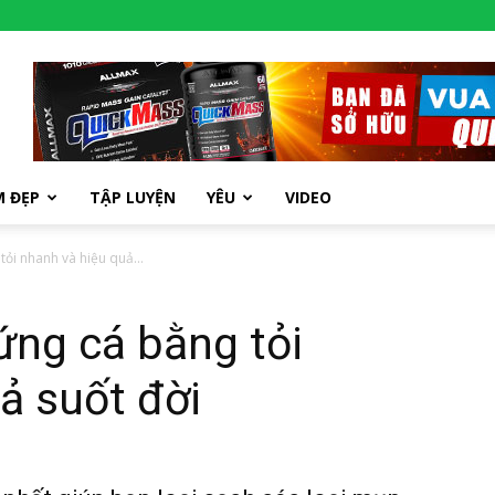
M ĐẸP
TẬP LUYỆN
YÊU
VIDEO
tỏi nhanh và hiệu quả...
rứng cá bằng tỏi
ả suốt đời