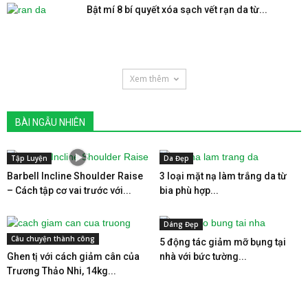
Bật mí 8 bí quyết xóa sạch vết rạn da từ...
Xem thêm
BÀI NGẪU NHIÊN
Tập Luyện
Da Đẹp
Barbell Incline Shoulder Raise
3 loại mặt nạ làm trắng da từ
– Cách tập cơ vai trước với...
bia phù hợp...
Dáng Đẹp
Câu chuyện thành công
5 động tác giảm mỡ bụng tại
Ghen tị với cách giảm cân của
nhà với bức tường...
Trương Thảo Nhi, 14kg...