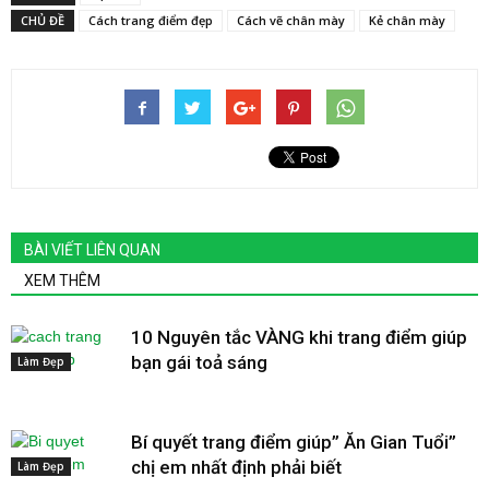
CHỦ ĐỀ
Cách trang điểm đẹp
Cách vẽ chân mày
Kẻ chân mày
BÀI VIẾT LIÊN QUAN
XEM THÊM
10 Nguyên tắc VÀNG khi trang điểm giúp
bạn gái toả sáng
Làm Đẹp
Bí quyết trang điểm giúp” Ăn Gian Tuổi”
chị em nhất định phải biết
Làm Đẹp