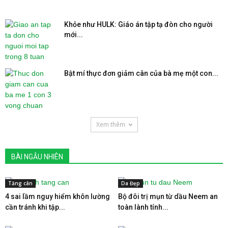
Khỏe như HULK: Giáo án tập tạ đòn cho người
mới...
Bật mí thực đơn giảm cân của bà mẹ một con...
Xem thêm
BÀI NGẪU NHIÊN
Tăng cân
Da Đẹp
4 sai lầm nguy hiểm khôn lường
Bộ đôi trị mụn từ dầu Neem an
cần tránh khi tập...
toàn lành tính...