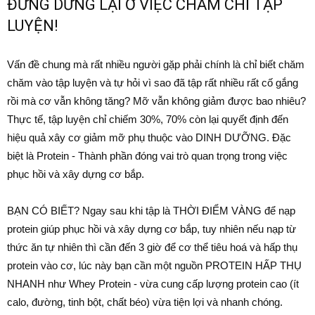
ĐỪNG DỪNG LẠI Ở VIỆC CHĂM CHỈ TẬP
LUYỆN!
Vấn đề chung mà rất nhiều người gặp phải chính là chỉ biết chăm
chăm vào tập luyện và tự hỏi vì sao đã tập rất nhiều rất cố gắng
rồi mà cơ vẫn không tăng? Mỡ vẫn không giảm được bao nhiêu?
Thực tế, tập luyện chỉ chiếm 30%, 70% còn lại quyết định đến
hiệu quả xây cơ giảm mỡ phụ thuộc vào DINH DƯỠNG. Đặc
biệt là Protein - Thành phần đóng vai trò quan trọng trong việc
phục hồi và xây dựng cơ bắp.
BẠN CÓ BIẾT? Ngay sau khi tập là THỜI ĐIỂM VÀNG để nạp
protein giúp phục hồi và xây dựng cơ bắp, tuy nhiên nếu nạp từ
thức ăn tự nhiên thì cần đến 3 giờ để cơ thể tiêu hoá và hấp thụ
protein vào cơ, lúc này bạn cần một nguồn PROTEIN HẤP THỤ
NHANH như Whey Protein - vừa cung cấp lượng protein cao (ít
calo, đường, tinh bột, chất béo) vừa tiện lợi và nhanh chóng.