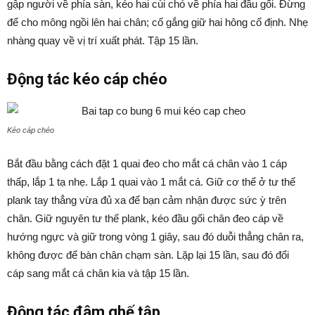
gập người về phía sàn, kéo hai cùi chỏ về phía hai đầu gối. Đừng
để cho mông ngồi lên hai chân; cố gắng giữ hai hông cố định. Nhẹ
nhàng quay về vị trí xuất phát. Tập 15 lần.
Động tác kéo cáp chéo
Kéo cáp chéo
Bắt đầu bằng cách đặt 1 quai đeo cho mắt cá chân vào 1 cáp
thấp, lắp 1 tạ nhẹ. Lắp 1 quai vào 1 mắt cá. Giữ cơ thể ở tư thế
plank tay thẳng vừa đủ xa để bạn cảm nhận được sức ỳ trên
chân. Giữ nguyên tư thế plank, kéo đầu gối chân đeo cáp về
hướng ngực và giữ trong vòng 1 giây, sau đó duỗi thẳng chân ra,
không được để bàn chân chạm sàn. Lặp lại 15 lần, sau đó đổi
cáp sang mắt cá chân kia và tập 15 lần.
Động tác đâm ghế tập