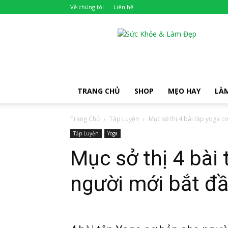
Về chúng tôi
Liên hệ
Khỏe
Đẹp
TRANG CHỦ
SHOP
MẸO HAY
LÀ
Trang Chủ
Tập Luyện
Mục sở thị 4 bài tập yoga cơ
Tập Luyện
Yoga
Mục sở thị 4 bài
người mới bắt đầ