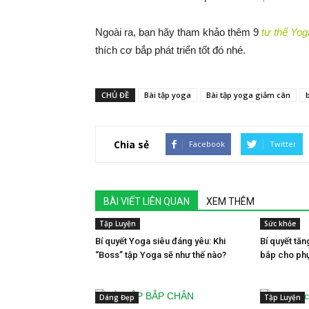
Ngoài ra, bạn hãy tham khảo thêm 9
tư thế Yog
thích cơ bắp phát triển tốt đó nhé.
CHỦ ĐỀ
Bài tập yoga
Bài tập yoga giảm cân
Chia sẻ
Facebook
Twitter
BÀI VIẾT LIÊN QUAN
XEM THÊM
Tập Luyện
Sức khỏe
Bí quyết Yoga siêu đáng yêu: Khi
Bí quyết tă
“Boss” tập Yoga sẽ như thế nào?
bắp cho ph
Dáng Đẹp
Tập Luyện