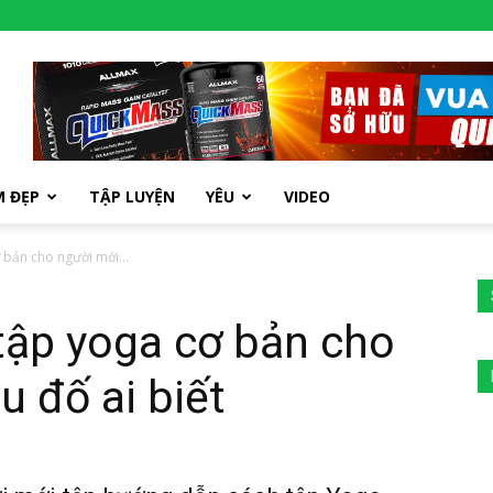
M ĐẸP
TẬP LUYỆN
YÊU
VIDEO
 bản cho người mới...
 tập yoga cơ bản cho
u đố ai biết