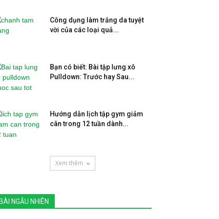
Công dụng làm trắng da tuyệt
vời của các loại quả...
Bạn có biết: Bài tập lưng xô
Pulldown: Trước hay Sau...
Hướng dẫn lịch tập gym giảm
cân trong 12 tuần dành...
Xem thêm
BÀI NGẪU NHIÊN