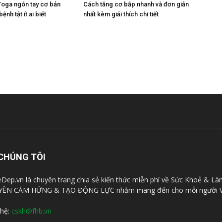
Yoga ngón tay cơ bản
Cách tăng cơ bắp nhanh và đơn giản
bệnh tật ít ai biết
nhất kèm giải thích chi tiết
CHÚNG TÔI
Dep.vn là chuyên trang chia sẻ kiến thức miễn phí về Sức Khoẻ & Là
YỀN CẢM HỨNG & TẠO ĐỘNG LỰC nhằm mang đến cho mỗi người V
 hệ:
cskh@fhb.vn