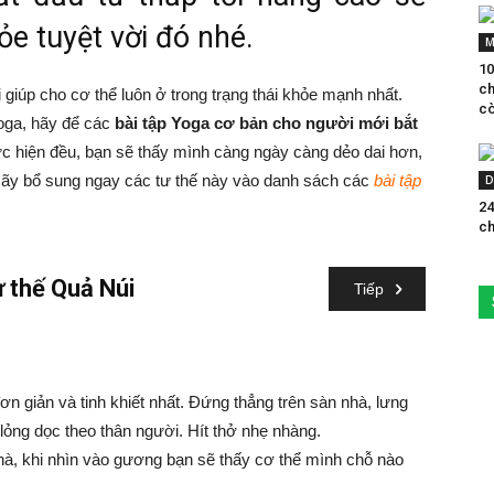
e tuyệt vời đó nhé.
M
10
ch
giúp cho cơ thể luôn ở trong trạng thái khỏe mạnh nhất.
cò
oga, hãy để các
bài tập Yoga cơ bản cho người mới bắt
c hiện đều, bạn sẽ thấy mình càng ngày càng dẻo dai hơn,
Hãy bổ sung ngay các tư thế này vào danh sách các
bài tập
D
24
ch
 thế Quả Núi
Tiếp
ơn giản và tinh khiết nhất. Đứng thẳng trên sàn nhà, lưng
Kỹ thuật
 lỏng dọc theo thân người. Hít thở nhẹ nhàng.
Ngoài ra,
hà, khi nhìn vào gương bạn sẽ thấy cơ thể mình chỗ nào
Cách tập