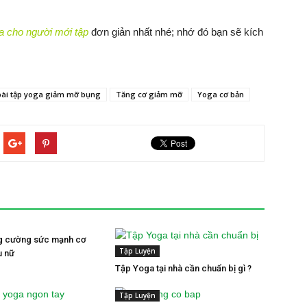
a cho người mới tập
đơn giản nhất nhé; nhớ đó bạn sẽ kích
Đứng t
đầu, 
đùi ch
Giữ th
bài tập yoga giảm mỡ bụng
Tăng cơ giảm mỡ
Yoga cơ bản
ng cường sức mạnh cơ
Tập Luyện
ụ nữ
Tập Yoga tại nhà cần chuẩn bị gì ?
Tập Luyện