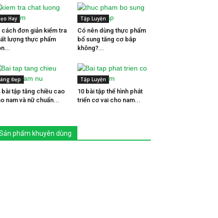
ẹo Hay
Tập Luyện
 cách đơn giản kiểm tra
Có nên dùng thực phẩm
ất lượng thực phẩm
bổ sung tăng cơ bắp
n...
không?...
áng Đẹp
Tập Luyện
 bài tập tăng chiều cao
10 bài tập thể hình phát
o nam và nữ chuẩn...
triển cơ vai cho nam...
2.
Tư thế Cái Cây
Sản phẩm khuyên dùng
 tập Yoga
này giúp tăng cường sức mạnh cho hai chân, giúp tâm trạ
 tính đàn hồi của xương của cột sống được nâng cao cùng với khả nă
: