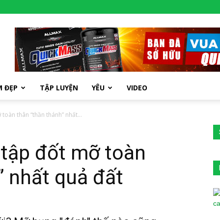
M ĐẸP
TẬP LUYỆN
YÊU
VIDEO
 toàn thân “thần thánh” nhất...
i tập đốt mỡ toàn
” nhất quả đất