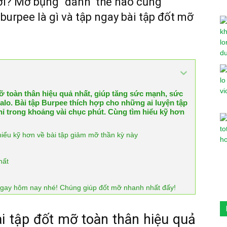
ới? Mỡ bụng "đánh" thế nào cũng
burpee là gì và tập ngay bài tập đốt mỡ
mỡ toàn thân hiệu quả nhất, giúp tăng sức mạnh, sức
calo. Bài tập Burpee thích hợp cho những ai luyện tập
hỉ trong khoảng vài chục phút. Cùng tìm hiểu kỹ hơn
iểu kỹ hơn về bài tập giảm mỡ thần kỳ này
hất
ngay hôm nay nhé! Chúng giúp đốt mỡ nhanh nhất đấy!
ài tập đốt mỡ toàn thân hiệu quả