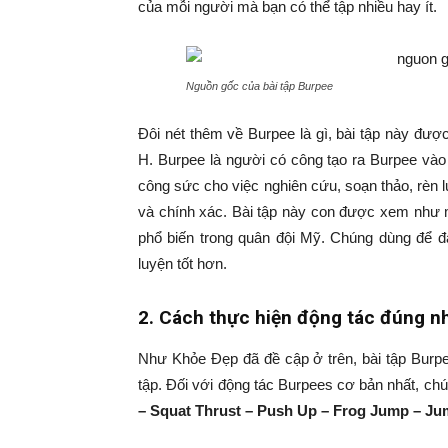
của mỗi người mà bạn có thể tập nhiều hay ít.
Nguồn gốc của bài tập Burpee
Đôi nét thêm về Burpee là gì, bài tập này đư
H. Burpee là người có công tạo ra Burpee vào
công sức cho việc nghiên cứu, soạn thảo, rèn
và chính xác. Bài tập này con được xem như m
phổ biến trong quân đội Mỹ. Chúng dùng để đá
luyện tốt hơn.
2. Cách thực hiện động tác đúng n
Như Khỏe Đẹp đã đề cập ở trên, bài tập Burpee
tập. Đối với động tác Burpees cơ bản nhất, chún
– Squat Thrust – Push Up – Frog Jump – J