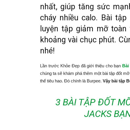
nhất, giúp tăng sức mạnh
cháy nhiều calo. Bài tập
luyện tập giảm mỡ toàn t
khoảng vài chục phút. Cùn
nhé!
Lần trước Khỏe Đẹp đã giới thiệu cho bạn
Bài
chúng ta sẽ khám phá thêm một bài tập đốt mỡ
thể tiêu hao. Đó chính là Burpee.
Vậy bài tập B
3 BÀI TẬP ĐỐT M
JACKS BẠ