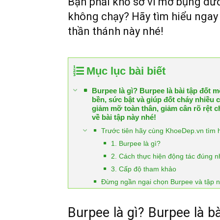
Bạn phải khổ sở vì mỡ bụng dư
không chạy? Hãy tìm hiểu ngay 
thần thánh này nhé!
Mục lục bài biết
Burpee là gì? Burpee là bài tập đốt 
bền, sức bật và giúp đốt cháy nhiều 
giảm mỡ toàn thân, giảm cân rõ rệt c
về bài tập này nhé!
Trước tiên hãy cùng KhoeDep.vn tìm h
1. Burpee là gì?
2. Cách thực hiện động tác đúng n
3. Cấp độ tham khảo
Đừng ngần ngại chọn Burpee và tập 
Burpee là gì? Burpee là b