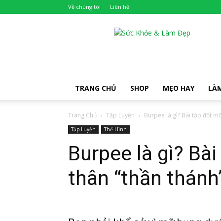
Về chúng tôi
Liên hệ
Khỏe
Đẹp
TRANG CHỦ
SHOP
MẸO HAY
LÀ
Trang Chủ
Tập Luyện
Burpee là gì? Bài tập đốt mỡ
Tập Luyện
Thể Hình
Burpee là gì? Bà
thân “thần thánh