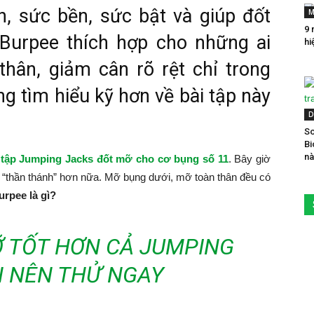
, sức bền, sức bật và giúp đốt
M
9 
 Burpee thích hợp cho những ai
hi
hân, giảm cân rõ rệt chỉ trong
g tìm hiểu kỹ hơn về bài tập này
D
So
Bi
nà
 tập Jumping Jacks đốt mỡ cho cơ bụng số 11
.
Bây giờ
 “thần thánh” hơn nữa. Mỡ bụng dưới, mỡ toàn thân đều có
urpee là gì?
Ỡ TỐT HƠN CẢ JUMPING
N NÊN THỬ NGAY