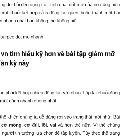
ông đòi hỏi đến dụng cụ. Tính chất đốt mỡ của nó cũng hiệu
một chuỗi kết hợp cả 5 động tác quen thuộc thành một bài
ân nhanh nhất bạn không thể không biết.
vn tìm hiểu kỹ hơn về bài tập giảm mỡ
hần kỳ này
ạn phải kết hợp nhiều động tác với nhau. Lặp lại chuỗi động
a một cách nhanh chóng nhất.
 thể khiến chúng ta dễ dàng rơi vào trạng thái mỏi nhừ. Bài
ư
cơ mông, cơ đùi, lõi, vai
và hơn thế nữa. Vì thế chúng
người tin tưởng lựa chọn để tập luyện. Tùy theo thể trạng