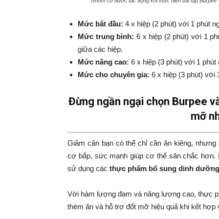
Nhóm cơ được tác động khi thực hiện bài tập Burpee
Mức bắt đầu:
4 x hiệp (2 phút) với 1 phút n
Mức trung bình:
6 x hiệp (2 phút) với 1 ph
giữa các hiệp.
Mức nâng cao:
6 x hiệp (3 phút) với 1 phút
Mức cho chuyên gia:
6 x hiệp (3 phút) với 
Đừng ngần ngại chọn Burpee và
mỡ nh
Giảm cân bạn có thể chỉ cần ăn kiêng, nhưng
cơ bắp, sức mạnh giúp cơ thể săn chắc hơn. 
sử dụng các
thực phẩm bổ sung dinh dưỡn
Với hàm lượng đạm và năng lượng cao, thực p
thèm ăn và hỗ trợ đốt mỡ hiệu quả khi kết hợp v