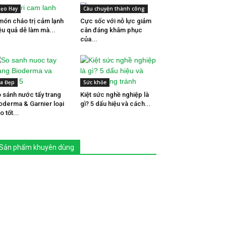
ẹo Hay
Câu chuyện thành công
món cháo trị cảm lạnh
Cực sốc với nỗ lực giảm
ệu quả dễ làm mà...
cân đáng khâm phục
của...
a Đẹp
Sức khỏe
 sánh nước tẩy trang
Kiệt sức nghề nghiệp là
oderma & Garnier loại
gì? 5 dấu hiệu và cách...
o tốt...
Sản phẩm khuyên dùng