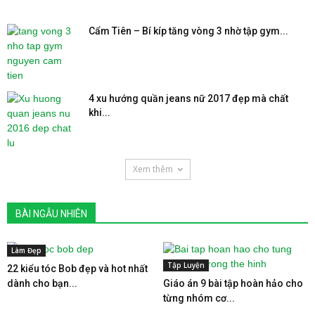
Cẩm Tiên – Bí kíp tăng vòng 3 nhờ tập gym...
4 xu hướng quần jeans nữ 2017 đẹp mà chất
khi...
Xem thêm
BÀI NGẪU NHIÊN
Làm Đẹp
Tập Luyện
22 kiểu tóc Bob đẹp và hot nhất
dành cho bạn...
Giáo án 9 bài tập hoàn hảo cho
từng nhóm cơ...