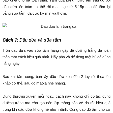
bào chết cho da toàn thân. Tắm qua bằng nước ấm sau đó bôi
dầu dừa lên toàn cơ thể rồi massage từ 5-15p sau đó tắm lại
bằng sữa tắm, da cực kỳ mịn và thơm.
Cách 1:
Dầu dừa và sữa tắm
Trộn dầu dừa vào sữa tắm hàng ngày để dưỡng trắng da toàn
thân một cách hiệu quả nhất. Hãy pha và để riêng một hũ để dùng
hằng ngày.
Sau khi tắm xong, bạn lấy dầu dừa xoa đều 2 tay rồi thoa lên
khắp cơ thể, sau đó matxa nhẹ nhàng.
Dùng thường xuyên mỗi ngày, cách này không chỉ có tác dụng
dưỡng trắng mà còn tạo nên lớp màng bảo vệ da rất hiệu quả
trong khi dầu dừa không hề nhờn dính. Cung cấp độ ẩm cho cơ