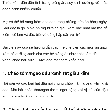
Thiếu kẽm dẫn đến tình trạng biếng ăn, suy dinh dưỡng, dễ mắc
cách bệnh nhiễm khuẩn.
Mẹ có thể bổ sung kẽm cho con trong những bữa ăn hàng ngày.
Sau đây là gợi ý về những bữa ăn giàu kẽm bậc nhất mà mẹ dễ
kiếm, dễ làm và đặc biệt vô cùng hấp dẫn với trẻ.
Bài viết này của sẽ hướng dẫn các mẹ chế biến các món ăn giàu
kẽm bổ dưỡng dành cho các bé biếng ăn như cháo tôm đậu
xanh, cháo hàu sữa… Mời các mẹ tham khảo nhé!
1. Cháo tôm/ngao đậu xanh rất giàu kẽm
Hải sản và các loại hạt đậu nói chung chứa hàm lượng kẽm khá
cao. Một bát cháo tôm/ngao thơm ngọt cộng với vị bùi của đậu
xanh khiến bé khó có thể chối từ.
2. Cháo thịt bò cải bó xôi rất bổ dưỡng cho bé