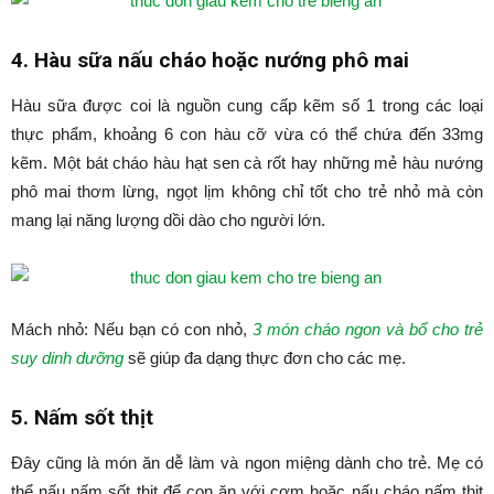
4. Hàu sữa nấu cháo hoặc nướng phô mai
Hàu sữa được coi là nguồn cung cấp kẽm số 1 trong các loại
thực phẩm, khoảng 6 con hàu cỡ vừa có thể chứa đến 33mg
kẽm. Một bát cháo hàu hạt sen cà rốt hay những mẻ hàu nướng
phô mai thơm lừng, ngọt lịm không chỉ tốt cho trẻ nhỏ mà còn
mang lại năng lượng dồi dào cho người lớn.
Mách nhỏ: Nếu bạn có con nhỏ,
3 món cháo ngon và bổ cho trẻ
suy dinh dưỡng
sẽ giúp đa dạng thực đơn cho các mẹ.
5. Nấm sốt thịt
Đây cũng là món ăn dễ làm và ngon miệng dành cho trẻ. Mẹ có
thể nấu nấm sốt thịt để con ăn với cơm hoặc nấu cháo nấm thịt