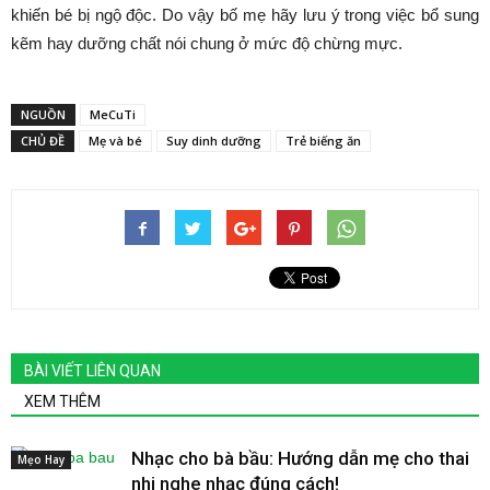
khiến bé bị ngộ độc. Do vậy bố mẹ hãy lưu ý trong việc bổ sung
kẽm hay dưỡng chất nói chung ở mức độ chừng mực.
NGUỒN
MeCuTi
CHỦ ĐỀ
Mẹ và bé
Suy dinh dưỡng
Trẻ biếng ăn
BÀI VIẾT LIÊN QUAN
XEM THÊM
Nhạc cho bà bầu: Hướng dẫn mẹ cho thai
Mẹo Hay
nhi nghe nhạc đúng cách!