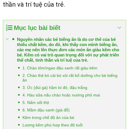
thần và trí tuệ của trẻ.
Mục lục bài biết
Nguyên nhân các bé biếng ăn là do cơ thể của bé
thiếu chất kẽm, do đó, khi thấy con mình biếng ăn,
các mẹ nên lên thực đơn các món ăn giàu kẽm cho
bé. Kẽm có vai trò quan trọng đối với sự phát triển
thể chất, tinh thần và trí tuệ của trẻ.
1. Cháo tôm/ngao đậu xanh rất giàu kẽm
2. Cháo thịt bò cải bó xôi rất bổ dưỡng cho bé biếng
ăn
3. Ức (đùi gà) hầm bí đỏ, đậu trắng
4. Hàu sữa nấu cháo hoặc nướng phô mai
5. Nấm sốt thịt
6. Mầm đậu xanh (giá đỗ)
Kẽm trong chế độ ăn của bé
Lượng kẽm phù hợp theo độ tuổi