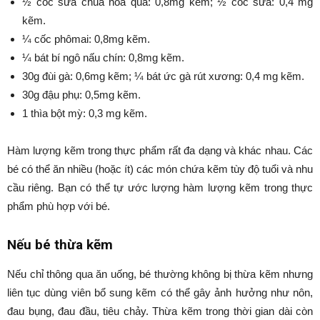
½ cốc sữa chua hoa quả: 0,8mg kẽm; ½ cốc sữa: 0,4 mg
kẽm.
¼ cốc phômai: 0,8mg kẽm.
¼ bát bí ngô nấu chín: 0,8mg kẽm.
30g đùi gà: 0,6mg kẽm; ¼ bát ức gà rút xương: 0,4 mg kẽm.
30g đậu phụ: 0,5mg kẽm.
1 thìa bột mỳ: 0,3 mg kẽm.
Hàm lượng kẽm trong thực phẩm rất đa dạng và khác nhau. Các
bé có thể ăn nhiều (hoặc ít) các món chứa kẽm tùy độ tuổi và nhu
cầu riêng. Bạn có thể tự ước lượng hàm lượng kẽm trong thực
phẩm phù hợp với bé.
Nếu bé thừa kẽm
Nếu chỉ thông qua ăn uống, bé thường không bị thừa kẽm nhưng
liên tục dùng viên bổ sung kẽm có thể gây ảnh hưởng như nôn,
đau bụng, đau đầu, tiêu chảy. Thừa kẽm trong thời gian dài còn