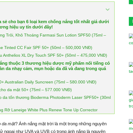
a sẻ cho bạn 6 loại kem chống nắng tốt nhất giá dưới
ương hiệu uy tín dưới đây!
ng Trôi, Khô Thoáng Farmasi Sun Lotion SPF50 (75ml –
e Tinted CC Fair SPF 50+ (50ml – 500,000 VNĐ)
Anthelios XL Dry Touch SPF 50+ (50ml – 475,000 VNĐ)
ắng thuộc 3 thương hiệu dược mỹ phẩm nổi tiếng có
 làn da nhạy cảm, mụn hoặc da đã và đang trong quá
+ Australian Daily Suncreen (75ml – 580.000 VNĐ)
ho da mặt 50+ (75ml – 577.000 VNĐ)
o da tổn thương Bioderma Photoderm Laser SPF50+ (30ml
g Rỡ Laneige White Plus Renew Tone Up Corrector
o da mặt
? Ánh nắng mặt trời là một trong những nguyên
a tử ngoại như UVA và UVB có trong ánh nắng là nguyên