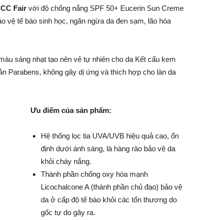
 CC Fair
với độ chống nắng SPF 50+ Eucerin Sun Creme
ảo vệ tế bào sinh học, ngăn ngừa da đen sạm, lão hóa
 màu sáng nhạt tạo nên vẻ tự nhiên cho da Kết cấu kem
n Parabens, không gây dị ứng và thích hợp cho làn da
Ưu điểm của sản phẩm:
Hệ thống lọc tia UVA/UVB hiệu quả cao, ổn
định dưới ánh sáng, là hàng rào bảo vệ da
khỏi cháy nắng.
Thành phần chống oxy hóa mạnh
Licochalcone A (thành phần chủ đạo) bảo vệ
da ở cấp độ tế bào khỏi các tổn thương do
gốc tự do gây ra.