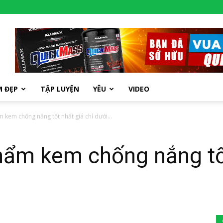
M ĐẸP
TẬP LUYỆN
YÊU
VIDEO
 kem chống nắng tốt nhất giá chỉ dưới...
hẩm kem chống nắng tốt