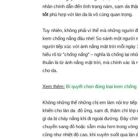
nhân chính dẫn đến tình trạng nám, sạm da thậ
tốt
phù hợp với làn da là vô cùng quan trọng.
Tuy nhiên, không phải vì thế mà những người đ
kem chống nắng đâu nhé! So sánh một người ng
người tiếp xúc với ánh nắng mặt trời mỗi ngày 
hiểu rõ từ “
chống nắng
” – nghĩa là chống lại nh
thuần là từ ánh nắng mặt trời, mà chính xác là
cho da.
Xem thêm:
Bí quyết chọn đúng loại kem chống 
Không những thế những chị em làm nội trợ tiếp 
khiến cho làn da đỏ ửng, sạm đi, thậm chí lớp 
gì da bị cháy nắng khi đi ngoài đường. Đây chín
chuyển sang đỏ hoặc sẫm màu hơn trong vòng 6 
cũng như nhiệt độ cao, khi xuyên suốt qua làn da