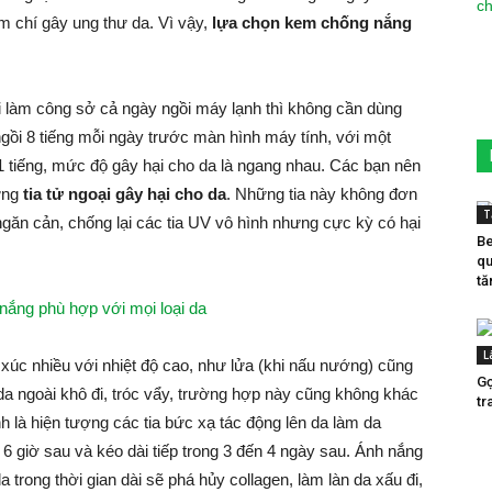
m chí gây ung thư da. Vì vậy,
lựa chọn kem chống nắng
i làm công sở cả ngày ngồi máy lạnh thì không cần dùng
ồi 8 tiếng mỗi ngày trước màn hình máy tính, với một
1 tiếng, mức độ gây hại cho da là ngang nhau. Các bạn nên
ững
tia tử ngoại gây hại cho da
. Những tia này không đơn
T
 ngăn cản, chống lại các tia UV vô hình nhưng cực kỳ có hại
Be
qu
tă
nắng phù hợp với mọi loại da
L
xúc nhiều với nhiệt độ cao, như lửa (khi nấu nướng) cũng
Gợ
da ngoài khô đi, tróc vẩy, trường hợp này cũng không khác
tr
h là hiện tượng các tia bức xạ tác động lên da làm da
giờ sau và kéo dài tiếp trong 3 đến 4 ngày sau. Ánh nắng
 trong thời gian dài sẽ phá hủy collagen, làm làn da xấu đi,