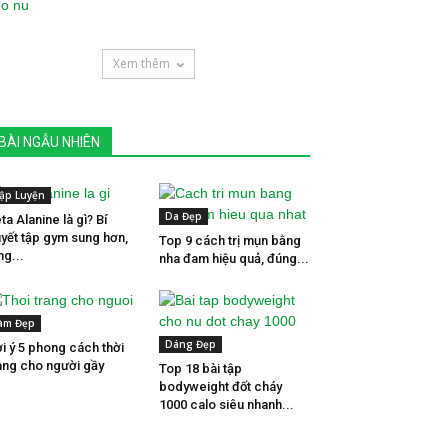
Xem thêm
BÀI NGẪU NHIÊN
ập Luyện
Da Đẹp
ta Alanine là gì? Bí
yết tập gym sung hơn,
Top 9 cách trị mụn bằng
ng...
nha đam hiệu quả, đúng...
àm Đẹp
Dáng Đẹp
i ý 5 phong cách thời
ang cho người gầy
Top 18 bài tập
bodyweight đốt cháy
1000 calo siêu nhanh...