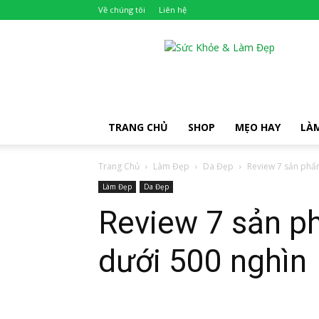
Về chúng tôi
Liên hệ
Khỏe
Đẹp
TRANG CHỦ
SHOP
MẸO HAY
LÀ
Trang Chủ
Làm Đẹp
Da Đẹp
Review 7 sản phẩm
Làm Đẹp
Da Đẹp
Review 7 sản p
dưới 500 nghìn