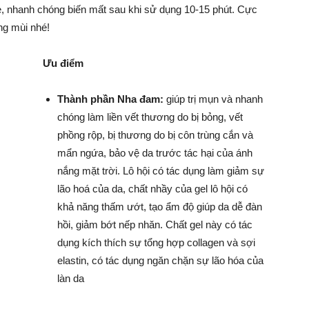
 nhanh chóng biến mất sau khi sử dụng 10-15 phút. Cực
g mùi nhé!
Ưu điểm
Thành phần Nha đam:
giúp trị mụn và nhanh
chóng làm liền vết thương do bị bỏng, vết
phồng rộp, bị thương do bị côn trùng cắn và
mẩn ngứa, bảo vệ da trước tác hại của ánh
nắng mặt trời. Lô hội có tác dụng làm giảm sự
lão hoá của da, chất nhầy của gel lô hội có
khả năng thấm ướt, tạo ẩm độ giúp da dễ đàn
hồi, giảm bớt nếp nhăn. Chất gel này có tác
dụng kích thích sự tổng hợp collagen và sợi
elastin, có tác dụng ngăn chặn sự lão hóa của
làn da