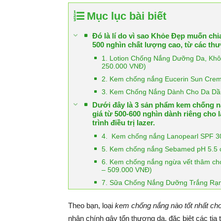
Mục lục bài biết
Đó là lí do vì sao Khỏe Đẹp muốn chi
500 nghìn chất lượng cao, từ các th
1. Lotion Chống Nắng Dưỡng Da, Khô
250.000 VNĐ)
2. Kem chống nắng Eucerin Sun Crem
3. Kem Chống Nắng Dành Cho Da Dầu 
Dưới đây là 3 sản phẩm kem chống n
giá từ 500-600 nghìn dành riêng cho
trình điều trị lazer.
4. Kem chống nắng Lanopearl SPF 30
5. Kem chống nắng Sebamed pH 5.5 c
6. Kem chống nắng ngừa vết thâm ch
– 509.000 VNĐ)
7. Sữa Chống Nắng Dưỡng Trắng Rạn
Theo bạn, loại
kem chống nắng nào tốt nhất ch
nhân chính gây tổn thương da, đặc biệt các ti