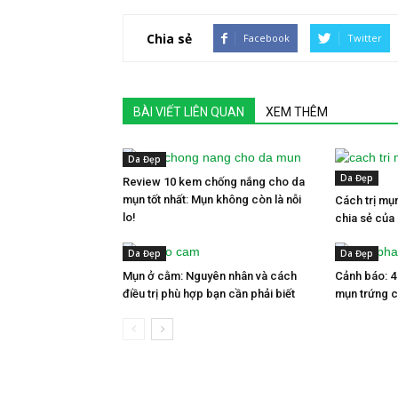
Chia sẻ
Facebook
Twitter
BÀI VIẾT LIÊN QUAN
XEM THÊM
Da Đẹp
Da Đẹp
Review 10 kem chống nắng cho da
mụn tốt nhất: Mụn không còn là nỗi
Cách trị mụn
lo!
chia sẻ của
Da Đẹp
Da Đẹp
Mụn ở cằm: Nguyên nhân và cách
Cảnh báo: 
điều trị phù hợp bạn cần phải biết
mụn trứng c