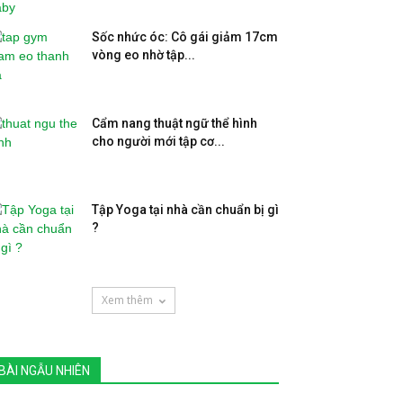
Sốc nhức óc: Cô gái giảm 17cm
vòng eo nhờ tập...
Cẩm nang thuật ngữ thể hình
cho người mới tập cơ...
Tập Yoga tại nhà cần chuẩn bị gì
?
Xem thêm
BÀI NGẪU NHIÊN