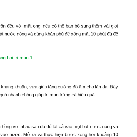
rộn đều với mật ong, nếu có thể bạn bổ sung thêm vài giọt
bát nước nóng và dùng khăn phủ để xông mặt 10 phút đủ để
g kháng khuẩn, vừa giúp tăng cường độ ẩm cho làn da. Đây
quả nhanh chóng giúp trị mụn trứng cá hiệu quả.
a hồng với nhau sau đó đổ tất cả vào một bát nước nóng và
m vào nước. Mở ra và thực hiện bước xông hơi khoảng 10