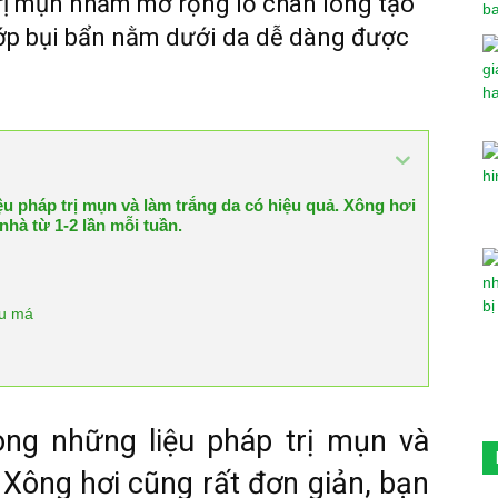
rị mụn nhằm mở rộng lỗ chân lông tạo
 lớp bụi bẩn nằm dưới da dễ dàng được
u pháp trị mụn và làm trắng da có hiệu quả. Xông hơi
nhà từ 1-2 lần mỗi tuần.
au má
ong những liệu pháp trị mụn và
 Xông hơi cũng rất đơn giản, bạn