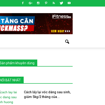
Sản phẩm khuyên dùng
NỔI BẬT NHẤT
Cách lấy lại vóc dáng sau sinh,
giảm 5kg/2 tháng của...