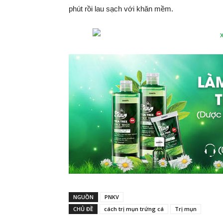
phút rồi lau sạch với khăn mềm.
NGUỒN
PNKV
CHỦ ĐỀ
cách trị mụn trứng cá
Trị mụn