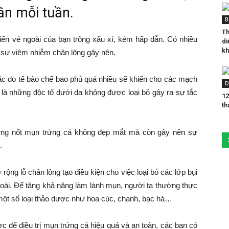
lần mỗi tuần.
B
Th
hiến vẻ ngoài của bạn trông xấu xí, kém hấp dẫn. Có nhiều
di
kh
 sự viêm nhiễm chân lông gây nên.
oặc do tế bào chế bao phủ quá nhiều sẽ khiến cho các mạch
D
là những độc tố dưới da không được loại bỏ gây ra sự tắc
12
th
hững nốt mụn trứng cá không đẹp mắt mà còn gây nên sự
.
ng lỗ chân lông tạo điều kiện cho việc loại bỏ các lớp bụi
goài. Để tăng khả năng làm lành mụn, người ta thường thực
một số loại thảo dược như hoa cúc, chanh, bạc hà…
c để điều trị mụn trứng cá hiệu quả và an toàn, các bạn có