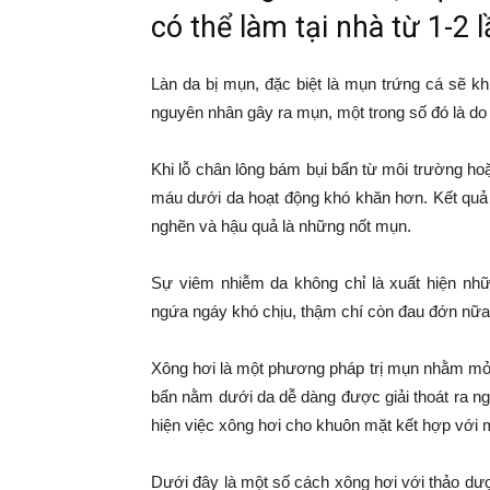
có thể làm tại nhà từ 1-2 
Làn da bị mụn, đặc biệt là mụn trứng cá sẽ k
nguyên nhân gây ra mụn, một trong số đó là do
Khi lỗ chân lông bám bụi bẩn từ môi trường h
máu dưới da hoạt động khó khăn hơn. Kết quả 
nghẽn và hậu quả là những nốt mụn.
Sự viêm nhiễm da không chỉ là xuất hiện n
ngứa ngáy khó chịu, thậm chí còn đau đớn nữa
Xông hơi là một phương pháp trị mụn nhằm mở rộ
bẩn nằm dưới da dễ dàng được giải thoát ra n
hiện việc xông hơi cho khuôn mặt kết hợp với 
Dưới đây là một số cách xông hơi với thảo dượ