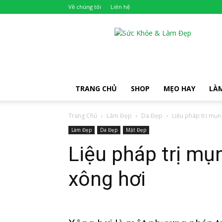
Về chúng tôi
Liên hệ
Khỏe
Đẹp
TRANG CHỦ
SHOP
MẸO HAY
LÀ
Trang Chủ
Làm Đẹp
Da Đẹp
Liệu pháp trị mụn
Làm Đẹp
Da Đẹp
Mặt Đẹp
Liệu pháp trị mụ
xông hơi