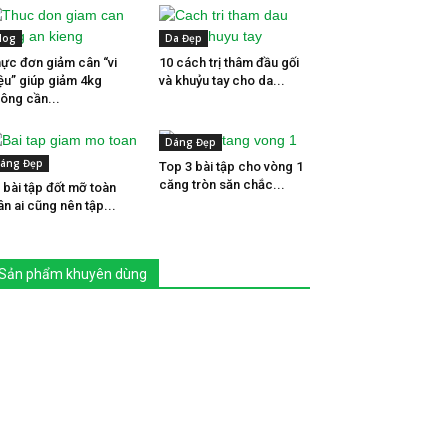
log
Da Đẹp
ực đơn giảm cân “vi
10 cách trị thâm đầu gối
ệu” giúp giảm 4kg
và khuỷu tay cho da...
ông cần...
Dáng Đẹp
áng Đẹp
Top 3 bài tập cho vòng 1
căng tròn săn chắc...
 bài tập đốt mỡ toàn
ân ai cũng nên tập...
Sản phẩm khuyên dùng