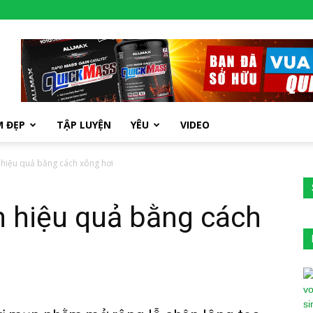
M ĐẸP
TẬP LUYỆN
YÊU
VIDEO
 hiệu quả bằng cách xông hơi
n hiệu quả bằng cách