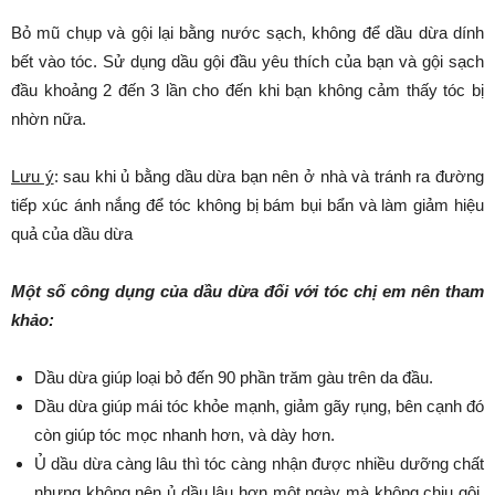
Bỏ mũ chụp và gội lại bằng nước sạch, không để dầu dừa dính
bết vào tóc. Sử dụng dầu gội đầu yêu thích của bạn và gội sạch
đầu khoảng 2 đến 3 lần cho đến khi bạn không cảm thấy tóc bị
nhờn nữa.
Lưu ý
: sau khi ủ bằng dầu dừa bạn nên ở nhà và tránh ra đường
tiếp xúc ánh nắng để tóc không bị bám bụi bẩn và làm giảm hiệu
quả của dầu dừa
Một số công dụng của dầu dừa đối với tóc chị em nên tham
khảo:
Dầu dừa giúp loại bỏ đến 90 phần trăm gàu trên da đầu.
Dầu dừa giúp mái tóc khỏe mạnh, giảm gãy rụng, bên cạnh đó
còn giúp tóc mọc nhanh hơn, và dày hơn.
Ủ dầu dừa càng lâu thì tóc càng nhận được nhiều dưỡng chất
nhưng không nên ủ dầu lâu hơn một ngày mà không chịu gội.