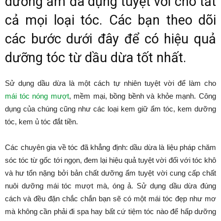
dưỡng ẩm đa dụng tuyệt vời cho tất
cả mọi loại tóc. Các bạn theo dõi
các bước dưới đây để có hiệu quả
dưỡng tóc từ dầu dừa tốt nhất.
Sử dụng dầu dừa là một cách tự nhiên tuyệt vời để làm cho
mái tóc nóng mượt
, mềm mại, bồng bềnh và khỏe mạnh. Công
dụng của chúng cũng như các loại kem giữ ẩm tóc, kem dưỡng
tóc, kem ủ tóc đắt tiền.
Các chuyên gia về tóc đã khẳng định: dầu dừa là liệu pháp chăm
sóc tóc từ gốc tới ngọn, đem lại hiệu quả tuyệt vời đối với tóc khô
và hư tổn nặng bởi bản chất dưỡng ẩm tuyệt vời cung cấp chất
nuôi dưỡng mái tóc mượt mà, óng ả. Sử dụng dầu dừa đúng
cách và đều đặn chắc chắn bạn sẽ có một mái tóc đẹp như mơ
mà không cần phải đi spa hay bất cứ tiệm tóc nào để hấp dưỡng