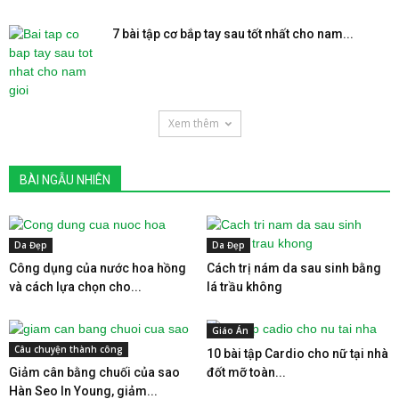
7 bài tập cơ bắp tay sau tốt nhất cho nam...
Xem thêm
BÀI NGẪU NHIÊN
Da Đẹp
Da Đẹp
Công dụng của nước hoa hồng
Cách trị nám da sau sinh bằng
và cách lựa chọn cho...
lá trầu không
Giáo Án
Câu chuyện thành công
10 bài tập Cardio cho nữ tại nhà
Giảm cân bằng chuối của sao
đốt mỡ toàn...
Hàn Seo In Young, giảm...