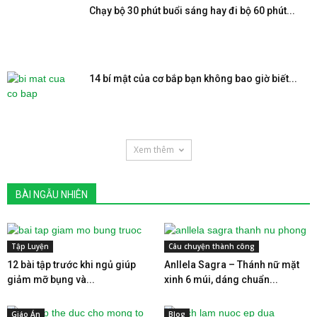
Chạy bộ 30 phút buổi sáng hay đi bộ 60 phút...
14 bí mật của cơ bắp bạn không bao giờ biết...
Xem thêm
BÀI NGẪU NHIÊN
Tập Luyện
Câu chuyện thành công
12 bài tập trước khi ngủ giúp
Anllela Sagra – Thánh nữ mặt
giảm mỡ bụng và...
xinh 6 múi, dáng chuẩn...
Giáo Án
Blog