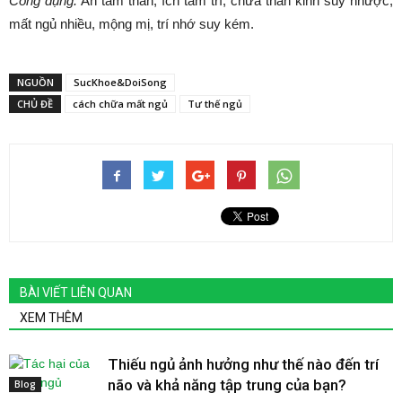
Công dụng:
An tâm thần, ích tâm trí, chữa thần kinh suy nhược,
mất ngủ nhiều, mộng mị, trí nhớ suy kém.
NGUỒN
SucKhoe&DoiSong
CHỦ ĐỀ
cách chữa mất ngủ
Tư thế ngủ
BÀI VIẾT LIÊN QUAN
XEM THÊM
Thiếu ngủ ảnh hưởng như thế nào đến trí
não và khả năng tập trung của bạn?
Blog