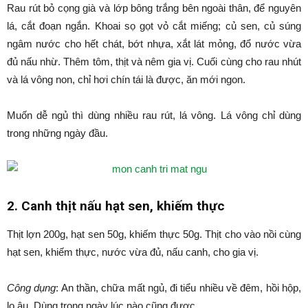
Rau rút bỏ cọng già và lớp bông trắng bên ngoài thân, để nguyên
lá, cắt đoạn ngắn. Khoai sọ gọt vỏ cắt miếng; củ sen, củ súng
ngâm nước cho hết chát, bớt nhựa, xắt lát mỏng, đổ nước vừa
đủ nấu nhừ. Thêm tôm, thịt và nêm gia vị. Cuối cùng cho rau nhút
và lá vông non, chỉ hơi chín tái là được, ăn mới ngon.
Muốn dễ ngủ thì dùng nhiều rau rút, lá vông. Lá vông chỉ dùng
trong những ngày đầu.
2. Canh thịt nấu hạt sen, khiếm thực
Thịt lợn 200g, hạt sen 50g, khiếm thực 50g. Thịt cho vào nồi cùng
hạt sen, khiếm thực, nước vừa đủ, nấu canh, cho gia vị.
Công dụng
: An thần, chữa mất ngủ, đi tiểu nhiều về đêm, hồi hộp,
lo âu. Dùng trong ngày lúc nào cũng được.