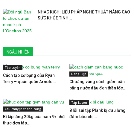
NHẠC KỊCH: LIỆU PHÁP NGHỆ THUẬT NÂNG CAO
SỨC KHỎE TINH...
NGẪU NHIÊN
Tập Luyện
Dáng Đẹp
Cách tập cơ bụng của Ryan
Terry – quán quân Arnold...
Choáng váng cách giảm cân
bằng nước đậu đen thần tốc...
Tập Luyện
Câu chuyện thành công
8 lỗi sai tập Plank bị đau lưng
Bí kíp tăng 20kg của nam 9x nhờ
đảm bảo chị...
thực đơn tập...