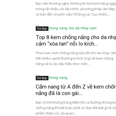
Bạn vẫn thường nghe lời khuyên bôi kem hằng ngà
trong rất nhiều các liệu trình, phương pháp làm đẹp
cơ bản đến chuyên sâu? Không sai. Tuy nhiên,...
Da Đẹp
Top 8 kem chống nắng cho da nh
cảm “xóa tan” nỗi lo kích...
Theo bạn, kem chống nắng nào tốt cho da nhạy cả
Rất nhiều người thường bị kích ứng với kem chống
nắng và bị các dấu hiệu như: mẩn...
Da Đẹp
Cẩm nang từ A đến Z về kem chố
nắng đã là con gái...
Bạn có thể không trang điểm khi ra đường nhưng k
chống nắng thì bắt buộc phải có. Bạn đã biết gì về s
phẩm chăm sóc da quan...