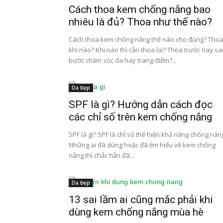
Cách thoa kem chống nắng bao
nhiêu là đủ? Thoa như thế nào?
Cách thoa kem chống nắng thế nào cho đúng? Tho
khi nào? Khi nào thì cần thoa lại? Thoa trước hay s
bước chăm sóc da hay trang điểm?...
Da Đẹp
SPF là gì? Hướng dẫn cách đọc
các chỉ số trên kem chống nắng
SPF là gì? SPF là chỉ số thể hiện khả năng chống nắn
Những ai đã dùng hoặc đã tìm hiểu về kem chống
nắng thì chắc hẳn đã...
Da Đẹp
13 sai lầm ai cũng mắc phải khi
dùng kem chống nắng mùa hè