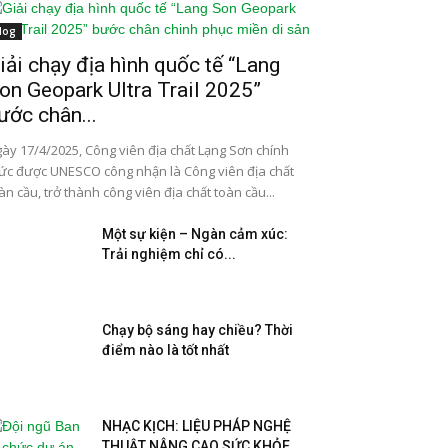
log
iải chạy địa hình quốc tế “Lang
on Geopark Ultra Trail 2025”
ước chân...
ày 17/4/2025, Công viên địa chất Lạng Sơn chính
ức được UNESCO công nhận là Công viên địa chất
àn cầu, trở thành công viên địa chất toàn cầu...
Một sự kiện – Ngàn cảm xúc:
Trải nghiệm chỉ có...
Chạy bộ sáng hay chiều? Thời
điểm nào là tốt nhất
NHẠC KỊCH: LIỆU PHÁP NGHỆ
THUẬT NÂNG CAO SỨC KHỎE