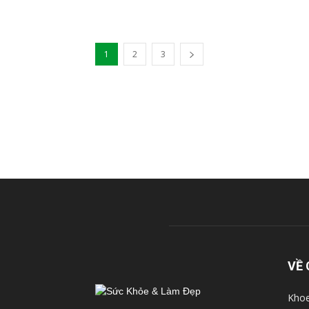
1
2
3
VỀ 
Khoe