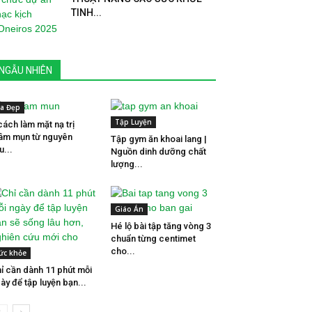
TINH...
NGẪU NHIÊN
a Đẹp
Tập Luyện
cách làm mặt nạ trị
âm mụn từ nguyên
Tập gym ăn khoai lang |
u...
Nguồn dinh dưỡng chất
lượng...
Giáo Án
Hé lộ bài tập tăng vòng 3
chuẩn từng centimet
cho...
ức khỏe
ỉ cần dành 11 phút mỗi
ày để tập luyện bạn...