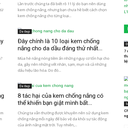
y
Lần trước chúng ta đã biết rõ 11 lý do bạn nên dùng
 từ
kem chống nắng, nhưng bạn chưa hề biết cách chọn
kem chống nắng cho từng loại...
Da Đẹp
ạy
Đây chính là 10 loại kem chống
D
nắng cho da dầu đáng thử nhất...
7 
th
m?
Mùa hè nắng nóng tiềm ẩn những nguy cơ tổn hại cho
liệ
da, gây nên những vết nhăn, sạm, mụn và cả những
dấu hiệu lão hóa. Do đó...
Da Đẹp
ng
8 tác hại của kem chống nắng có
thể khiến bạn giật mình bất...
S
Ch
em
Chúng ta vẫn thường được khuyên nên sử dụng kem
ng
ản
chống nắng mỗi ngày để bảo vệ da khỏi sự tác động
của ánh nắng mặt trời. Tuy nhiên,...