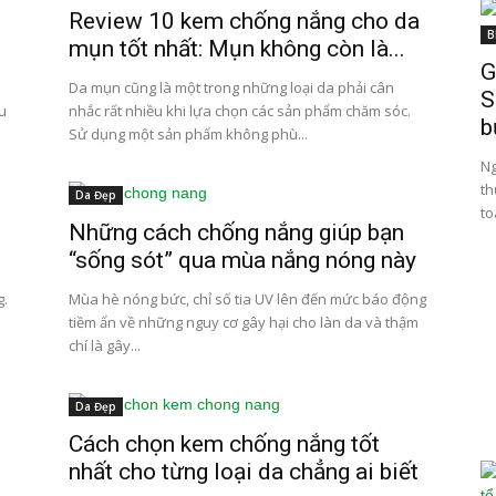
Review 10 kem chống nắng cho da
B
mụn tốt nhất: Mụn không còn là...
G
a
Da mụn cũng là một trong những loại da phải cân
S
au
nhắc rất nhiều khi lựa chọn các sản phẩm chăm sóc.
b
Sử dụng một sản phẩm không phù...
Ng
th
Da Đẹp
to
Những cách chống nắng giúp bạn
“sống sót” qua mùa nắng nóng này
g.
Mùa hè nóng bức, chỉ số tia UV lên đến mức báo động
tiềm ẩn về những nguy cơ gây hại cho làn da và thậm
chí là gây...
Da Đẹp
Cách chọn kem chống nắng tốt
nhất cho từng loại da chẳng ai biết