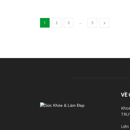
...
1
2
3
5
VỀ 
Khoe
TRU
Liên