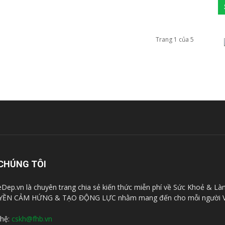
Trang 1 của 5
CHÚNG TÔI
Dep.vn là chuyên trang chia sẻ kiến thức miễn phí về Sức Khoẻ & Là
YỀN CẢM HỨNG & TẠO ĐỘNG LỰC nhằm mang đến cho mỗi người V
 hệ:
cskh@fhb.vn