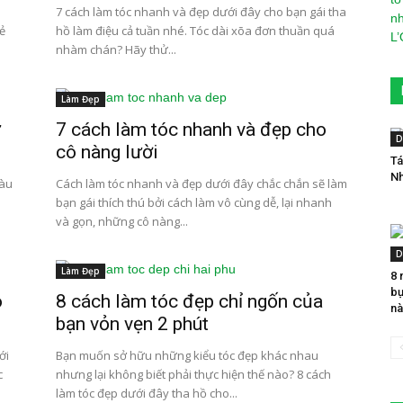
7 cách làm tóc nhanh và đẹp dưới đây cho bạn gái tha
ẻ
hồ làm điệu cả tuần nhé. Tóc dài xõa đơn thuần quá
nhàm chán? Hãy thử...
Làm Đẹp
ử
7 cách làm tóc nhanh và đẹp cho
D
cô nàng lười
Tá
Nh
màu
Cách làm tóc nhanh và đẹp dưới đây chắc chắn sẽ làm
bạn gái thích thú bởi cách làm vô cùng dễ, lại nhanh
và gọn, những cô nàng...
D
Làm Đẹp
8 
bụ
o
8 cách làm tóc đẹp chỉ ngốn của
nà
bạn vỏn vẹn 2 phút
ới
Bạn muốn sở hữu những kiểu tóc đẹp khác nhau
c
nhưng lại không biết phải thực hiện thế nào? 8 cách
làm tóc đẹp dưới đây tha hồ cho...