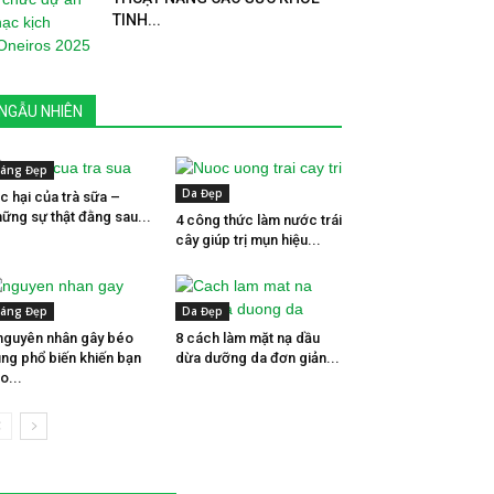
TINH...
NGẪU NHIÊN
áng Đẹp
Da Đẹp
c hại của trà sữa –
ững sự thật đằng sau...
4 công thức làm nước trái
cây giúp trị mụn hiệu...
áng Đẹp
Da Đẹp
nguyên nhân gây béo
8 cách làm mặt nạ dầu
ng phổ biến khiến bạn
dừa dưỡng da đơn giản...
o...