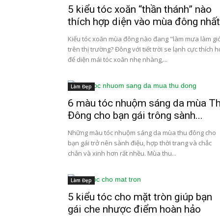
5 kiểu tóc xoăn “thần thánh” nào
thích hợp diện vào mùa đông nhấ
Kiểu tóc xoăn mùa đông nào đang "làm mưa làm gi
trên thị trường? Đông với tiết trời se lạnh cực thích 
để diện mái tóc xoăn nhẹ nhàng,...
Làm Đẹp
6 màu tóc nhuộm sáng da mùa T
Đông cho bạn gái trông sành...
Những màu tóc nhuộm sáng da mùa thu đông cho
bạn gái trở nên sành điệu, hợp thời trang và chắc
chắn và xinh hơn rất nhều. Mùa thu...
Làm Đẹp
5 kiểu tóc cho mặt tròn giúp bạn
gái che nhược điểm hoàn hảo