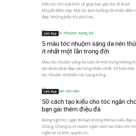
Kiểu tóc cho mặt tròn sẽ giúp bạn gái che đi được
khuyết điểm này. Mái tóc ảnh hưởng rất nhiều đến v
đẹp. Những kiểu tóc phủ hai...
Làm Đẹp
5 màu tóc nhuộm sáng da nên th
ít nhất một lần trong đời
Màu tóc nhuộm sáng da luôn là một trong những 
tóc được phái đẹp săn lùng nhiều nhất. Sở hữu mái
tóc nhuộm sẽ khiến các nàng trông...
Làm Đẹp
50 cách tạo kiểu cho tóc ngắn ch
bạn gái thêm điệu đà
Đừng nghĩ tóc ngắn thì bạn không thể tạo kiểu đẹp v
chúng. Chúng ta có muôn ngàn cách tạo kiểu cho tó
ngắn từ cá tính, quyến rũ...