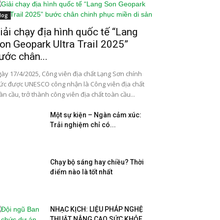
log
iải chạy địa hình quốc tế “Lang
on Geopark Ultra Trail 2025”
ước chân...
ày 17/4/2025, Công viên địa chất Lạng Sơn chính
ức được UNESCO công nhận là Công viên địa chất
àn cầu, trở thành công viên địa chất toàn cầu...
Một sự kiện – Ngàn cảm xúc:
Trải nghiệm chỉ có...
Chạy bộ sáng hay chiều? Thời
điểm nào là tốt nhất
NHẠC KỊCH: LIỆU PHÁP NGHỆ
THUẬT NÂNG CAO SỨC KHỎE