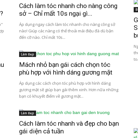
Cách làm tóc nhanh cho nàng công
B
t?
sở – Chỉ mất 10s ngại gì...
G
ó"
Áp dụng ngay cách làm tóc nhanh cho nàng công sở
S
hợp
nào! Giúp các nàng có thể thoải mái điệu đà dù bận
b
đến cỡ nào. Chỉ mất 10s...
Ng
th
Làm Đẹp
to
hu
Mách nhỏ bạn gái cách chọn tóc
phù hợp với hình dáng gương mặt
Áp dụng các cách chọn tóc phù hợp với hình dáng
gương mặt sẽ giúp bạn gái thêm xinh. Hơn nữa những
bạn có khuyết điểm về gương mặt...
Làm Đẹp
Cách làm tóc nhanh và đẹp cho bạn
gái diện cả tuần