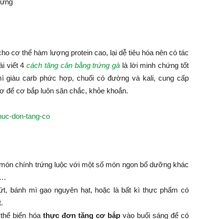
rứng
ho cơ thể hàm lượng protein cao, lại dễ tiêu hóa nên có tác
ài viết 4
cách tăng cân bằng trứng gà
là lời minh chứng tốt
ì giàu carb phức hợp, chuối có đường và kali, cung cấp
cơ để cơ bắp luôn săn chắc, khỏe khoắn.
 món chính trứng luộc với một số món ngon bổ dưỡng khác
….
ứt, bánh mì gạo nguyên hạt, hoặc là bất kì thực phẩm có
.
 thể biến hóa
thực đơn tăng cơ bắp
vào buổi sáng để có