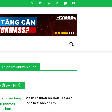
Sản phẩm khuyên dùng
NỔI BẬT NHẤT
Mê mẩn thiếu nữ Bến Tre đẹp
‘bốc lửa’ nhờ chăm...