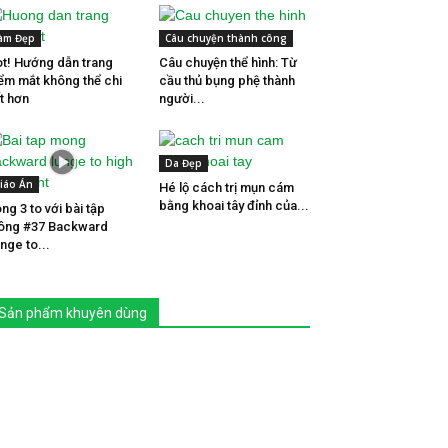
àm Đẹp
Câu chuyện thành công
t! Hướng dẫn trang
Câu chuyện thể hình: Từ
ểm mắt không thể chi
cầu thủ bụng phệ thành
ết hơn
người...
Da Đẹp
iáo Án
Hé lộ cách trị mụn cám
bằng khoai tây đỉnh của...
ng 3 to với bài tập
ông #37 Backward
nge to...
Sản phẩm khuyên dùng