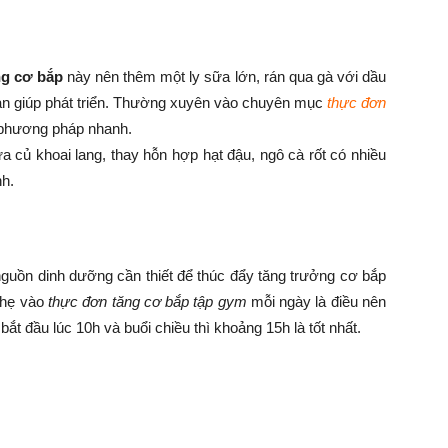
ng cơ bắp
này nên thêm một ly sữa lớn, rán qua gà với dầu
 bản giúp phát triển. Thường xuyên vào chuyên mục
thực đơn
phương pháp nhanh.
a củ khoai lang, thay hỗn hợp hạt đậu, ngô cà rốt có nhiều
nh.
 nguồn dinh dưỡng cần thiết để thúc đẩy tăng trưởng cơ bắp
nhẹ vào
thực đơn tăng cơ bắp tập gym
mỗi ngày là điều nên
ắt đầu lúc 10h và buổi chiều thì khoảng 15h là tốt nhất.