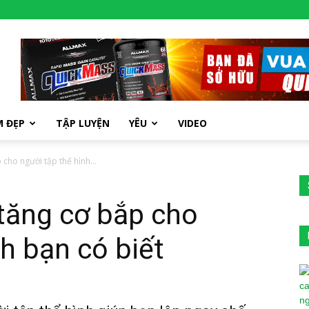
M ĐẸP
TẬP LUYỆN
YÊU
VIDEO
 cho người tập thể hình...
tăng cơ bắp cho
nh bạn có biết