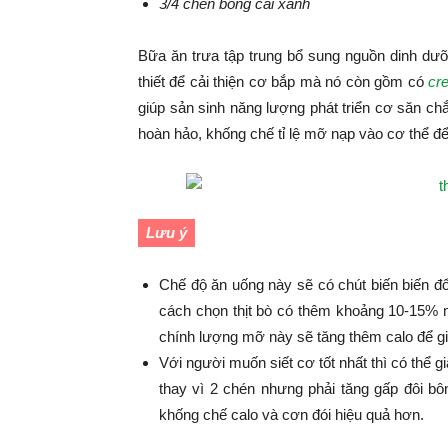
3/4 chén bông cải xanh
Bữa ăn trưa tập trung bổ sung nguồn dinh dưỡ
thiết để cải thiện cơ bắp mà nó còn gồm có
cre
giúp sản sinh năng lượng phát triển cơ săn c
hoàn hảo, khống chế tỉ lệ mỡ nạp vào cơ thể 
Lưu ý
Chế độ ăn uống này sẽ có chút biến biến đ
cách chọn thịt bò có thêm khoảng 10-15% 
chính lượng mỡ này sẽ tăng thêm calo để giú
Với người muốn siết cơ tốt nhất thì có thể 
thay vì 2 chén nhưng phải tăng gấp đôi bô
khống chế calo và cơn đói hiệu quả hơn.