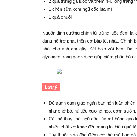
2 quả trứng gà luộc và thêm 4-6 lòng trắng t
1 chén sữa kem ngũ cốc lúa mì
1 quả chuối
Nguồn dinh dưỡng chính từ trứng luộc đem lại c
dụng hỗ trợ phát triển cơ bắp tốt nhất. Chính b
nhất cho anh em gầy. Kết hợp với kem lúa m
glycogen trong gan và cơ giúp giảm phân hóa 
Lưu ý
Để tránh cảm giác ngán bạn nên luân phiên
như phở bò, hủ tiếu xương heo, cơm sườn
Có thể thay thế ngũ cốc lúa mì bằng gạo l
nhiều chất xơ khác đều mang lại hiệu quả tốt
Tùy thuộc vào đặc điểm cơ thể mà bạn có