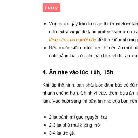
Lưu ý
Với người gầy khó lên cân thì
thực đơn tă
ô liu extra virgin để tăng protein và mỡ cơ
tăng cân cho người gầy
để tìm kiếm những 
Nếu muốn siết cơ tốt hơn thì nên ăn một nử
calo bằng loại có calo thấp hơn ví dụ rau xa
4. Ăn nhẹ vào lúc 10h, 15h
Khi tập thể hình, bạn phải luôn đảm bảo có đủ
nhanh chóng hơn. Chính vì vậy, thêm bữa ăn 
làm. Vào buổi sáng thì bữa ăn nhẹ của bạn nên b
2 lát bánh mì gạo nguyên hạt
2-3 lát phô mai không mỡ
3-4 lát ức gà