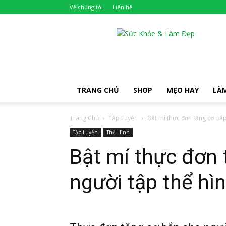
Về chúng tôi
Liên hệ
Khỏe
Đẹp
TRANG CHỦ
SHOP
MẸO HAY
LÀ
Trang Chủ
Tập Luyện
Bật mí thực đơn tăng cơ bắp
Tập Luyện
Thể Hình
Bật mí thực đơn 
người tập thể hì