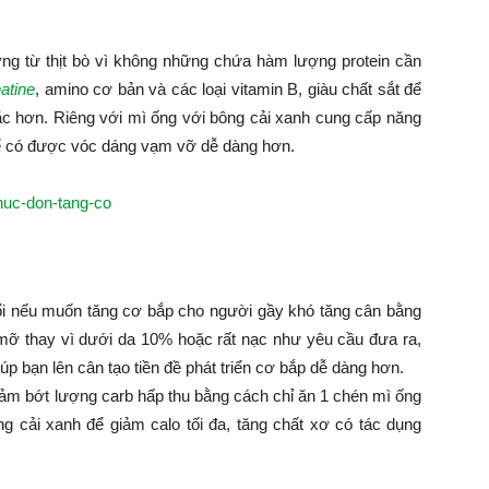
ng từ thịt bò vì không những chứa hàm lượng protein cần
atine
, amino cơ bản và các loại vitamin B, giàu chất sắt để
hắc hơn. Riêng với mì ống với bông cải xanh cung cấp năng
để có được vóc dáng vạm vỡ dễ dàng hơn.
ổi nếu muốn tăng cơ bắp cho người gầy khó tăng cân bằng
mỡ thay vì dưới da 10% hoặc rất nạc như yêu cầu đưa ra,
p bạn lên cân tạo tiền đề phát triển cơ bắp dễ dàng hơn.
giảm bớt lượng carb hấp thu bằng cách chỉ ăn 1 chén mì ống
ng cải xanh để giảm calo tối đa, tăng chất xơ có tác dụng