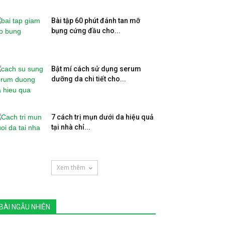
Bài tập 60 phút đánh tan mỡ
bụng cứng đầu cho...
Bật mí cách sử dụng serum
dưỡng da chi tiết cho...
7 cách trị mụn dưới da hiệu quả
tại nhà chỉ...
Xem thêm
BÀI NGẪU NHIÊN