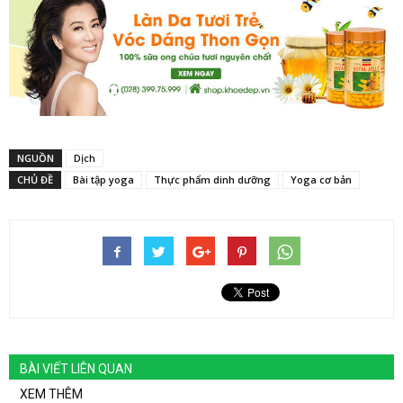
NGUỒN
Dịch
CHỦ ĐỀ
Bài tập yoga
Thực phẩm dinh dưỡng
Yoga cơ bản
BÀI VIẾT LIÊN QUAN
XEM THÊM