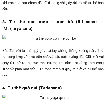
khi trán của bạn chạm đất. Giữ trong vài giây rồi trở về tư thế ban
đầu.
3. Tư thế con mèo – con bò (Bitilasana –
Marjaryasana)
Bắt đầu với tư thế quỳ gối, hai tay chống thẳng xuống sàn. Thở
ra, cong lưng về phía trần nhà và đầu cuối xuống đất. Giữ một vài
giây rồi thở ra, ngước mặt hướng lên trần nhà đồng thời cong
lưng về phía mặt đất. Giữ trong một vài giây rồi trở về tư thế ban
đầu.
4. Tư thế quả núi (Tadasana)