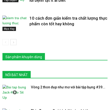
lùi bệnh tật ít ai biết
10 cách đơn giản kiểm tra chất lượng thực
phẩm còn tốt hay không
Mẹo Hay
Sản phẩm khuyên dùng
NỔI BẬT NHẤT
Vòng 2 thon đẹp như mơ với bài tập bụng #39...