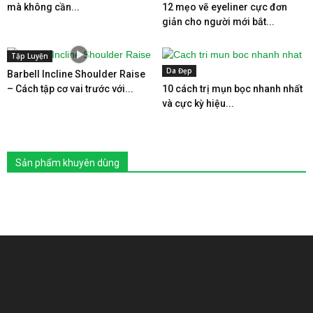
mà không cần...
12 mẹo vẽ eyeliner cực đơn
giản cho người mới bắt...
Tập Luyện
Da Đẹp
Barbell Incline Shoulder Raise
– Cách tập cơ vai trước với...
10 cách trị mụn bọc nhanh nhất
và cực kỳ hiệu...
Sản phẩm khuyên dùng