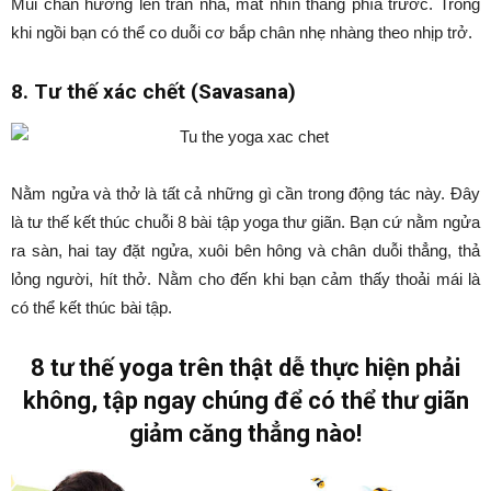
Mũi chân hướng lên trần nhà, mắt nhìn thẳng phía trước. Trong
khi ngồi bạn có thể co duỗi cơ bắp chân nhẹ nhàng theo nhịp trở.
8. Tư thế xác chết (Savasana)
Nằm ngửa và thở là tất cả những gì cần trong động tác này. Đây
là tư thế kết thúc chuỗi 8 bài tập yoga thư giãn. Bạn cứ nằm ngửa
ra sàn, hai tay đặt ngửa, xuôi bên hông và chân duỗi thẳng, thả
lỏng người, hít thở. Nằm cho đến khi bạn cảm thấy thoải mái là
có thể kết thúc bài tập.
8 tư thế yoga trên thật dễ thực hiện phải
không, tập ngay chúng để có thể thư giãn
giảm căng thẳng nào!