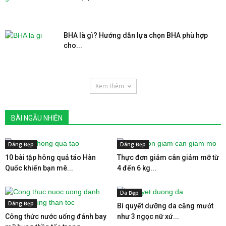
BHA là gì? Hướng dẫn lựa chọn BHA phù hợp
cho...
Xem thêm
BÀI NGẪU NHIÊN
Dáng Đẹp
Dáng Đẹp
10 bài tập hông quả táo Hàn
Thực đơn giảm cân giảm mỡ từ
Quốc khiến bạn mê...
4 đến 6 kg...
Da Đẹp
Dáng Đẹp
Bí quyết dưỡng da căng mướt
Công thức nước uống đánh bay
như 3 ngọc nữ xứ...