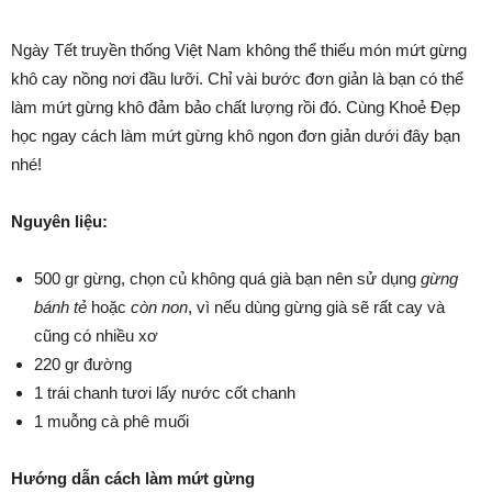
Ngày Tết truyền thống Việt Nam không thể thiếu món mứt gừng
khô cay nồng nơi đầu lưỡi. Chỉ vài bước đơn giản là bạn có thể
làm mứt gừng khô đảm bảo chất lượng rồi đó. Cùng Khoẻ Đẹp
học ngay cách làm mứt gừng khô ngon đơn giản dưới đây bạn
nhé!
Nguyên liệu:
500 gr gừng, chọn củ không quá già bạn nên sử dụng
gừng
bánh tẻ
hoặc
còn non
, vì nếu dùng gừng già sẽ rất cay và
cũng có nhiều xơ
220 gr đường
1 trái chanh tươi lấy nước cốt chanh
1 muỗng cà phê muối
Hướng dẫn cách làm mứt gừng