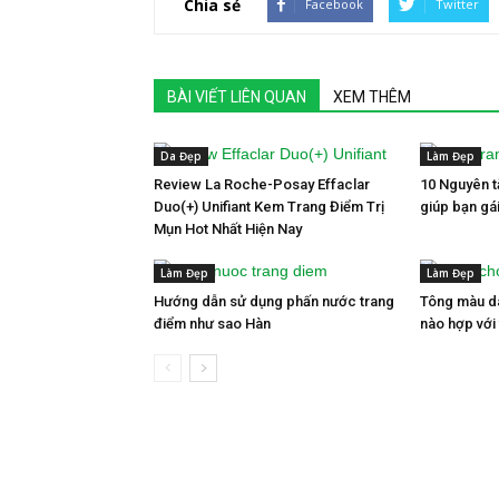
Chia sẻ
Facebook
Twitter
BÀI VIẾT LIÊN QUAN
XEM THÊM
Da Đẹp
Làm Đẹp
Review La Roche-Posay Effaclar
10 Nguyên t
Duo(+) Unifiant Kem Trang Điểm Trị
giúp bạn gá
Mụn Hot Nhất Hiện Nay
Làm Đẹp
Làm Đẹp
Hướng dẫn sử dụng phấn nước trang
Tông màu da
điểm như sao Hàn
nào hợp với