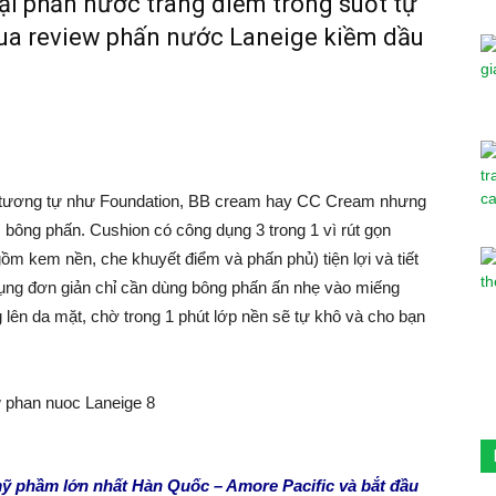
ại phấn nước trang điểm trong suốt tự
ua review phấn nước Laneige kiềm dầu
o tương tự như Foundation, BB cream hay CC Cream nhưng
 bông phấn. Cushion có công dụng 3 trong 1 vì rút gọn
m kem nền, che khuyết điểm và phấn phủ) tiện lợi và tiết
 dụng đơn giản chỉ cần dùng bông phấn ấn nhẹ vào miếng
lên da mặt, chờ trong 1 phút lớp nền sẽ tự khô và cho bạn
mỹ phầm lớn nhất Hàn Quốc – Amore Pacific và bắt đầu