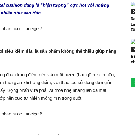
 tại cushion đang là “hiện tượng” cực hot với những
D
ự nhiên như sao Hàn
.
Re
La
EX
G
 siêu kiềm dầu là sản phẩm không thể thiếu giúp nàng
6 
ch
ông đoạn trang điểm nền vào một bước (bao gồm kem nền,
ệm thời gian khi trang điểm, với thao tác sử dụng đơn giản
ấy lượng phấn vừa phải và thoa nhẹ nhàng lên da mặt,
lớp nền cực tự nhiên mỏng mịn trong suốt.