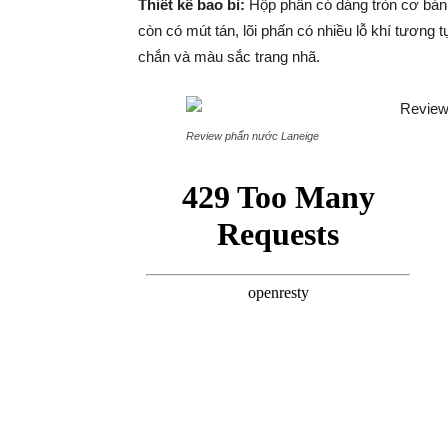
Thiết kế bao bì:
Hộp phấn có dáng tròn cơ bản,
còn có mút tán, lõi phấn có nhiều lỗ khí tương
chắn và màu sắc trang nhã.
Review phấn nước Laneige