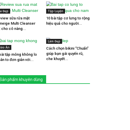
a Đẹp
Tập Luyện
view sữa rửa mặt
10 bài tập cơ lưng to rộng
neige Multi Cleanser
hiệu quả cho người...
 cho cô nàng...
Làm Đẹp
iáo Án
Cách chọn bikini “Chuẩn”
giúp bạn gái quyến rũ,
bài tập mông không lo
che khuyết...
ân to đơn giản với...
Sản phẩm khuyên dùng