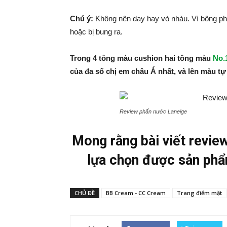
Chú ý:
Không nên day hay vò nhàu. Vì bông phấ
hoặc bị bung ra.
Trong 4 tông màu cushion hai tông màu
No.
của đa số chị em châu Á nhất, và lên màu t
Review phấn nước Laneige
Mong rằng bài viết revie
lựa chọn được sản phẩ
CHỦ ĐỀ
BB Cream - CC Cream
Trang điểm mặt