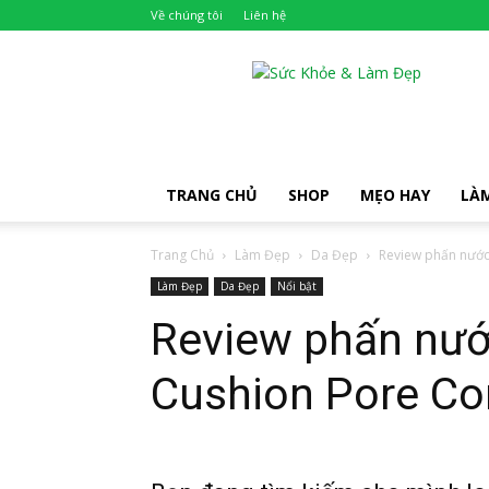
Về chúng tôi
Liên hệ
Khỏe
Đẹp
TRANG CHỦ
SHOP
MẸO HAY
LÀ
Trang Chủ
Làm Đẹp
Da Đẹp
Review phấn nước
Làm Đẹp
Da Đẹp
Nổi bật
Review phấn nướ
Cushion Pore Con