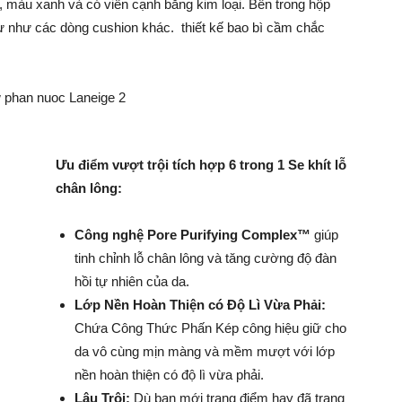
 màu xanh và có viền cạnh bằng kim loại. Bên trong hộp
 tự như các dòng cushion khác. thiết kế bao bì cầm chắc
Ưu điểm vượt trội tích hợp 6 trong 1 Se khít lỗ
chân lông:
Công nghệ Pore Purifying Complex™
giúp
tinh chỉnh lỗ chân lông và tăng cường độ đàn
hồi tự nhiên của da.
Lớp Nền Hoàn Thiện có Độ Lì Vừa Phải:
Chứa Công Thức Phấn Kép công hiệu giữ cho
da vô cùng mịn màng và mềm mượt với lớp
nền hoàn thiện có độ lì vừa phải.
Lâu Trôi:
Dù bạn mới trang điểm hay đã trang