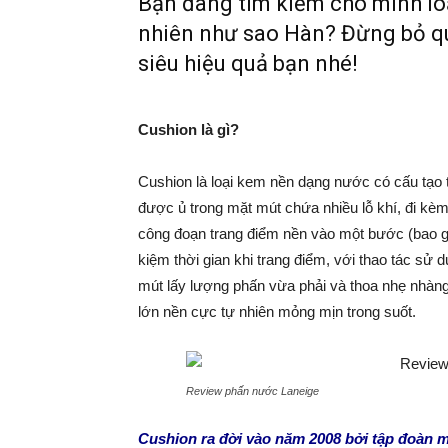
Bạn đang tìm kiếm cho mình lo
nhiên như sao Hàn? Đừng bỏ q
siêu hiệu quả bạn nhé!
Cushion là gì?
Cushion là loại kem nền dạng nước có cấu tạ
được ủ trong mặt mút chứa nhiều lỗ khí, đi kèm
công đoạn trang điểm nền vào một bước (bao gồ
kiệm thời gian khi trang điểm, với thao tác sử
mút lấy lượng phấn vừa phải và thoa nhẹ nhàng 
lớn nền cực tự nhiên mỏng mịn trong suốt.
Review phấn nước Laneige
Cushion ra đời vào năm 2008 bởi tập đoàn 