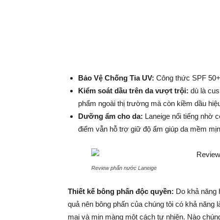
Bảo Vệ Chống Tia UV:
Công thức SPF 50+ P
Kiểm soát dầu trên da vượt trội:
dù là cu
phẩm ngoài thị trường mà còn kiềm dầu hiệ
Dưỡng ẩm cho da:
Laneige nổi tiếng nhờ 
điểm vẫn hỗ trợ giữ độ ẩm giúp da mềm mịn
Review phấn nước Laneige
Thiết kế bông phấn độc quyền:
Do khả năng h
quả nên bông phấn của chúng tôi có khả năng 
mại và mịn màng một cách tự nhiên. Nào chúng 