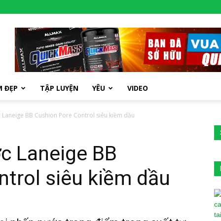
M ĐẸP
TẬP LUYỆN
YÊU
VIDEO
 Laneige BB Cushion Pore Control siêu kiềm dầu
c Laneige BB
trol siêu kiềm dầu