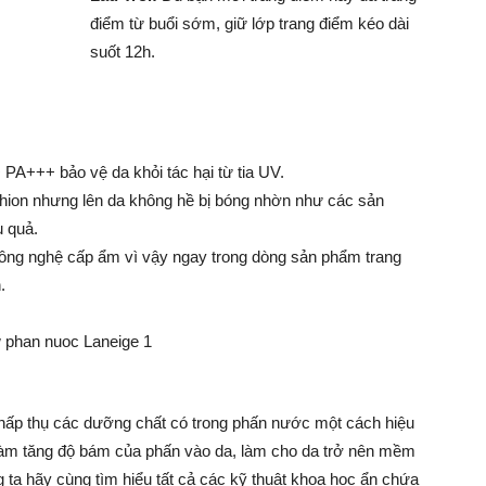
điểm từ buổi sớm, giữ lớp trang điểm kéo dài
suốt 12h.
A+++ bảo vệ da khỏi tác hại từ tia UV.
shion nhưng lên da không hề bị bóng nhờn như các sản
u quả.
công nghệ cấp ẩm vì vậy ngay trong dòng sản phẩm trang
.
ấp thụ các dưỡng chất có trong phấn nước một cách hiệu
làm tăng độ bám của phấn vào da, làm cho da trở nên mềm
ta hãy cùng tìm hiểu tất cả các kỹ thuật khoa học ẩn chứa