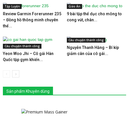
Tập Luyện
Giáo Án
Review Garmin Forerunner 235
9 bài tập thể dục cho mông to
– Đồng hồ thông minh chuyên
cong vút, chân...
thể...
Câu chuyện thành công
Câu chuyện thành công
Nguyễn Thanh Hằng – Bí kíp
Yeon Woo Jhi – Cô gái Hàn
giảm cân của cô gái...
Quốc tập gym khiến...
Sản phẩm Khuyên dùng