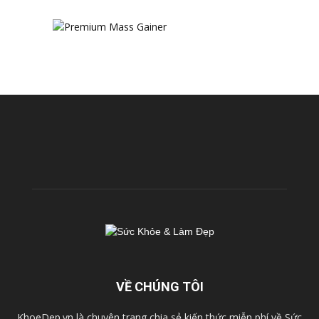
VỀ CHÚNG TÔI
KhoeDep.vn là chuyên trang chia sẻ kiến thức miễn phí về Sức