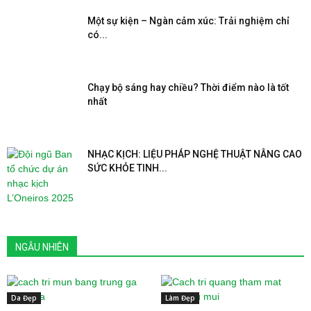
Một sự kiện – Ngàn cảm xúc: Trải nghiệm chỉ
có...
Chạy bộ sáng hay chiều? Thời điểm nào là tốt
nhất
NHẠC KỊCH: LIỆU PHÁP NGHỆ THUẬT NÂNG CAO
SỨC KHỎE TINH...
NGẪU NHIÊN
Da Đẹp
Làm Đẹp