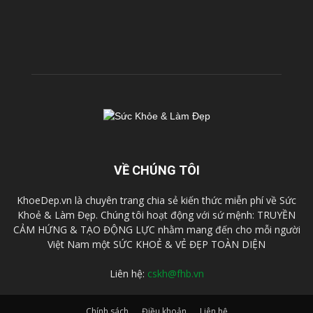
VỀ CHÚNG TÔI
KhoeDep.vn là chuyên trang chia sẻ kiến thức miễn phí về Sức
Khoẻ & Làm Đẹp. Chúng tôi hoạt động với sứ mệnh: TRUYỀN
CẢM HỨNG & TẠO ĐỘNG LỰC nhằm mang đến cho mỗi người
Việt Nam một SỨC KHOẺ & VẺ ĐẸP TOÀN DIỆN
Liên hệ:
cskh@fhb.vn
Chính sách
Điều khoản
Liên hệ