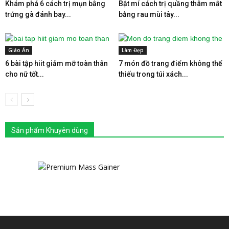
Khám phá 6 cách trị mụn bằng
Bật mí cách trị quầng thâm mắt
trứng gà đánh bay...
bằng rau mùi tây...
Giáo Án
Làm Đẹp
6 bài tập hiit giảm mỡ toàn thân
7 món đồ trang điểm không thể
cho nữ tốt...
thiếu trong túi xách...
Sản phẩm Khuyên dùng