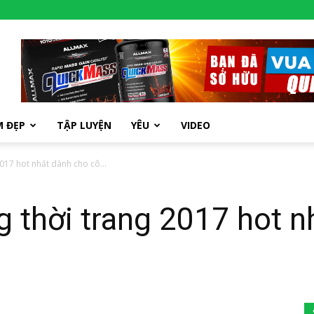
M ĐẸP
TẬP LUYỆN
YÊU
VIDEO
017 hot nhất dành cho cô...
 thời trang 2017 hot n