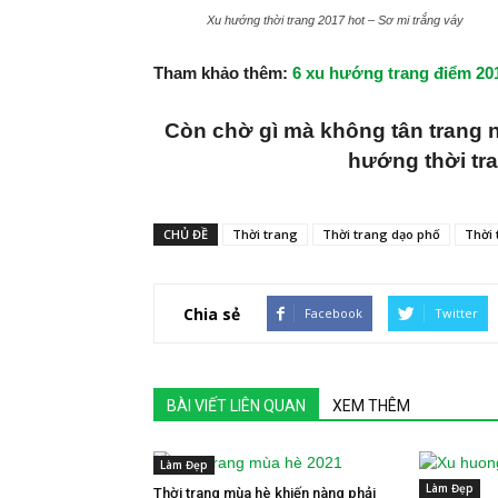
Xu hướng thời trang 2017 hot – Sơ mi trắng váy
Tham khảo thêm:
6 xu hướng trang điểm 20
Còn chờ gì mà không tân trang 
hướng thời tr
CHỦ ĐỀ
Thời trang
Thời trang dạo phố
Thời 
Chia sẻ
Facebook
Twitter
BÀI VIẾT LIÊN QUAN
XEM THÊM
Làm Đẹp
Làm Đẹp
Thời trang mùa hè khiến nàng phải