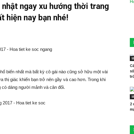
nhật ngay xu hướng thời trang
t hiện nay bạn nhé!
M
Cẩ
số
phổ biến nhất mà bất kỳ cô gái nào cũng sở hữu một vài
trờ
a thị giác khiến bạn trở nên gầy và cao hơn. Trong khi
 có dáng người mảnh và cân đối.
M
2 
mậ