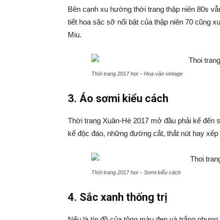
Bên cạnh xu hướng thời trang thập niên 80s vẫn
tiết hoa sặc sỡ nổi bật của thập niên 70 cũng
Miu.
Thời trang 2017 hot – Hoạ văn vintage
3. Áo sơmi kiểu cách
Thời trang Xuân-Hè 2017 mở đầu phải kể đến sự 
kế độc đáo, những đường cắt, thắt nút hay xếp 
Thời trang 2017 hot – Sơmi kiểu cách
4. Sắc xanh thống trị
Nếu là tín đồ của tông màu đen và trắng nhưng 