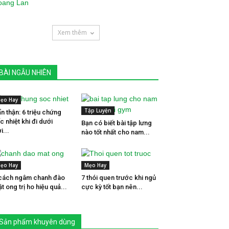
Xem thêm
BÀI NGẪU NHIÊN
ẹo Hay
Tập Luyện
n thận: 6 triệu chứng
c nhiệt khi đi dưới
Bạn có biết bài tập lưng
i...
nào tốt nhất cho nam...
ẹo Hay
Mẹo Hay
cách ngâm chanh đào
7 thói quen trước khi ngủ
t ong trị ho hiệu quả...
cực kỳ tốt bạn nên...
Sản phẩm khuyên dùng