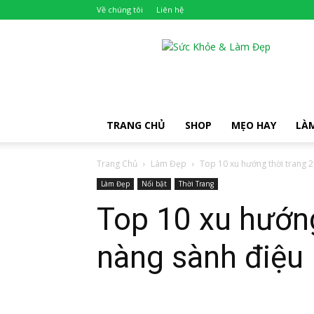
Về chúng tôi
Liên hệ
Khỏe
Đẹp
TRANG CHỦ
SHOP
MẸO HAY
LÀ
Trang Chủ
Làm Đẹp
Top 10 xu hướng thời trang 2
Làm Đẹp
Nổi bật
Thời Trang
Top 10 xu hướng
nàng sành điệu