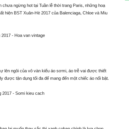
 chưa ngừng hot tại Tuần lễ thời trang Paris, những hoạ
 xuất hiện BST Xuân-Hè 2017 của Balenciaga, Chloe và Miu
lên ngôi của vô vàn kiểu áo sơmi, áo trễ vai được thiết
ly được tận dụng tối đa để mang đến một chiếc áo nổi bật.
bạn lại muốn thay sắc thì xanh coban chính là lựa chọn