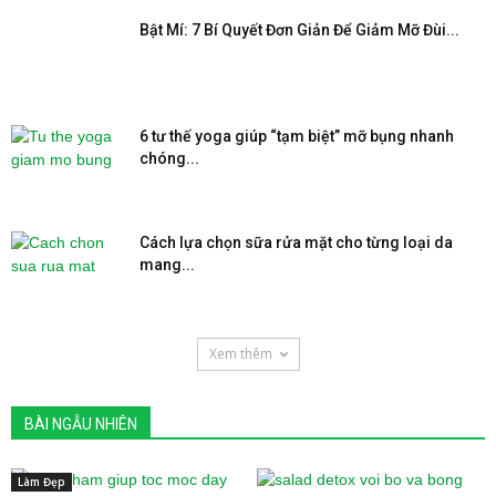
Bật Mí: 7 Bí Quyết Đơn Giản Để Giảm Mỡ Đùi...
6 tư thế yoga giúp “tạm biệt” mỡ bụng nhanh
chóng...
Cách lựa chọn sữa rửa mặt cho từng loại da
mang...
Xem thêm
BÀI NGẪU NHIÊN
Làm Đẹp