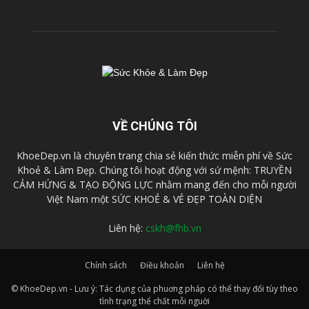
VỀ CHÚNG TÔI
KhoeDep.vn là chuyên trang chia sẻ kiến thức miễn phí về Sức
Khoẻ & Làm Đẹp. Chúng tôi hoạt động với sứ mệnh: TRUYỀN
CẢM HỨNG & TẠO ĐỘNG LỰC nhằm mang đến cho mỗi người
Việt Nam một SỨC KHOẺ & VẺ ĐẸP TOÀN DIỆN
Liên hệ:
cskh@fhb.vn
Chính sách
Điều khoản
Liên hệ
© KhoeDep.vn - Lưu ý: Tác dụng của phuơng pháp có thể thay đổi tùy theo
tình trạng thể chất mỗi nguời