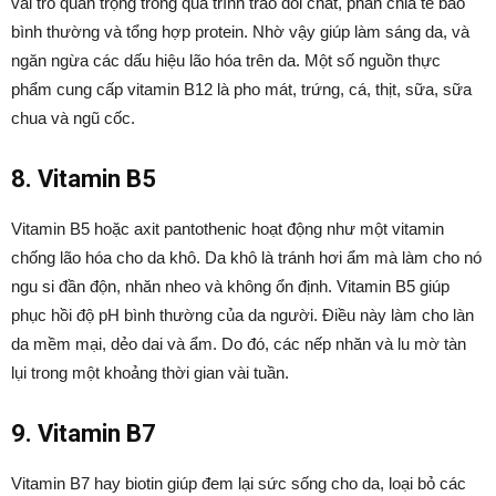
vai trò quan trọng trong quá trình trao đổi chất, phân chia tế bào
bình thường và tổng hợp protein. Nhờ vậy giúp làm sáng da, và
ngăn ngừa các dấu hiệu lão hóa trên da. Một số nguồn thực
phẩm cung cấp vitamin B12 là pho mát, trứng, cá, thịt, sữa, sữa
chua và ngũ cốc.
8. Vitamin B5
Vitamin B5 hoặc axit pantothenic hoạt động như một vitamin
chống lão hóa cho da khô. Da khô là tránh hơi ẩm mà làm cho nó
ngu si đần độn, nhăn nheo và không ổn định. Vitamin B5 giúp
phục hồi độ pH bình thường của da người. Điều này làm cho làn
da mềm mại, dẻo dai và ẩm. Do đó, các nếp nhăn và lu mờ tàn
lụi trong một khoảng thời gian vài tuần.
9. Vitamin B7
Vitamin B7 hay biotin giúp đem lại sức sống cho da, loại bỏ các