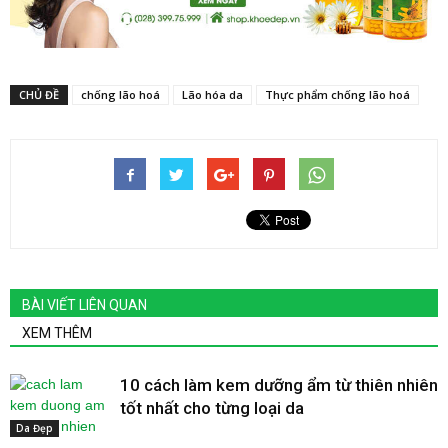
CHỦ ĐỀ
chống lão hoá
Lão hóa da
Thực phẩm chống lão hoá
BÀI VIẾT LIÊN QUAN
XEM THÊM
10 cách làm kem dưỡng ẩm từ thiên nhiên
tốt nhất cho từng loại da
Da Đẹp