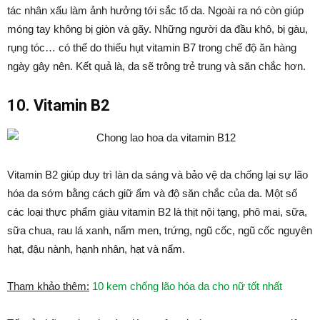
tác nhân xấu làm ảnh hưởng tới sắc tố da. Ngoài ra nó còn giúp
móng tay không bị giòn và gãy. Những người da đầu khô, bị gàu,
rụng tóc… có thể do thiếu hụt vitamin B7 trong chế độ ăn hàng
ngày gây nên. Kết quả là, da sẽ trông trẻ trung và săn chắc hơn.
10. Vitamin B2
Vitamin B2 giúp duy trì làn da sáng và bảo vệ da chống lại sự lão
hóa da sớm bằng cách giữ ẩm và độ săn chắc của da. Một số
các loại thực phẩm giàu vitamin B2 là thịt nội tạng, phô mai, sữa,
sữa chua, rau lá xanh, nấm men, trứng, ngũ cốc, ngũ cốc nguyên
hạt, đậu nành, hạnh nhân, hạt và nấm.
Tham khảo thêm:
10 kem chống lão hóa da cho nữ tốt nhất