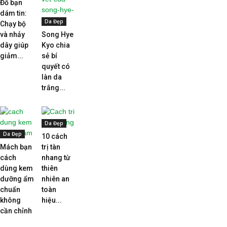
Đố bạn
dám tin:
Da Đẹp
Chạy bộ
và nhảy
Song Hye
dây giúp
Kyo chia
giảm...
sẻ bí
quyết có
làn da
trắng...
Da Đẹp
Da Đẹp
10 cách
Mách bạn
trị tàn
cách
nhang từ
dùng kem
thiên
dưỡng ẩm
nhiên an
chuẩn
toàn
không
hiệu...
cần chỉnh