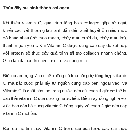
Thúc đẩy sự hình thành collagen
Khi thiếu vitamin C, quá trình tổng hợp collagen gặp trở ngại,
khiến các vết thương lâu lành dẫn đến xuất huyết ở nhiều mức
độ khác nhau (vỡ mao mạch, chảy máu dưới da, chảy máu lợi),
thành mạch yếu… Khi Vitamin C được cung cấp đầy đủ kết hợp
với protein sẽ thúc đẩy quá trình tái tạo collagen nhanh chóng.
Giúp làn da bạn trở nên tươi trẻ và căng mịn.
Điều quan trọng là cơ thể không có khả năng tự tổng hợp vitamin
C mà bắt buộc phải lấy từ nguồn cung cấp bên ngoài vào, và
Vitamin C là chất hòa tan trong nước nên cứ cách 4 giờ cơ thể lại
đào thải vitamin C qua đường nước tiểu. Điều này đồng nghĩa với
việc bạn cần bổ sung vitamin C hằng ngày và cách 4 giờ nên nạp
vitamin C một lần.
Bạn có thể tìm thấy Vitamin C trong rau quả tươi, các loại thực