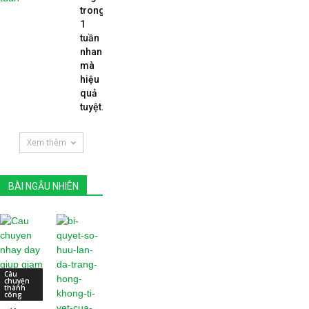
trong
1
tuần
nhanh
mà
hiệu
quả
tuyệt...
Xem thêm
BÀI NGẪU NHIÊN
Câu
chuyện
thành
công