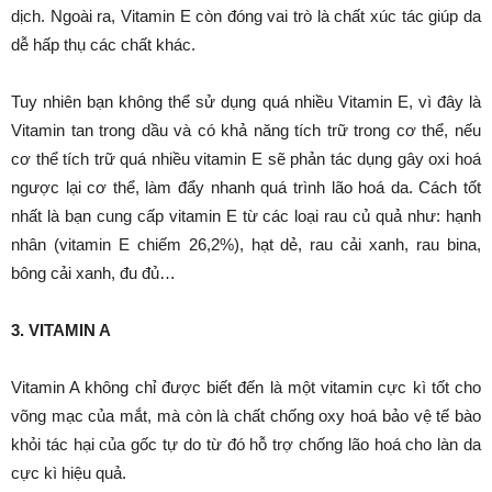
dịch. Ngoài ra, Vitamin E còn đóng vai trò là chất xúc tác giúp da
dễ hấp thụ các chất khác.
Tuy nhiên bạn không thể sử dụng quá nhiều Vitamin E, vì đây là
Vitamin tan trong dầu và có khả năng tích trữ trong cơ thể, nếu
cơ thể tích trữ quá nhiều vitamin E sẽ phản tác dụng gây oxi hoá
ngược lại cơ thể, làm đẩy nhanh quá trình lão hoá da. Cách tốt
nhất là bạn cung cấp vitamin E từ các loại rau củ quả như: hạnh
nhân (vitamin E chiếm 26,2%), hạt dẻ, rau cải xanh, rau bina,
bông cải xanh, đu đủ…
3. VITAMIN A
Vitamin A không chỉ được biết đến là một vitamin cực kì tốt cho
võng mạc của mắt, mà còn là chất chống oxy hoá bảo vệ tế bào
khỏi tác hại của gốc tự do từ đó hỗ trợ chống lão hoá cho làn da
cực kì hiệu quả.