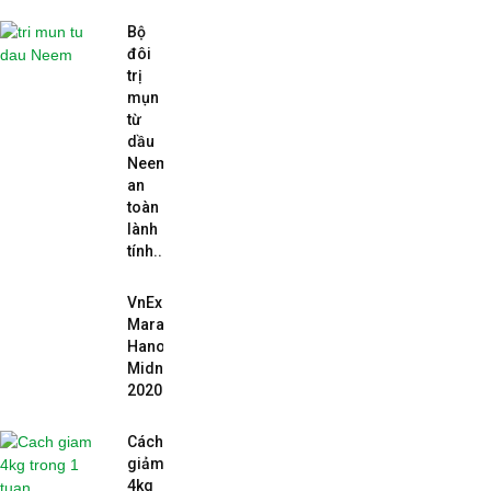
Bộ
đôi
trị
mụn
từ
dầu
Neem
an
toàn
lành
tính...
VnExpress
Marathon
Hanoi
Midnight
2020
Cách
giảm
4kg