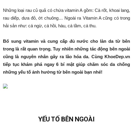
Những loại rau củ quả có chứa vitamin A gồm: Cà rốt, khoai lang,
rau diếp, dưa đỏ, ớt chuông… Ngoài ra Vitamin A cũng có trong
hải sản như: cá ngừ, cá hồi, hàu, cá tầm, cá thu.
Bổ sung vitamin và cung cấp đủ nước cho làn da từ bên
trong là rất quan trọng. Tuy nhiên những tác động bên ngoài
cũng là nguyên nhân gây ra lão hóa da. Cùng KhoeDep.vn
tiếp tục khám phá ngay 6 bí mật giúp chăm sóc da chống
những yếu tố ảnh hưởng từ bên ngoài bạn nhé!
YẾU TỐ BÊN NGOÀI