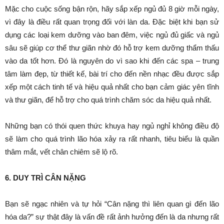
Mặc cho cuộc sống bận rộn, hãy sắp xếp ngủ đủ 8 giờ mỗi ngày,
vì đây là điều rất quan trọng đối với làn da. Đặc biệt khi bạn sử
dụng các loại kem dưỡng vào ban đêm, việc ngủ đủ giấc và ngủ
sâu sẽ giúp cơ thể thư giãn nhờ đó hỗ trợ kem dưỡng thẩm thấu
vào da tốt hơn. Đó là nguyên do vì sao khi đến các spa – trung
tâm làm đẹp, từ thiết kế, bài trí cho đến nền nhạc đều được sắp
xếp một cách tinh tế và hiệu quả nhất cho bạn cảm giác yên tĩnh
và thư giãn, để hỗ trợ cho quá trình chăm sóc da hiệu quả nhất.
Những bạn có thói quen thức khuya hay ngủ nghỉ không điều độ
sẽ làm cho quá trình lão hóa xảy ra rất nhanh, tiêu biểu là quần
thâm mắt, vết chân chiêm sẽ lộ rõ.
6. DUY TRÌ CÂN NẶNG
Bạn sẽ ngạc nhiên và tự hỏi “Cân nặng thì liên quan gì đến lão
hóa da?” sự thật đây là vấn đề rất ảnh hưởng đến là da nhưng rất