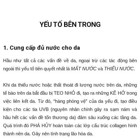
YẾU TỐ BÊN TRONG
1. Cung cấp đủ nước cho da
Hầu như tất cả các vấn đề về da, ngoại trừ các tác động bên
ngoài thì yếu tố tiên quyết nhất là
MẤT NƯỚC
và
THIẾU NƯỚC
.
Khi da thiếu nước hoặc thất thoát đi lượng nước trên da, những
tế bào trên da bắt đầu bị TEO NHỎ đi, tạo ra những KẼ HỞ trong
việc liên kết da. Từ đó, “hàng phòng vệ” của da yếu đi, tạo điều
kiện cho các tia UVB (nguyên nhân chính gây ra sạm nám và
hầu hết các vấn đề tổn thương da) đâm sâu xuống các tầng da.
Quá trình đó PHÁ HỦY hoàn toàn các lớp cấu trúc collagen hình
thành nên da. Gây nên tình trạng lão hóa da.