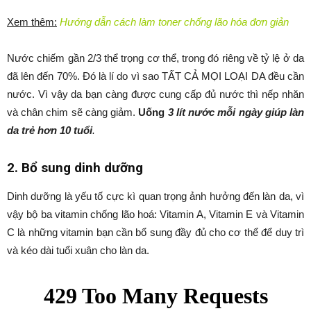
Xem thêm:
Hướng dẫn cách làm toner chống lão hóa đơn giản
Nước chiếm gần 2/3 thể trọng cơ thể, trong đó riêng về tỷ lệ ở da
đã lên đến 70%. Đó là lí do vì sao TẤT CẢ MỌI LOẠI DA đều cần
nước. Vì vậy da bạn càng được cung cấp đủ nước thì nếp nhăn
và chân chim sẽ càng giảm.
Uống
3 lít nước mỗi ngày giúp làn
da trẻ hơn 10 tuổi
.
2. Bổ sung dinh dưỡng
Dinh dưỡng là yếu tố cực kì quan trọng ảnh hưởng đến làn da, vì
vậy bộ ba vitamin chống lão hoá: Vitamin A, Vitamin E và Vitamin
C là những vitamin bạn cần bổ sung đầy đủ cho cơ thể để duy trì
và kéo dài tuổi xuân cho làn da.