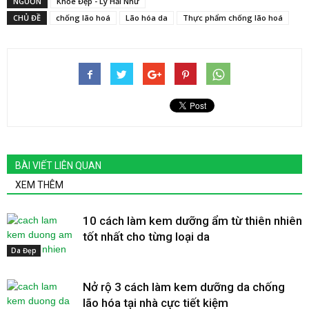
NGUỒN
Khỏe Đẹp - Lý Hải Như
CHỦ ĐỀ
chống lão hoá
Lão hóa da
Thực phẩm chống lão hoá
BÀI VIẾT LIÊN QUAN
XEM THÊM
10 cách làm kem dưỡng ẩm từ thiên nhiên
tốt nhất cho từng loại da
Da Đẹp
Nở rộ 3 cách làm kem dưỡng da chống
lão hóa tại nhà cực tiết kiệm