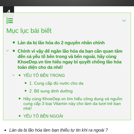
2
4
Mục lục bài biết
Làn da bị lão hóa do 2 nguyên nhân chính
Chính vì vậy để ngăn lão hóa da bạn cần quan tâm
đến cả yếu tố bên trong và bên ngoài, hãy cùng
KhoeDep.vn tìm hiểu ngay bí quyết chống lão hóa
toàn diện cho da nhé!
YẾU TỐ BÊN TRONG
1. Cung cấp đủ nước cho da
2. Bổ sung dinh dưỡng
Hãy cùng KhoeDep.vn tìm hiểu công dụng và nguồn
cung cấp 3 loại Vitamin này cho làm da tươi trẻ bạn
nhé!
YẾU TỐ BÊN NGOÀI
Làn da bị lão hóa làm bạn thiếu tự tin khi ra ngoài ?