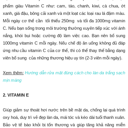
phẩm giàu Vitamin C như: cam, táo, chanh, kiwi, cà chua, ớt
xanh, giá đậu, bông cải xanh và một loạt các loại rau lá đậm màu.
Mỗi ngày cơ thể cần tối thiểu 250mg và tối đa 1000mg vitamin
C. Nếu bạn sống trong môi trường thường xuyên tiếp xúc với ánh
nắng, khói bụi hoặc cường độ làm việc cao. Bạn nên bổ sung
1000mg vitamin C mỗi ngày. Nếu chế độ ăn uống không đủ đáp
ứng nhu cầu vitamin C của cơ thể, thì có thể thay thế bằng dạng
viên bổ sung của những thương hiệu uy tín (2-3 viên mỗi ngày).
Xem thêm:
Hướng dẫn rửa mặt đúng cách cho làn da trắng sạch
mịn màng
2. VITAMIN E
Giúp giảm sự thoát hơi nước trên bề mặt da, chống lại quá trình
oxy hoá, duy trì vẻ đẹp làn da, mái tóc và kéo dài tuổi thanh xuân.
Bảo vệ tế bào khỏi bị tổn thương và giúp tăng khả năng miễn