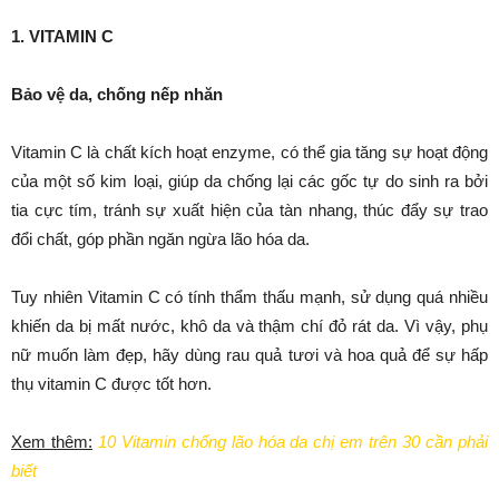
1. VITAMIN C
Bảo vệ da, chống nếp nhăn
Vitamin C là chất kích hoạt enzyme, có thể gia tăng sự hoạt động
của một số kim loại, giúp da chống lại các gốc tự do sinh ra bởi
tia cực tím, tránh sự xuất hiện của tàn nhang, thúc đẩy sự trao
đổi chất, góp phần ngăn ngừa lão hóa da.
Tuy nhiên Vitamin C có tính thẩm thấu mạnh, sử dụng quá nhiều
khiến da bị mất nước, khô da và thậm chí đỏ rát da. Vì vậy, phụ
nữ muốn làm đẹp, hãy dùng rau quả tươi và hoa quả để sự hấp
thụ vitamin C được tốt hơn.
Xem thêm:
10 Vitamin chống lão hóa da chị em trên 30 cần phải
biết