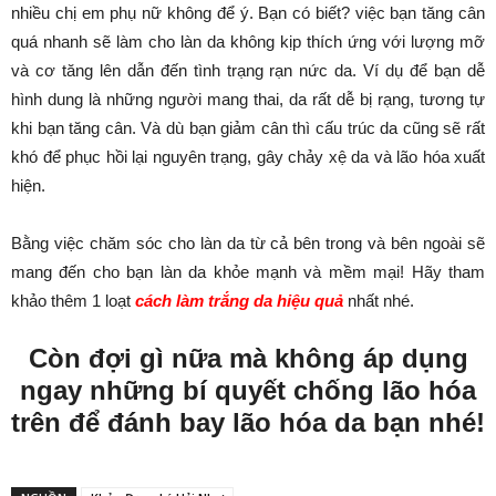
nhiều chị em phụ nữ không để ý. Bạn có biết? việc bạn tăng cân
quá nhanh sẽ làm cho làn da không kịp thích ứng với lượng mỡ
và cơ tăng lên dẫn đến tình trạng rạn nức da. Ví dụ để bạn dễ
hình dung là những người mang thai, da rất dễ bị rạng, tương tự
khi bạn tăng cân. Và dù bạn giảm cân thì cấu trúc da cũng sẽ rất
khó để phục hồi lại nguyên trạng, gây chảy xệ da và lão hóa xuất
hiện.
Bằng việc chăm sóc cho làn da từ cả bên trong và bên ngoài sẽ
mang đến cho bạn làn da khỏe mạnh và mềm mại! Hãy tham
khảo thêm 1 loạt
cách làm trắng da hiệu quả
nhất nhé.
Còn đợi gì nữa mà không áp dụng
ngay những bí quyết chống lão hóa
trên để đánh bay lão hóa da bạn nhé!