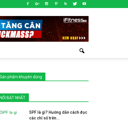
Sản phẩm khuyên dùng
NỔI BẬT NHẤT
SPF là gì? Hướng dẫn cách đọc
các chỉ số trên...