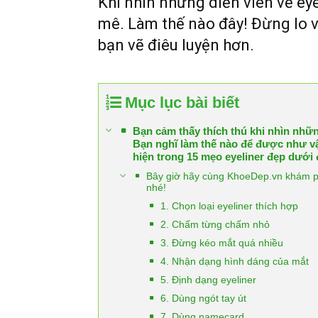
Khi nhìn những diễn viên vẽ ey
mê. Làm thế nào đây! Đừng lo vì
bạn vẽ điêu luyện hơn.
Mục lục bài biết
Bạn cảm thấy thích thú khi nhìn nhữ
Bạn nghĩ làm thế nào để được như vậy
hiện trong 15 mẹo eyeliner đẹp dưới 
Bây giờ hãy cùng KhoeDep.vn khám ph
nhé!
1. Chọn loại eyeliner thích hợp
2. Chấm từng chấm nhỏ
3. Đừng kéo mắt quá nhiều
4. Nhận dạng hình dáng của mắt
5. Định dạng eyeliner
6. Dùng ngót tay út
7. Dùng namecard