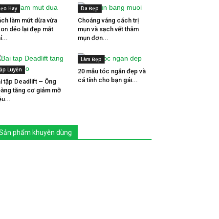
ẹo Hay
Da Đẹp
ch làm mứt dừa vừa
Choáng váng cách trị
on dẻo lại đẹp mắt
mụn và sạch vết thâm
ỉ...
mụn đơn...
Làm Đẹp
ập Luyện
20 mẫu tóc ngắn đẹp và
cá tính cho bạn gái...
i tập Deadlift – Ông
àng tăng cơ giảm mỡ
ệu...
Sản phẩm khuyên dùng