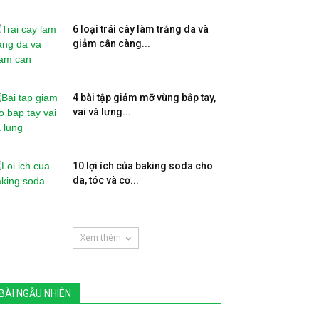
6 loại trái cây làm trắng da và
giảm cân càng...
4 bài tập giảm mỡ vùng bắp tay,
vai và lưng...
10 lợi ích của baking soda cho
da, tóc và cơ...
Xem thêm
BÀI NGẪU NHIÊN