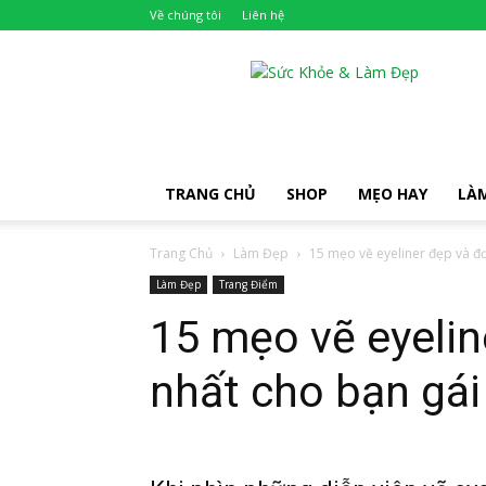
Về chúng tôi
Liên hệ
Khỏe
Đẹp
TRANG CHỦ
SHOP
MẸO HAY
LÀ
Trang Chủ
Làm Đẹp
15 mẹo vẽ eyeliner đẹp và đơ
Làm Đẹp
Trang Điểm
15 mẹo vẽ eyelin
nhất cho bạn gái