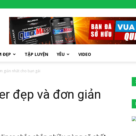
M ĐẸP
TẬP LUYỆN
YÊU
VIDEO
n giản nhất cho bạn gái
er đẹp và đơn giản