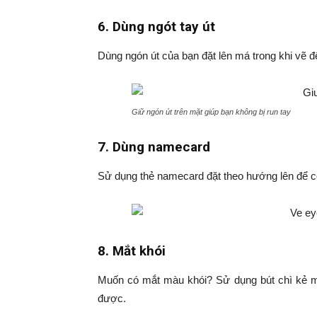
6. Dùng ngót tay út
Dùng ngón út của bạn đặt lên má trong khi vẽ để
Giữ ngón út trên mặt giúp bạn không bị run tay
7. Dùng namecard
Sử dụng thẻ namecard đặt theo hướng lên để 
8. Mắt khói
Muốn có mắt màu khói? Sử dụng bút chì kẻ mắ
được.