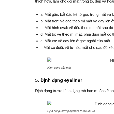
thích hợp, làm cho đôi mắt trông to, đẹp và ho
a. Mắt gần: bắt đầu kẻ từ góc trong mắt và k
b. Mắt tròn: vẽ dọc theo mi mắt và dày lên 
c. Mắt hình oval: vẽ đều theo mi mắt sau đó
d. Mắt to: vẽ theo mi mắt, phía đuôi mắt có
e. Mắt xa: vẽ dày lên ở góc ngoài của mắt
f. Mắt có đuôi: vẽ từ hốc mắt cho sau đó ké
Hình dạng của mắt
5. Định dạng eyeliner
Định dạng trước hình dạng mà bạn muốn vẽ sau 
Định dạng đường eyeliner trước khi vẽ