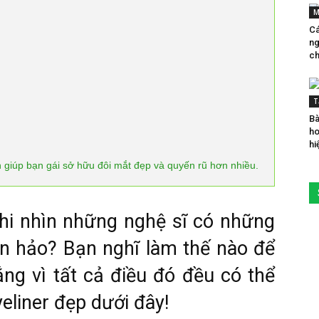
M
Cá
ng
ch
T
Bà
ho
hi
n giúp bạn gái sở hữu đôi mắt đẹp và quyến rũ hơn nhiều.
hi nhìn những nghệ sĩ có những
àn hảo? Bạn nghĩ làm thế nào để
ng vì tất cả điều đó đều có thể
eliner đẹp dưới đây!