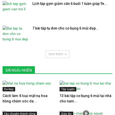
Lịch tập gym giảm cân 6 buổi 1 tuần giúp 9x...
7 bài tập tạ đơn cho cơ bụng 6 múi đẹp...
Xem thêm
BÀI NGẪU NHIÊN
Da Đẹp
Tập Luyện
Cách làm 4 loại mặt nạ hoa
13 bài tập cơ bụng 6 múi tại nhà
hồng chăm sóc da...
cho nam...
Câu chuyện thành công
Giáo Án