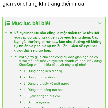
gian với chúng khi trang điểm nữa
Mục lục bài biết
Vẽ eyeliner lúc nào cũng là một thách thức lớn đối
với các cô gái chưa quen với việc trang điểm. Các
bạn gái thường bị run tay, làm cho đường vẽ không
tự nhiên và phải vẽ lại nhiều lần. Cách vẽ eyeliner
dưới đây sẽ giúp bạn.
Với sự trợ giúp của các công cụ đơn giản bạn đã có
được một đôi mắt vẽ eyeliner nhanh và đẹp. Hãy cùng
KhoeDep.vn tìm hiểu bí quyết này là gì nhé!
1. Dùng băng keo định vị
2. Dùng muỗng định vị
3. Dùng bìa giấy kẻ mắt nước
4. Dùng tăm bông tạo nét
5. Eyeliner dạng bút chì
6. Định vị eyeliner