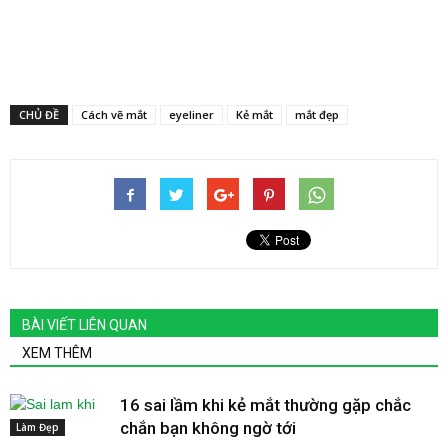
CHỦ ĐỀ
Cách vẽ mắt
eyeliner
Kẻ mắt
mắt đẹp
BÀI VIẾT LIÊN QUAN
XEM THÊM
16 sai lầm khi kẻ mắt thường gặp chắc
chắn bạn không ngờ tới
Làm Đẹp