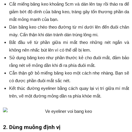
Cắt miếng băng keo khoảng 5cm và dán lên tay rồi tháo ra để
giảm bớt độ dính của băng keo, tráng gây tổn thương phần da
mắt mỏng manh của bạn.
Dán băng keo chéo theo đường từ mí dưới lên đến đuôi chân
mày. Cẩn thận khi dán tránh dán trúng lông mi.
Bắt đầu vẽ từ phần giữa mi mắt theo những nét ngắn và
không nên nhấc bút lên vì có thể dễ bị lem.
Sử dụng băng keo như phần thước kẻ cho đuôi mắt, đảm bảo
rằng nét vẽ mỏng dần khi đi ra phía đuôi mắt.
Cẫn thận gỡ bỏ miếng băng keo một cách nhẹ nhàng. Bạn sẽ
có được phần đuôi mắt sắc nét.
Kết thúc đường eyeliner bằng cách quay lại vị trí giữa mí mắt
trên, vẽ một đường mỏng dần ra phía khóe mắt.
2. Dùng muỗng định vị