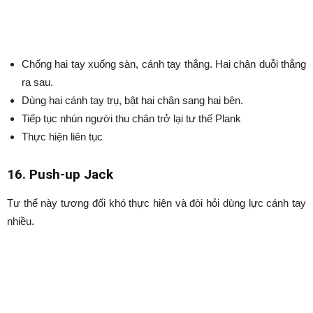
Chống hai tay xuống sàn, cánh tay thẳng. Hai chân duỗi thẳng
ra sau.
Dùng hai cánh tay trụ, bật hai chân sang hai bên.
Tiếp tục nhún người thu chân trở lại tư thế Plank
Thực hiện liên tục
16. Push-up Jack
Tư thế này tương đối khó thực hiện và đòi hỏi dùng lực cánh tay
nhiều.