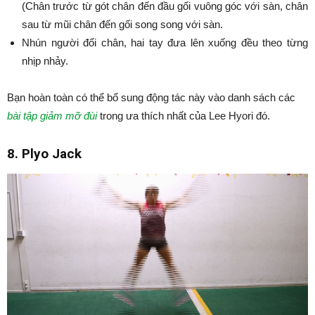
(Chân trước từ gót chân đến đầu gối vuông góc với sàn, chân
sau từ mũi chân đến gối song song với sàn.
Nhún người đổi chân, hai tay đưa lên xuống đều theo từng
nhịp nhảy.
Bạn hoàn toàn có thể bổ sung động tác này vào danh sách các
bài tập giảm mỡ đùi
trong ưa thích nhất của Lee Hyori đó.
8. Plyo Jack