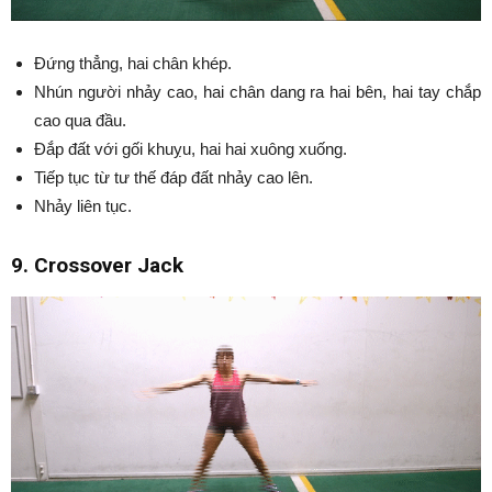
Đứng thẳng, hai chân khép.
Nhún người nhảy cao, hai chân dang ra hai bên, hai tay chắp
cao qua đầu.
Đắp đất với gối khuỵu, hai hai xuông xuống.
Tiếp tục từ tư thế đáp đất nhảy cao lên.
Nhảy liên tục.
9. Crossover Jack