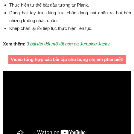
Thực hiện tư thế bắt đầu tương tự Plank.
Dùng hai tay trụ, dùng lực chân dang hai chân ra hai bên
nhưng không nhấc chân.
Khép chân lại rồi tiếp tục thực hiện liên tục.
Xem thêm:
3 bài tập đốt mỡ tốt hơn cả Jumping Jacks
Video tổng hợp các bài tập cho bụng chị em phải biết!