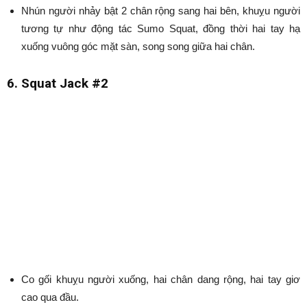
Nhún người nhảy bật 2 chân rộng sang hai bên, khuỵu người
tương tự như động tác Sumo Squat, đồng thời hai tay hạ
xuống vuông góc mặt sàn, song song giữa hai chân.
6. Squat Jack #2
Co gối khuỵu người xuống, hai chân dang rộng, hai tay giơ
cao qua đầu.