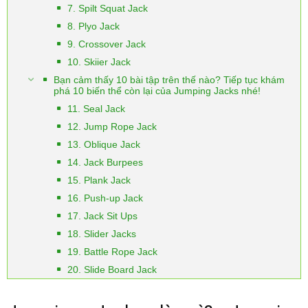
7. Spilt Squat Jack
8. Plyo Jack
9. Crossover Jack
10. Skiier Jack
Bạn cảm thấy 10 bài tập trên thế nào? Tiếp tục khám
phá 10 biến thể còn lại của Jumping Jacks nhé!
11. Seal Jack
12. Jump Rope Jack
13. Oblique Jack
14. Jack Burpees
15. Plank Jack
16. Push-up Jack
17. Jack Sit Ups
18. Slider Jacks
19. Battle Rope Jack
20. Slide Board Jack