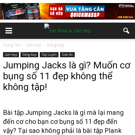
Trang Chủ
Làm Đẹp
Dáng Đẹp
Làm Đẹp
Dáng Đẹp
Tập Luyện
Giáo Án
Jumping Jacks là gì? Muốn cơ
bụng số 11 đẹp không thể
không tập!
Bài tập Jumping Jacks là gì mà lại mang
đến cơ cho bạn cơ bụng số 11 đẹp đến
vậy? Tại sao không phải là bài tập Plank