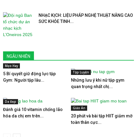
NHẠC KỊCH: LIỆU PHÁP NGHỆ THUẬT NÂNG CAO
SỨC KHỎE TINH...
NGẪU NHIÊN
Mẹo Hay
Tập Luyện
5 Bí quyết giữ động lực tập
Gym: Người tập lâu...
Những lưu ý khi nữ tập gym
quan trọng nhất chị...
Da Đẹp
Giáo Án
Đánh giá 10 vitamin chống lão
hóa da chị em trên...
20 phút và bài tập HIIT giảm mỡ
toàn thân cực...