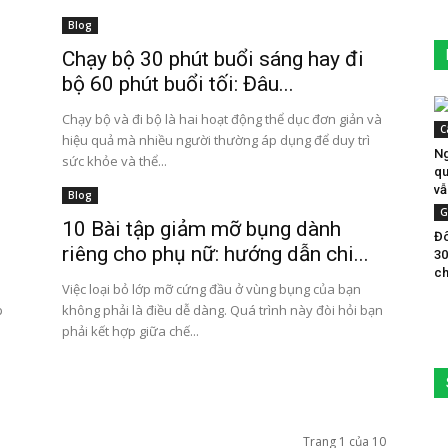
Blog
Chạy bộ 30 phút buổi sáng hay đi
bộ 60 phút buổi tối: Đâu...
Chạy bộ và đi bộ là hai hoạt động thể dục đơn giản và
C
hiệu quả mà nhiều người thường áp dụng để duy trì
Ng
sức khỏe và thể...
qu
vẫ
Blog
G
10 Bài tập giảm mỡ bụng dành
Đô
riêng cho phụ nữ: hướng dẫn chi...
30
ch
Việc loại bỏ lớp mỡ cứng đầu ở vùng bụng của bạn
p
không phải là điều dễ dàng. Quá trình này đòi hỏi bạn
phải kết hợp giữa chế...
Trang 1 của 10