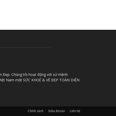
m Đẹp. Chúng tôi hoạt động với sứ mệnh:
iệt Nam một SỨC KHOẺ & VẺ ĐẸP TOÀN DIỆN
Chính sách
Điều khoản
Liên hệ