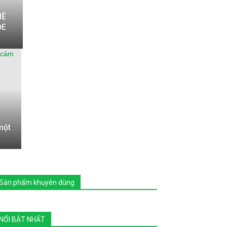
HỆ
ỎE
một
Sản phẩm khuyên dùng
NỔI BẬT NHẤT