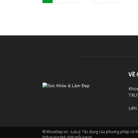
VỀ 
Khoe
TRU
Liên
© KhoeDep.vn - Lưu ý: Tác dụng của phuơng pháp có thê
tình trạng thể chất mỗi nguời