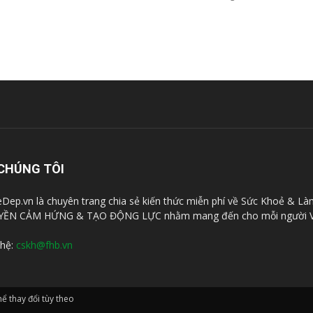
CHÚNG TÔI
Dep.vn là chuyên trang chia sẻ kiến thức miễn phí về Sức Khoẻ & Là
YỀN CẢM HỨNG & TẠO ĐỘNG LỰC nhằm mang đến cho mỗi người V
 hệ:
cskh@fhb.vn
̉ thay đổi tùy theo