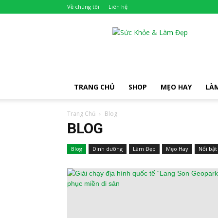
Về chúng tôi
Liên hệ
Khỏe
Đẹp
TRANG CHỦ
SHOP
MẸO HAY
LÀ
Trang Chủ
Blog
BLOG
Blog
Dinh dưỡng
Làm Đẹp
Mẹo Hay
Nổi bật