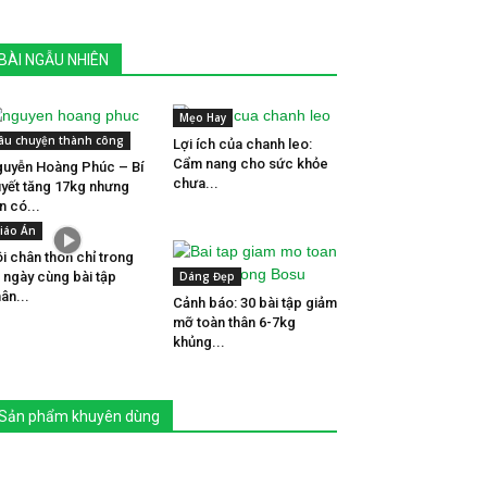
BÀI NGẪU NHIÊN
Mẹo Hay
âu chuyện thành công
Lợi ích của chanh leo:
Cẩm nang cho sức khỏe
uyễn Hoàng Phúc – Bí
chưa...
yết tăng 17kg nhưng
n có...
iáo Án
i chân thon chỉ trong
 ngày cùng bài tập
Dáng Đẹp
ân...
Cảnh báo: 30 bài tập giảm
mỡ toàn thân 6-7kg
khủng...
Sản phẩm khuyên dùng