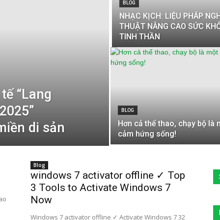
BLOG
NHẠC KỊCH: LIỆU PHÁP NG
THUẬT NÂNG CAO SỨC KH
TINH THẦN
 tế “Lang
 2025”
BLOG
Hơn cả thể thao, chạy bộ là 
miền di sản
cảm hứng sống!
Blog
windows 7 activator offline ✓ Top
3 Tools to Activate Windows 7
Now
cao
Windows 7 activator offline ✓ Activate Windows 7 32