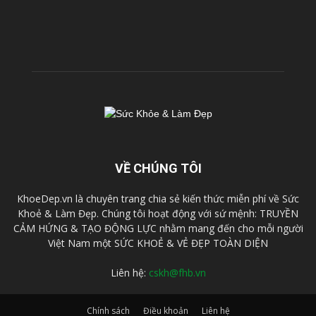
VỀ CHÚNG TÔI
KhoeDep.vn là chuyên trang chia sẻ kiến thức miễn phí về Sức
Khoẻ & Làm Đẹp. Chúng tôi hoạt động với sứ mệnh: TRUYỀN
CẢM HỨNG & TẠO ĐỘNG LỰC nhằm mang đến cho mỗi người
Việt Nam một SỨC KHOẺ & VẺ ĐẸP TOÀN DIỆN
Liên hệ:
cskh@fhb.vn
Chính sách
Điều khoản
Liên hệ