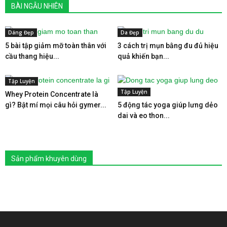
BÀI NGẪU NHIÊN
Dáng Đẹp
Da Đẹp
5 bài tập giảm mỡ toàn thân với
3 cách trị mụn bằng đu đủ hiệu
cầu thang hiệu...
quả khiến bạn...
Tập Luyện
Tập Luyện
Whey Protein Concentrate là
gì? Bật mí mọi câu hỏi gymer...
5 động tác yoga giúp lưng dẻo
dai và eo thon...
Sản phẩm khuyên dùng