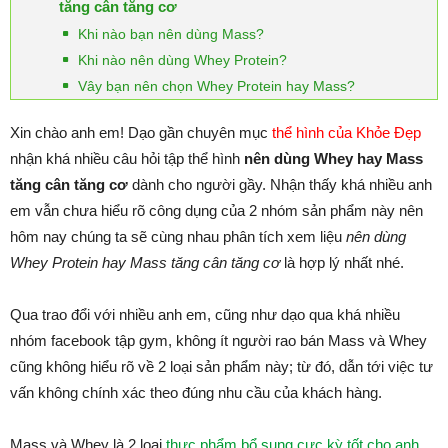
tăng cân tăng cơ
Khi nào bạn nên dùng Mass?
Khi nào nên dùng Whey Protein?
Vây bạn nên chọn Whey Protein hay Mass?
Xin chào anh em! Dạo gần chuyên mục
thể hình của Khỏe Đẹp
nhận khá nhiều câu hỏi tập thể hình
nên dùng Whey hay Mass
tăng cân tăng cơ
dành cho người gầy. Nhận thấy khá nhiều anh
em vẫn chưa hiểu rõ công dụng của 2 nhóm sản phẩm này nên
hôm nay chúng ta sẽ cùng nhau phân tích xem liệu
nên dùng
Whey Protein hay Mass tăng cân tăng cơ
là hợp lý nhất nhé.
Qua trao đổi với nhiều anh em, cũng như dạo qua khá nhiều
nhóm facebook tập gym, không ít người rao bán Mass và Whey
cũng không hiểu rõ về 2 loại sản phẩm này; từ đó, dẫn tới việc tư
vấn không chính xác theo đúng nhu cầu của khách hàng.
Mass và Whey là 2 loại
thực phẩm bổ sung cực kỳ tốt cho anh