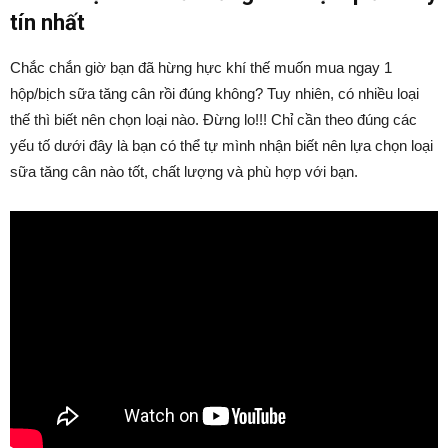
tín nhất
Chắc chắn giờ bạn đã hừng hực khí thế muốn mua ngay 1
hộp/bịch sữa tăng cân rồi đúng không? Tuy nhiên, có nhiều loại
thế thì biết nên chọn loại nào. Đừng lo!!! Chỉ cần theo đúng các
yếu tố dưới đây là bạn có thể tự mình nhận biết nên lựa chọn loại
sữa tăng cân nào tốt, chất lượng và phù hợp với bạn.