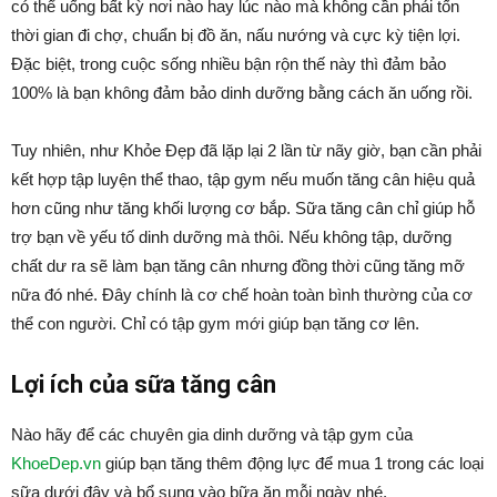
có thể uống bất kỳ nơi nào hay lúc nào mà không cần phải tốn
thời gian đi chợ, chuẩn bị đồ ăn, nấu nướng và cực kỳ tiện lợi.
Đặc biệt, trong cuộc sống nhiều bận rộn thế này thì đảm bảo
100% là bạn không đảm bảo dinh dưỡng bằng cách ăn uống rồi.
Tuy nhiên, như Khỏe Đẹp đã lặp lại 2 lần từ nãy giờ, bạn cần phải
kết hợp tập luyện thể thao, tập gym nếu muốn tăng cân hiệu quả
hơn cũng như tăng khối lượng cơ bắp. Sữa tăng cân chỉ giúp hỗ
trợ bạn về yếu tố dinh dưỡng mà thôi. Nếu không tập, dưỡng
chất dư ra sẽ làm bạn tăng cân nhưng đồng thời cũng tăng mỡ
nữa đó nhé. Đây chính là cơ chế hoàn toàn bình thường của cơ
thể con người. Chỉ có tập gym mới giúp bạn tăng cơ lên.
Lợi ích của sữa tăng cân
Nào hãy để các chuyên gia dinh dưỡng và tập gym của
KhoeDep.vn
giúp bạn tăng thêm động lực để mua 1 trong các loại
sữa dưới đây và bổ sung vào bữa ăn mỗi ngày nhé.