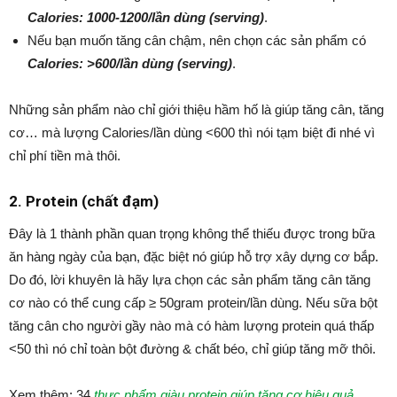
Calories: 1000-1200/lần dùng (serving)
.
Nếu bạn muốn tăng cân chậm, nên chọn các sản phẩm có
Calories: >600/lần dùng (serving)
.
Những sản phẩm nào chỉ giới thiệu hầm hố là giúp tăng cân, tăng
cơ… mà lượng Calories/lần dùng <600 thì nói tạm biệt đi nhé vì
chỉ phí tiền mà thôi.
2. Protein (chất đạm)
Đây là 1 thành phần quan trọng không thể thiếu được trong bữa
ăn hàng ngày của bạn, đặc biệt nó giúp hỗ trợ xây dựng cơ bắp.
Do đó, lời khuyên là hãy lựa chọn các sản phẩm tăng cân tăng
cơ nào có thể cung cấp ≥ 50gram protein/lần dùng. Nếu sữa bột
tăng cân cho người gầy nào mà có hàm lượng protein quá thấp
<50 thì nó chỉ toàn bột đường & chất béo, chỉ giúp tăng mỡ thôi.
Xem thêm:
34
thực phẩm giàu protein giúp tăng cơ hiệu quả