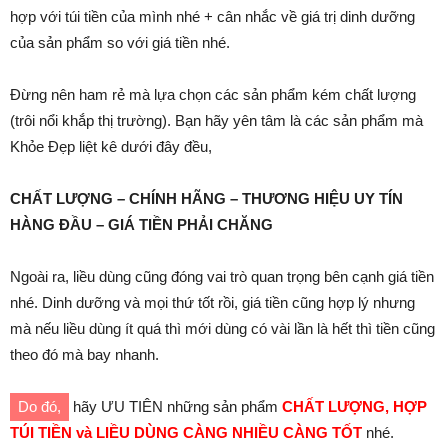
hợp với túi tiền của mình nhé + cân nhắc về giá trị dinh dưỡng
của sản phẩm so với giá tiền nhé.
Đừng nên ham rẻ mà lựa chọn các sản phẩm kém chất lượng
(trôi nổi khắp thị trường). Bạn hãy yên tâm là các sản phẩm mà
Khỏe Đẹp liệt kê dưới đây đều,
CHẤT LƯỢNG – CHÍNH HÃNG – THƯƠNG HIỆU UY TÍN
HÀNG ĐẦU – GIÁ TIỀN PHẢI CHĂNG
Ngoài ra, liều dùng cũng đóng vai trò quan trọng bên cạnh giá tiền
nhé. Dinh dưỡng và mọi thứ tốt rồi, giá tiền cũng hợp lý nhưng
mà nếu liều dùng ít quá thì mới dùng có vài lần là hết thì tiền cũng
theo đó mà bay nhanh.
Do đó,
hãy ƯU TIÊN những sản phẩm
CHẤT LƯỢNG, HỢP
TÚI TIỀN và LIỀU DÙNG CÀNG NHIỀU CÀNG TỐT
nhé.