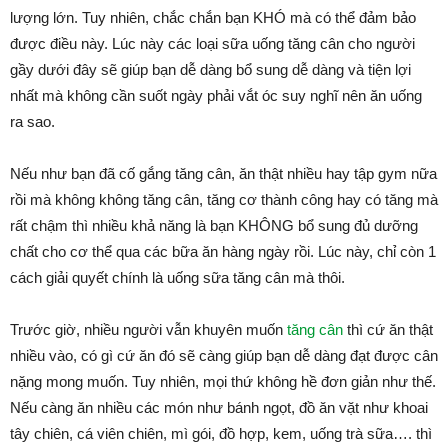
lượng lớn. Tuy nhiên, chắc chắn bạn KHÓ mà có thể đảm bảo
được điều này. Lúc này các loại sữa uống tăng cân cho người
gầy dưới đây sẽ giúp bạn dễ dàng bổ sung dễ dàng và tiện lợi
nhất mà không cần suốt ngày phải vắt óc suy nghĩ nên ăn uống
ra sao.
Nếu như bạn đã cố gắng tăng cân, ăn thật nhiều hay tập gym nữa
rồi mà không không tăng cân, tăng cơ thành công hay có tăng mà
rất chậm thì nhiều khả năng là bạn KHÔNG bổ sung đủ dưỡng
chất cho cơ thể qua các bữa ăn hàng ngày rồi. Lúc này, chỉ còn 1
cách giải quyết chính là uống sữa tăng cân mà thôi.
Trước giờ, nhiều người vẫn khuyên muốn
tăng cân
thì cứ ăn thật
nhiều vào, có gì cứ ăn đó sẽ càng giúp bạn dễ dàng đạt được cân
nặng mong muốn. Tuy nhiên, mọi thứ không hề đơn giản như thế.
Nếu càng ăn nhiều các món như bánh ngọt, đồ ăn vặt như khoai
tây chiên, cá viên chiên, mì gói, đồ hợp, kem, uống trà sữa…. thì