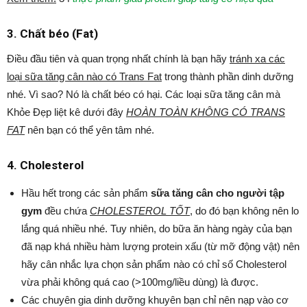
3. Chất béo (Fat)
Điều đầu tiên và quan trọng nhất chính là bạn hãy
tránh xa các
loại sữa tăng cân nào có Trans Fat
trong thành phần dinh dưỡng
nhé. Vì sao? Nó là chất béo có hại. Các loại sữa tăng cân mà
Khỏe Đẹp liệt kê dưới đây
HOÀN TOÀN KHÔNG CÓ TRANS
FAT
nên bạn có thể yên tâm nhé.
4. Cholesterol
Hầu hết trong các sản phẩm
sữa tăng cân cho người tập
gym
đều chứa
CHOLESTEROL TỐT
, do đó bạn không nên lo
lắng quá nhiều nhé. Tuy nhiên, do bữa ăn hàng ngày của bạn
đã nạp khá nhiều hàm lượng protein xấu (từ mỡ động vật) nên
hãy cân nhắc lựa chọn sản phẩm nào có chỉ số Cholesterol
vừa phải không quá cao (>100mg/liều dùng) là được.
Các chuyên gia dinh dưỡng khuyên bạn chỉ nên nạp vào cơ