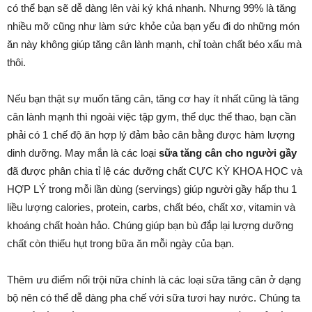
có thể bạn sẽ dễ dàng lên vài ký khá nhanh. Nhưng 99% là tăng
nhiều mỡ cũng như làm sức khỏe của bạn yếu đi do những món
ăn này không giúp tăng cân lành mạnh, chỉ toàn chất béo xấu mà
thôi.
Nếu bạn thật sự muốn tăng cân, tăng cơ hay ít nhất cũng là tăng
cân lành mạnh thì ngoài việc tập gym, thể dục thể thao, bạn cần
phải có 1 chế độ ăn hợp lý đảm bảo cân bằng được hàm lượng
dinh dưỡng. May mắn là các loại
sữa tăng cân cho người gầy
đã được phân chia tỉ lệ các dưỡng chất CỰC KỲ KHOA HỌC và
HỢP LÝ trong mỗi lần dùng (servings) giúp người gầy hấp thu 1
liều lượng calories, protein, carbs, chất béo, chất xơ, vitamin và
khoáng chất hoàn hảo. Chúng giúp bạn bù đắp lại lượng dưỡng
chất còn thiếu hụt trong bữa ăn mỗi ngày của bạn.
Thêm ưu điểm nổi trội nữa chính là các loại sữa tăng cân ở dạng
bộ nên có thể dễ dàng pha chế với sữa tươi hay nước. Chúng ta