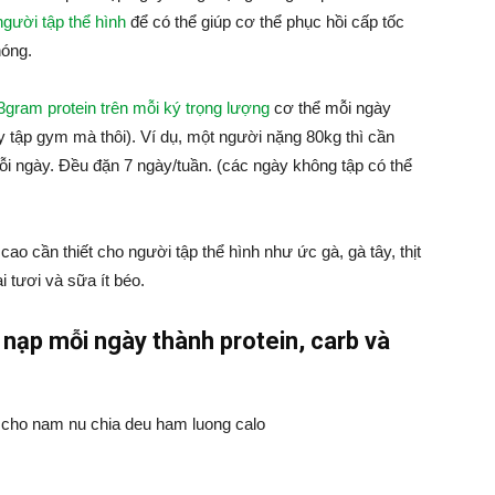
người tập thể hình
để có thể giúp cơ thể phục hồi cấp tốc
hóng.
3gram protein trên mỗi ký trọng lượng
cơ thể mỗi ngày
 tập gym mà thôi). Ví dụ, một người nặng 80kg thì cần
ỗi ngày. Đều đặn 7 ngày/tuần. (các ngày không tập có thể
ao cần thiết cho người tập thể hình như ức gà, gà tây, thịt
i tươi và sữa ít béo.
 nạp mỗi ngày thành protein, carb và