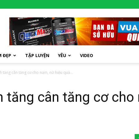
M ĐẸP
TẬP LUYỆN
YÊU
VIDEO
 tăng cân tăng cơ cho nam, nữ hiệu quả...
 tăng cân tăng cơ cho 
m