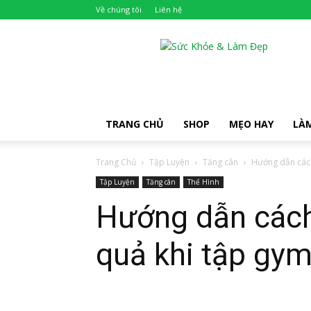
Về chúng tôi
Liên hệ
Khỏe
Đẹp
TRANG CHỦ
SHOP
MẸO HAY
LÀ
Trang Chủ
Tập Luyện
Tăng cân
Hướng dẫn cách
Tập Luyện
Tăng cân
Thể Hình
Hướng dẫn cách
quả khi tập gy