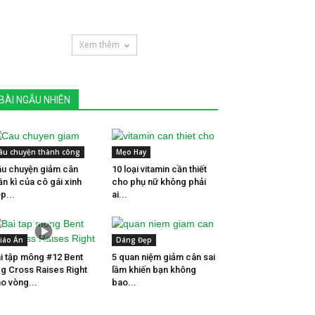
Xem thêm
BÀI NGẪU NHIÊN
âu chuyện thành công
Mẹo Hay
u chuyện giảm cân
10 loại vitamin cần thiết
ần kì của cô gái xinh
cho phụ nữ không phải
p...
ai...
iáo Án
Dáng Đẹp
i tập mông #12 Bent
5 quan niệm giảm cân sai
g Cross Raises Right
lầm khiến bạn không
o vòng...
bao...