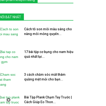
NỔI BẬT NHẤT
Cách tô son môi màu sáng cho
nàng môi mỏng quyến...
17 bài tập cơ bụng cho nam hiệu
quả nhất tại...
3 cách chăm sóc mắt thâm
quầng mệt mỏi cho bạn...
Bài Tập Plank Chạm Tay Trước |
Cách Giúp Eo Thon...