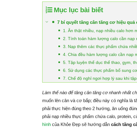
Mục lục bài biết
7 bí quyết tăng cân tăng cơ hiệu qu
1. Ăn thật nhiều, nạp nhiều calo hơn 
2. Tính toán hàm lượng calo cần nạp
3. Nạp thêm các thực phẩm chứa nhiề
4. Chia đều hàm lượng calo cần nạp m
5. Tập luyện thể dục thể thao, gym, 
6. Sử dụng các thực phẩm bổ sung cơ
7. Chế độ nghỉ ngơi hợp lý sau khi tập
Làm thế nào để tăng cân tăng cơ nhanh nhất c
muốn lên cân và cơ bắp; điều này có nghĩa là 
phải thực hiện đúng theo 2 hướng, ăn uống đún
phải nạp nhiều thực phẩm chứa calo, protein, 
hình
của Khỏe Đẹp sẽ hướng dẫn
cách tăng c