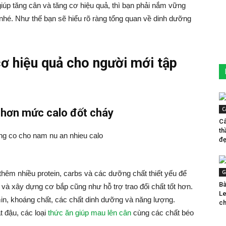
giúp tăng cân và tăng cơ hiệu quả, thì bạn phải nắm vững
nhé. Như thế bạn sẽ hiểu rõ ràng tổng quan về dinh dưỡng
cơ hiệu quả cho người mới tập
C
o hơn mức calo đốt cháy
Câ
th
đẹ
G
hêm nhiều protein, carbs và các dưỡng chất thiết yếu để
Bà
 và xây dựng cơ bắp cũng như hỗ trợ trao đổi chất tốt hơn.
Le
in, khoáng chất, các chất dinh dưỡng và năng lượng.
ch
t đậu, các loại
thức ăn giúp mau lên cân
cùng các chất béo