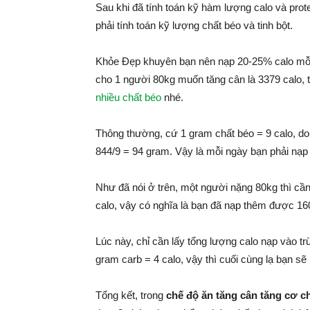
Sau khi đã tính toán kỹ hàm lượng calo và prote
phải tính toán kỹ lượng chất béo và tinh bột.
Khỏe Đẹp khuyên bạn nên nạp 20-25% calo mỗi 
cho 1 người 80kg muốn tăng cân là 3379 calo, t
nhiều chất béo
nhé.
Thông thường, cứ 1 gram chất béo = 9 calo, do 
844/9 = 94 gram. Vậy là mỗi ngày bạn phải nạp
Như đã nói ở trên, một người nặng 80kg thì cần 
calo, vậy có nghĩa là bạn đã nạp thêm được 160
Lúc này, chỉ cần lấy tổng lượng calo nạp vào trừ
gram carb = 4 calo, vậy thì cuối cùng lạ bạn s
Tổng kết, trong
chế độ ăn tăng cân tăng cơ c