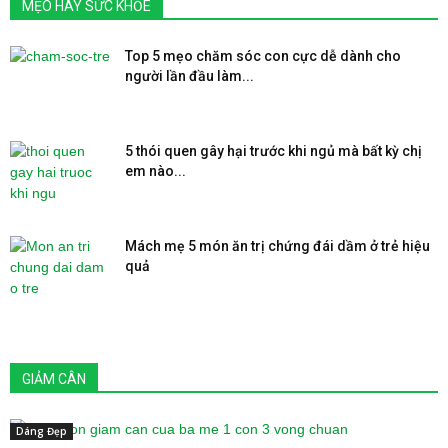
MẸO HAY SỨC KHỎE
Top 5 mẹo chăm sóc con cực dễ dành cho
người lần đầu làm...
5 thói quen gây hại trước khi ngủ mà bất kỳ chị
em nào...
Mách mẹ 5 món ăn trị chứng đái dầm ở trẻ hiệu
quả
GIẢM CÂN
Dáng Đẹp