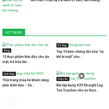
Mê mẩn 3 mặt nạ trà xanh trị nám, tàn nhang...
HOT NEWS
Da Đẹp
Blog
Top 10 kem chống lão hóa “vũ
15 thực phẩm thải độc cho da
khí bí mật” cho...
mặt, trẻ hóa làn...
Làm Đẹp
Giáo Án
Thời trang mùa hè khiến nàng
phải điên đảo – Xu...
Bài tập bụng #29 Straight Leg
Toe Touches cho eo thon...