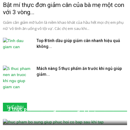
Bật mí thực đơn giảm cân của bà mẹ một con
với 3 vòng...
Giảm cân giảm mỡ luôn là niềm khao khát của hầu hết mọi chị em phụ
nữ 'vô tình ăn uống vô tội vạ'. Các chị em sau khi...
Top 8 tinh dầu giúp giảm cân nhanh hiệu quả
không...
Mách nàng 5 thực phẩm ăn trước khi ngủ giúp
giảm...
THỂ HÌNH
3 thực phẩm bổ sung tốt nhất giúp phục hồi cơ
bắp sau khi tập gym