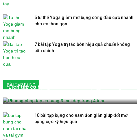
5 tư thế Yoga giảm mỡ bụng cứng đầu cực nhanh
cho eo thon gọn
7 bài tập Yoga trị táo bón hiệu quả chuẩn không
cần chỉnh
BÀI TẬP BỤNG
Lịch tập cơ bụng 6 múi cho nam tại gym trong 4
tuần hiệu quả 100%
10 bài tập bụng cho nam đơn giản giúp đốt mỡ
bụng cực kỳ hiệu quả