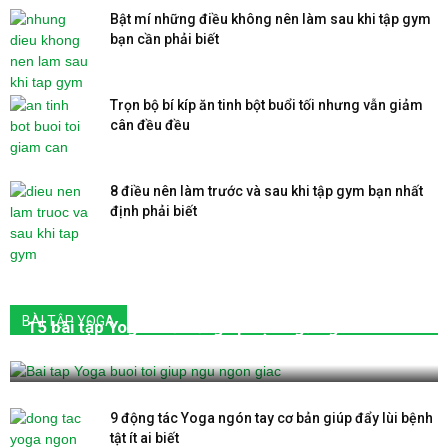
Bật mí những điều không nên làm sau khi tập gym
bạn cần phải biết
Trọn bộ bí kíp ăn tinh bột buổi tối nhưng vẫn giảm
cân đều đều
8 điều nên làm trước và sau khi tập gym bạn nhất
định phải biết
BÀI TẬP YOGA
15 bài tập Yoga buổi tối giúp bạn ngủ ngon và
nhiều giấc mơ đẹp
9 động tác Yoga ngón tay cơ bản giúp đẩy lùi bệnh
tật ít ai biết