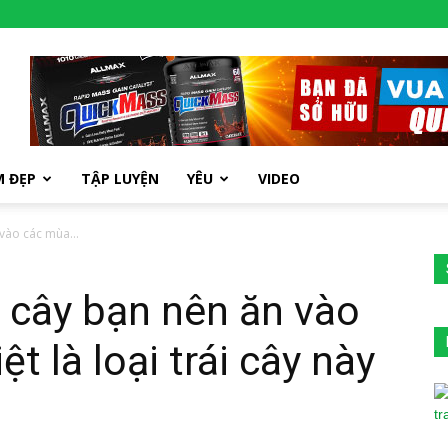
M ĐẸP
TẬP LUYỆN
YÊU
VIDEO
 vào các mùa...
ái cây bạn nên ăn vào
t là loại trái cây này