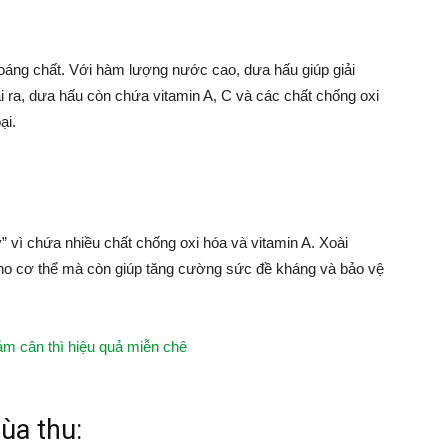
hoáng chất. Với hàm lượng nước cao, dưa hấu giúp giải
i ra, dưa hấu còn chứa vitamin A, C và các chất chống oxi
ại.
y” vì chứa nhiều chất chống oxi hóa và vitamin A. Xoài
ho cơ thể mà còn giúp tăng cường sức đề kháng và bảo vệ
iảm cân thì hiệu quả miễn chê
ùa thu: