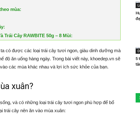
L
 theo mùa:
Hư
đẹ
ây:
 Trái Cây RAWBITE 50g – 8 Mùi:
 ta có được các loại trái cây tươi ngon, giàu dinh dưỡng mà
D
ế độ ăn uống hàng ngày. Trong bài viết này, khoedep.vn sẽ
5 
tă
ăn vào các mùa khác nhau và lợi ích sức khỏe của bạn.
mùa xuân?
sống, và có những loại trái cây tươi ngon phù hợp để bổ
ại trái cây nên ăn vào mùa xuân: