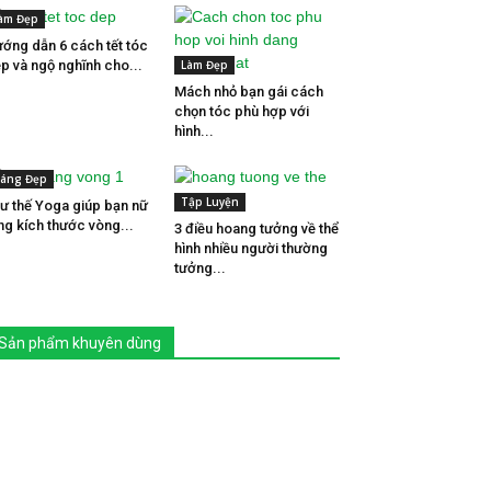
àm Đẹp
ớng dẫn 6 cách tết tóc
p và ngộ nghĩnh cho...
Làm Đẹp
Mách nhỏ bạn gái cách
chọn tóc phù hợp với
hình...
áng Đẹp
Tập Luyện
tư thế Yoga giúp bạn nữ
ng kích thước vòng...
3 điều hoang tưởng về thể
hình nhiều người thường
tưởng...
Sản phẩm khuyên dùng