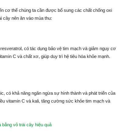
ến cơ thể chúng ta cần được bổ sung các chất chống oxi
ái cây nên ăn vào mùa thu:
a resveratrol, có tác dụng bảo vệ tim mạch và giảm nguy cơ
tamin C và chất xơ, giúp duy trì hệ tiêu hóa khỏe mạnh.
gic, có khả năng ngăn ngừa sự hình thành và phát triển của
iều vitamin C và kali, tăng cường sức khỏe tim mạch và
 bằng vỏ trái cây hiệu quả