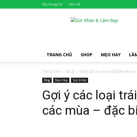
Về chúng tôi
Liên hệ
Khỏe
Đẹp
TRANG CHỦ
SHOP
MẸO HAY
LÀ
Trang Chủ
Blog
Gợi ý các loại trái cây bạn nên ăn
Blog
Mẹo Hay
Sức khỏe
Gợi ý các loại tr
các mùa – đặc biệ