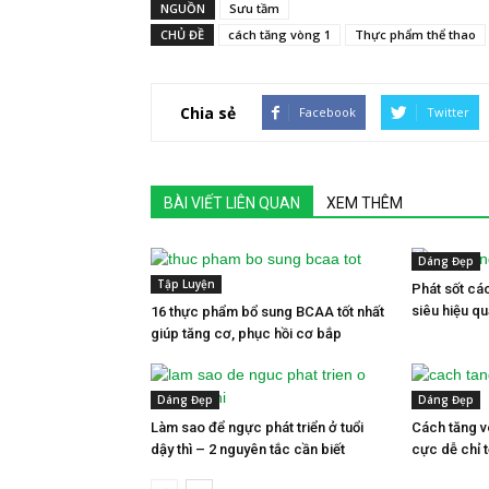
NGUỒN
Sưu tầm
CHỦ ĐỀ
cách tăng vòng 1
Thực phẩm thể thao
Chia sẻ
Facebook
Twitter
BÀI VIẾT LIÊN QUAN
XEM THÊM
Dáng Đẹp
Tập Luyện
Phát sốt cá
siêu hiệu q
16 thực phẩm bổ sung BCAA tốt nhất
giúp tăng cơ, phục hồi cơ bắp
Dáng Đẹp
Dáng Đẹp
Làm sao để ngực phát triển ở tuổi
Cách tăng v
dậy thì – 2 nguyên tắc cần biết
cực dễ chỉ 