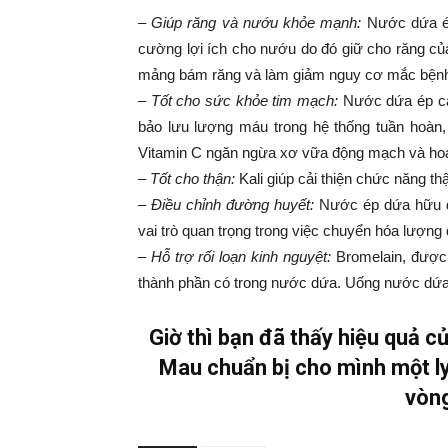
– Giúp răng và nướu khỏe mạnh:
Nước dứa ép
cường lợi ích cho nướu do đó giữ cho răng củ
mảng bám răng và làm giảm nguy cơ mắc bện
– Tốt cho sức khỏe tim mạch:
Nước dứa ép cải
bảo lưu lượng máu trong hệ thống tuần hoàn
Vitamin C ngăn ngừa xơ vữa động mạch và hoạ
– Tốt cho thận:
Kali giúp cải thiện chức năng t
– Điều chỉnh đường huyết:
Nước ép dứa hữu dụ
vai trò quan trọng trong việc chuyển hóa lượn
– Hỗ trợ rối loạn kinh nguyệt:
Bromelain, được 
thành phần có trong nước dứa. Uống nước dứa 
Giờ thì bạn đã thấy hiệu quả c
Mau chuẩn bị cho mình một ly
vòn