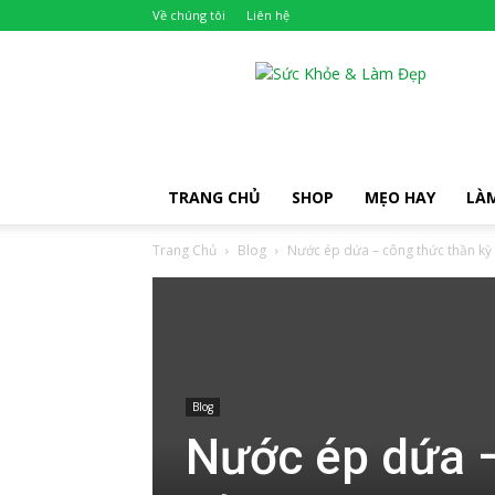
Về chúng tôi
Liên hệ
Khỏe
Đẹp
TRANG CHỦ
SHOP
MẸO HAY
LÀ
Trang Chủ
Blog
Nước ép dứa – công thức thần kỳ g
Blog
Nước ép dứa –