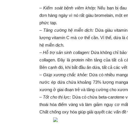
– Kiểm soát bệnh viêm khớp:
Nếu bạn bị đau
đơn hàng ngày vì nó rất giàu bromelain, một en
phức tạp.
– Tăng cường hệ miễn dịch:
Dứa giàu vitamin
lượng vitamin C mà cơ thể cần. Vì thế, dứa là đ
hệ miễn dịch.
– Hỗ trợ sản sinh collagen:
Dứa không chỉ bảo v
collagen. Đây là protein nền tảng của tất cả
Bên cạnh đó, khi bắt đầu ăn dứa, tất cả các vế
– Giúp xương chắc khỏe:
Dứa có nhiều mangan 
nước ép dứa chứa khoảng 73% lượng mangan 
xương ở giai đoạn trẻ và tăng cường cho xươn
– Tốt cho thị lực:
Dứa có chứa beta-carotene và
thoái hóa điểm vàng và làm giảm nguy cơ mất 
Chất chống oxy hóa giúp giải quyết các vấn đề 