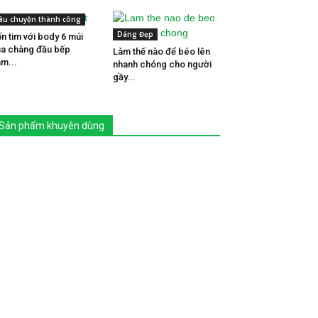
âu chuyện thành công
Dáng Đẹp
n tim với body 6 múi
a chàng đầu bếp
Làm thế nào để béo lên
m...
nhanh chóng cho người
gầy...
Sản phẩm khuyên dùng