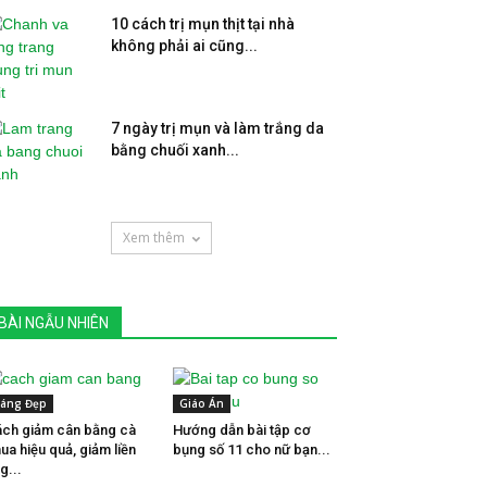
10 cách trị mụn thịt tại nhà
không phải ai cũng...
7 ngày trị mụn và làm trắng da
bằng chuối xanh...
Xem thêm
BÀI NGẪU NHIÊN
áng Đẹp
Giáo Án
ch giảm cân bằng cà
Hướng dẫn bài tập cơ
ua hiệu quả, giảm liền
bụng số 11 cho nữ bạn...
g...