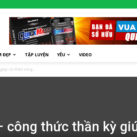
M ĐẸP
TẬP LUYỆN
YÊU
VIDEO
iúp cải thiện vòng...
 công thức thần kỳ gi