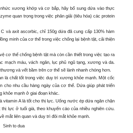
 nhức xương khớp và cơ bắp, hãy bổ sung dứa vào thực
zyme quan trọng trong việc phân giải (tiêu hóa) các protein
 C và axit ascorbic, chỉ 150g dứa đã cung cấp 130% hàm
ồng minh của cơ thể trong việc chống lại bệnh tật, cải thiện
ệ cơ thể chống bệnh tật mà còn cần thiết trong việc tạo ra
 các mạch máu, vách ngăn, lục phủ ngũ tạng, xương và da.
t thương và vết bầm trên cơ thể sẽ lành nhanh chóng hơn.
là chất tốt trong việc duy trì xương khỏe mạnh. Một cốc
cho nhu cầu hàng ngày của cơ thể. Dứa giúp phát triển
g khỏe mạnh ở giai đoạn khác.
 vitamin A là tốt cho thị lực. Uống nước ép dứa ngăn chặn
thị lực ở tuổi già, theo khuyến cáo của nhiều nghiên cứu.
về mắt liên quan và duy trì đôi mắt khỏe mạnh.