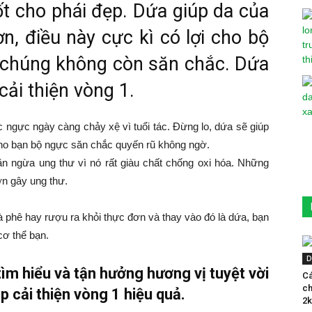
tốt cho phái đẹp. Dứa giúp da của
ơn, điều này cực kì có lợi cho bộ
i chúng không còn săn chắc. Dứa
cải thiện vòng 1.
 ngực ngày càng chảy xệ vì tuổi tác. Đừng lo, dứa sẽ giúp
cho bạn bộ ngực săn chắc quyến rũ không ngờ.
ăn ngừa ung thư vì nó rất giàu chất chống oxi hóa. Những
ơn gây ung thư.
à phê hay rượu ra khỏi thực đơn và thay vào đó là dứa, bạn
cơ thể bạn.
D
m hiểu và tận hưởng hương vị tuyệt vời
Cá
ch
úp cải thiện vòng 1 hiệu quả.
2k