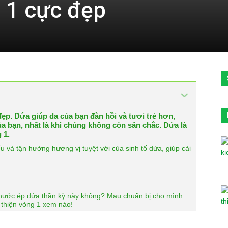
g 1 cực đẹp
 đẹp. Dứa giúp da của bạn đàn hồi và tươi trẻ hơn,
ủa bạn, nhất là khi chúng không còn săn chắc. Dứa là
 1.
 và tận hưởng hương vị tuyệt vời của sinh tố dứa, giúp cải
i nước ép dứa thần kỳ này không? Mau chuẩn bị cho mình
 thiện vòng 1 xem nào!