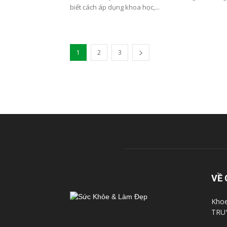
biết cách áp dụng khoa học,...
1
2
3
VỀ 
Khoe
TRU