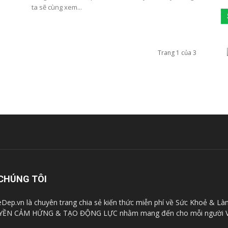
ta sẽ cùng xem...
Trang 1 của 3
CHÚNG TÔI
Dep.vn là chuyên trang chia sẻ kiến thức miễn phí về Sức Khoẻ & Là
YỀN CẢM HỨNG & TẠO ĐỘNG LỰC nhằm mang đến cho mỗi người V