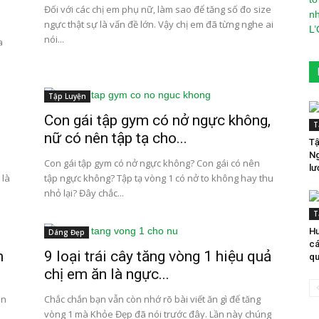
Đối với các chị em phụ nữ, làm sao để tăng số đo size
ngực thật sự là vấn đề lớn. Vậy chị em đã từng nghe ai
nói...
a
Tập Luyện
Con gái tập gym có nở ngực không,
T
nữ có nên tập tạ cho...
Tậ
Ng
Con gái tập gym có nở ngực không? Con gái có nên
lư
 là
tập ngực không? Tập tạ vòng 1 có nở to không hay thu
nhỏ lại? Đây chắc...
T
Hư
Dáng Đẹp
cá
m
9 loại trái cây tăng vòng 1 hiệu quả
qu
chị em ăn là ngực...
ân
Chắc chắn bạn vẫn còn nhớ rõ bài viết ăn gì để tăng
vòng 1 mà Khỏe Đẹp đã nói trước đây. Lần này chúng