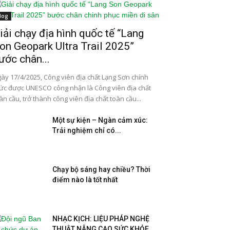
log
iải chạy địa hình quốc tế “Lang
on Geopark Ultra Trail 2025”
ước chân...
ày 17/4/2025, Công viên địa chất Lạng Sơn chính
ức được UNESCO công nhận là Công viên địa chất
àn cầu, trở thành công viên địa chất toàn cầu...
Một sự kiện – Ngàn cảm xúc:
Trải nghiệm chỉ có...
Chạy bộ sáng hay chiều? Thời
điểm nào là tốt nhất
NHẠC KỊCH: LIỆU PHÁP NGHỆ
THUẬT NÂNG CAO SỨC KHỎE