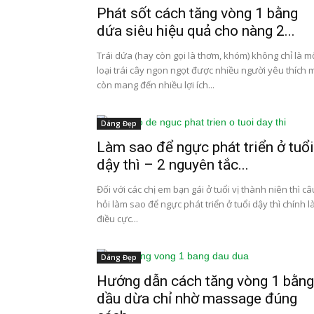
Phát sốt cách tăng vòng 1 bằng
dứa siêu hiệu quả cho nàng 2...
Trái dứa (hay còn gọi là thơm, khóm) không chỉ là m
loại trái cây ngon ngọt được nhiều người yêu thích 
còn mang đến nhiều lợi ích...
Dáng Đẹp
Làm sao để ngực phát triển ở tuổi
dậy thì – 2 nguyên tắc...
Đối với các chị em bạn gái ở tuổi vị thành niên thì câ
hỏi làm sao để ngực phát triển ở tuổi dậy thì chính l
điều cực...
Dáng Đẹp
Hướng dẫn cách tăng vòng 1 bằng
dầu dừa chỉ nhờ massage đúng