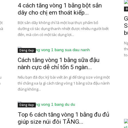
4 cách tăng vòng 1 bằng bột sắn
B
dây cho chị em thoát kiếp...
G
ột
Bột sắn dây không chỉ là một loại thực phẩm bổ
S
mà
dưỡng có tác dụng thanh nhiệt được nhiều người biết
b
đến, mà còn có một tác dụng lợi...
Ng
th
Dáng Đẹp
to
Cách tăng vòng 1 bằng sữa đậu
nành cực dễ chỉ tốn 5 ngàn...
u
Nếu bạn đã đọc kỹ bài viết ăn gì để tăng size vòng một
à
thì chẳng xa lạ gì cách tăng vòng 1 bằng sữa đậu nành
đúng không...
Dáng Đẹp
Top 6 cách tăng vòng 1 bằng đu đủ
giúp size núi đôi TĂNG...