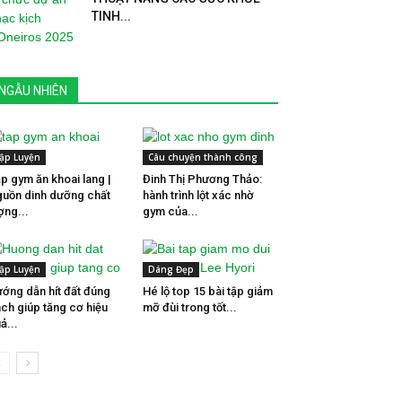
TINH...
NGẪU NHIÊN
ập Luyện
Câu chuyện thành công
p gym ăn khoai lang |
Đinh Thị Phương Thảo:
uồn dinh dưỡng chất
hành trình lột xác nhờ
ợng...
gym của...
ập Luyện
Dáng Đẹp
ớng dẫn hít đất đúng
Hé lộ top 15 bài tập giảm
ch giúp tăng cơ hiệu
mỡ đùi trong tốt...
ả...