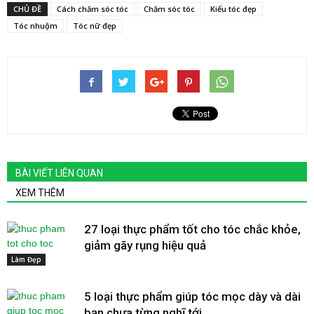
CHỦ ĐỀ
Cách chăm sóc tóc
Chăm sóc tóc
Kiểu tóc đẹp
Tóc nhuộm
Tóc nữ đẹp
BÀI VIẾT LIÊN QUAN
XEM THÊM
27 loại thực phẩm tốt cho tóc chắc khỏe,
giảm gãy rụng hiệu quả
Làm Đẹp
5 loại thực phẩm giúp tóc mọc dày và dài
bạn chưa từng nghĩ tới