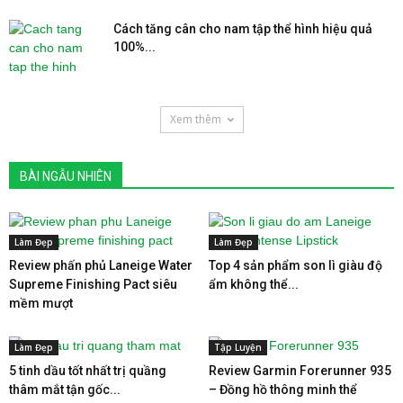
Cách tăng cân cho nam tập thể hình hiệu quả
100%...
Xem thêm
BÀI NGẪU NHIÊN
Làm Đẹp
Làm Đẹp
Review phấn phủ Laneige Water
Top 4 sản phẩm son lì giàu độ
Supreme Finishing Pact siêu
ẩm không thể...
mềm mượt
Làm Đẹp
Tập Luyện
5 tinh dầu tốt nhất trị quầng
Review Garmin Forerunner 935
thâm mắt tận gốc...
– Đồng hồ thông minh thể