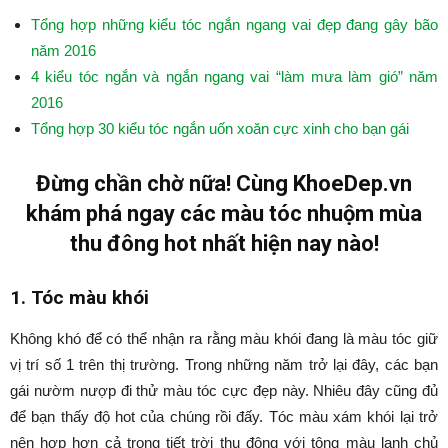
Tổng hợp những kiểu tóc ngắn ngang vai đẹp đang gây bão
năm 2016
4 kiểu tóc ngắn và ngắn ngang vai “làm mưa làm gió” năm
2016
Tổng hợp 30 kiểu tóc ngắn uốn xoăn cực xinh cho bạn gái
Đừng chần chờ nữa! Cùng KhoeDep.vn
khám phá ngay các màu tóc nhuộm mùa
thu đông hot nhất hiện nay nào!
1. Tóc màu khói
Không khó để có thể nhận ra rằng màu khói đang là màu tóc giữ
vị trí số 1 trên thị trường. Trong những năm trở lại đây, các bạn
gái nườm nượp đi thử màu tóc cực đẹp này. Nhiêu đây cũng đủ
để bạn thấy độ hot của chúng rồi đấy. Tóc màu xám khói lại trở
nên hợp hơn cả trong tiết trời thu đông với tông màu lạnh chủ