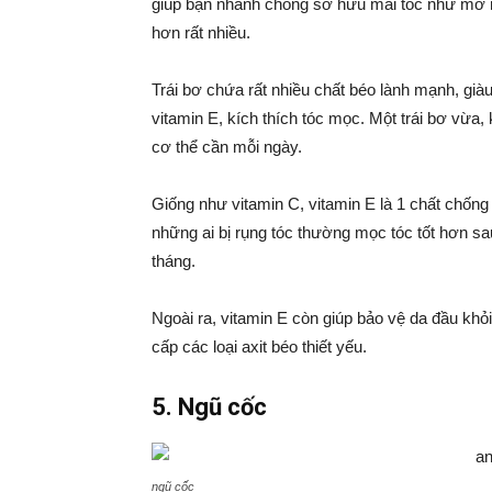
giúp bạn nhanh chóng sở hữu mái tóc như mơ mà
hơn rất nhiều.
Trái bơ chứa rất nhiều chất béo lành mạnh, g
vitamin E, kích thích tóc mọc. Một trái bơ vừ
cơ thể cần mỗi ngày.
Giống như vitamin C, vitamin E là 1 chất chống
những ai bị rụng tóc thường mọc tóc tốt hơn sa
tháng.
Ngoài ra, vitamin E còn giúp bảo vệ da đầu khỏi 
cấp các loại axit béo thiết yếu.
5. Ngũ cốc
ngũ cốc