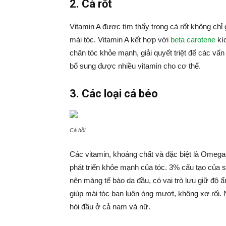
2. Cà rốt
Vitamin A được tìm thấy trong cà rốt không chỉ
mái tóc. Vitamin A kết hợp với
beta carotene
kíc
chân tóc khỏe mạnh, giải quyết triệt để các vấ
bổ sung được nhiều vitamin cho cơ thể.
3. Các loại cá béo
Cá hồi
Các vitamin, khoáng chất và đặc biệt là Omega
phát triển khỏe mạnh của tóc. 3% cấu tạo của 
nên màng tế bào da đầu, có vai trò lưu giữ độ 
giúp mái tóc bạn luôn óng mượt, không xơ rối. Ng
hói đầu ở cả nam và nữ.