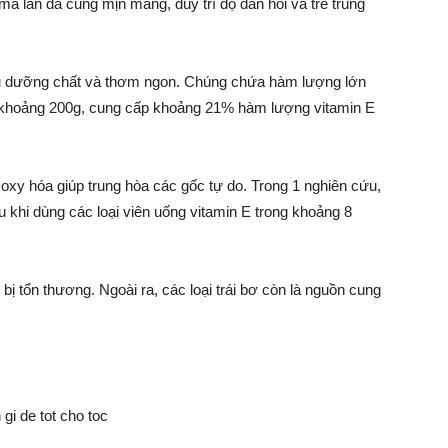
 làn da cũng mịn màng, duy trì độ đàn hồi và trẻ trung
iàu dưỡng chất và thơm ngon. Chúng chứa hàm lượng lớn
a, khoảng 200g, cung cấp khoảng 21% hàm lượng vitamin E
 oxy hóa giúp trung hòa các gốc tự do. Trong 1 nghiên cứu,
u khi dùng các loại viên uống vitamin E trong khoảng 8
bị tổn thương. Ngoài ra, các loại trái bơ còn là nguồn cung