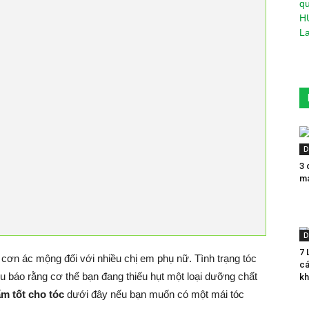
D
3 
má
D
7 
 cơn ác mộng đối với nhiều chị em phụ nữ. Tình trạng tóc
cá
ệu báo rằng cơ thể bạn đang thiếu hụt một loại dưỡng chất
kh
m tốt cho tóc
dưới đây nếu bạn muốn có một mái tóc