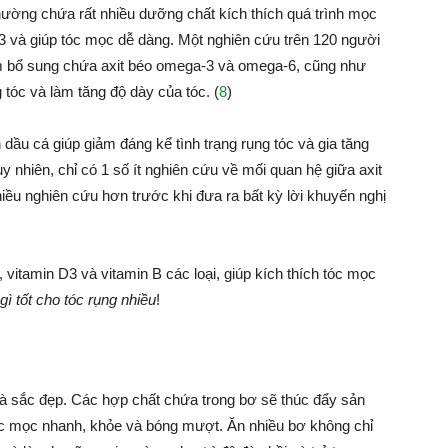
 thường chứa rất nhiều dưỡng chất kích thích quá trình mọc
3 và giúp tóc mọc dễ dàng. Một nghiên cứu trên 120 người
 bổ sung chứa axit béo omega-3 và omega-6, cũng như
tóc và làm tăng độ dày của tóc. (
8
)
ầu cá giúp giảm đáng kể tình trạng rụng tóc và gia tăng
nhiên, chỉ có 1 số ít nghiên cứu về mối quan hệ giữa axit
iều nghiên cứu hơn trước khi đưa ra bất kỳ lời khuyến nghị
 vitamin D3 và vitamin B các loại, giúp kích thích tóc mọc
gì tốt cho tóc rụng nhiều
!
 và sắc đẹp. Các hợp chất chứa trong bơ sẽ thúc đẩy sản
ợ tóc mọc nhanh, khỏe và bóng mượt. Ăn nhiều bơ không chỉ