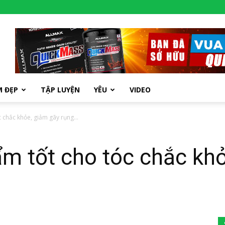
M ĐẸP
TẬP LUYỆN
YÊU
VIDEO
 chắc khỏe, giảm gãy rụng...
ẩm tốt cho tóc chắc kh