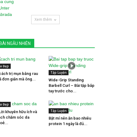
Xem thêm
BÀI NGẪU NHIÊN
a Đẹp
Tập Luyện
cách trị mụn bằng rau
 đơn giản mà ông...
Wide-Grip Standing
Barbell Curl – Bài tập bắp
tay trước cho...
a Đẹp
Tập Luyện
Lời khuyên hữu ích và
ch chăm sóc da
Bật mí nên ăn bao nhiêu
oẻ...
protein 1 ngày là đủ...