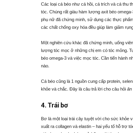
Các loại cá béo như cá hồi, cá trích và cá thu
tóc. Chúng rất giàu hàm lượng axit béo omega-
phụ nữ đã chứng minh, sử dụng các thực phẩm
các chất chống oxy hóa đều giúp làm giảm rụng 
Một nghiên cứu khác đã chứng minh, uống viên d
lượng tóc mọc ở những chị em có tóc mỏng. Tuy 
béo omega-3 và việc mọc tóc. Cần tiến hành nh
nào.
Cá béo cũng là 1 nguồn cung cấp protein, selen,
khỏe và chắc. Đây là câu trả lời cho câu hỏi
ăn 
4. Trái bơ
Bơ là một loại trái cây tuyệt vời cho sức khỏe
xuất ra collagen và elastin – hai yếu tố hỗ tr