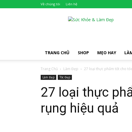
Về chúng tôi
Liên hệ
Khỏe
Đẹp
TRANG CHỦ
SHOP
MẸO HAY
LÀ
Trang Chủ
Làm Đẹp
27 loại thực phẩm tốt cho tóc
Làm Đẹp
Tóc Đẹp
27 loại thực ph
rụng hiệu quả