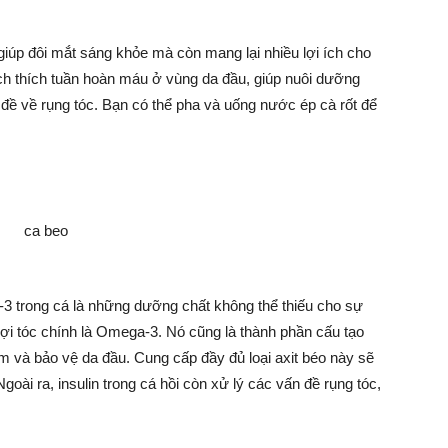
 giúp đôi mắt sáng khỏe mà còn mang lại nhiều lợi ích cho
h thích tuần hoàn máu ở vùng da đầu, giúp nuôi dưỡng
n đề về rụng tóc. Bạn có thể pha và uống nước ép cà rốt để
-3 trong cá là những dưỡng chất không thể thiếu cho sự
sợi tóc chính là Omega-3. Nó cũng là thành phần cấu tạo
ẩm và bảo vệ da đầu. Cung cấp đầy đủ loại axit béo này sẽ
oài ra, insulin trong cá hồi còn xử lý các vấn đề rụng tóc,