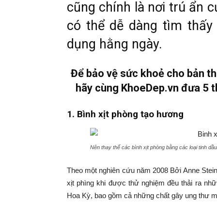
cũng chính là nơi trú ẩn
có thể dễ dàng tìm thấy
dụng hằng ngày.
Để bảo vệ sức khoẻ cho bản t
hãy cùng KhoeDep.vn đưa 5 t
1. Bình xịt phòng tạo hương
Nên thay thế các bình xịt phòng bằng các loại tinh dầu
Theo một nghiên cứu năm 2008 Bởi Anne Stein
xịt phìng khi được thử nghiệm đều thải ra nh
Hoa Kỳ, bao gồm cả những chất gây ung thư mà