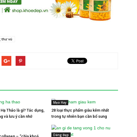
 thư vú
Mẹo Hay
Hạ Thảo là gì? Tác dụng,
28 loại thực phẩm giàu kẽm nhất
g và lưu ý cần nhớ
trong tự nhiên bạn cần bổ sung
Dáng Đẹp
 collagen – “chìa khoá