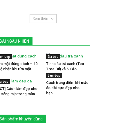
Xem thêm
BÀI NGẪU NHIÊN
àm Đẹp
Da Đẹp
a mặt đúng cách – 10
Tinh dầu trà xanh (Tea
ộ nhận khi rửa mặt...
Tree Oil) và 6 lí do...
Làm Đẹp
a Đẹp
Cách trang điểm khi mặc
áo dài cực đẹp cho
OT] Cách làm đẹp cho
bạn...
 sáng mịn trong mùa
è
Sản phẩm khuyên dùng