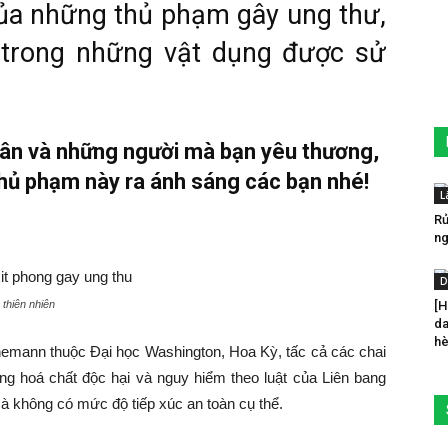
 của những thủ phạm gây ung thư,
 trong những vật dụng được sử
hân và những người mà bạn yêu thương,
hủ phạm này ra ánh sáng các bạn nhé!
L
Rử
ng
D
 thiên nhiên
[H
da
h
emann thuộc Đại học Washington, Hoa Kỳ, tấc cả các chai
ững hoá chất độc hại và nguy hiểm theo luật của Liên bang
 không có mức độ tiếp xúc an toàn cụ thể.