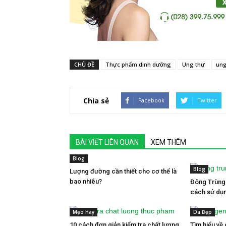
CHỦ ĐỀ
Thực phẩm dinh dưỡng
Ung thư
ung
Chia sẻ
Facebook
Twitter
BÀI VIẾT LIÊN QUAN
XEM THÊM
Blog
Blog
Lượng đường cần thiết cho cơ thể là
bao nhiêu?
Đông Trùng 
cách sử dụn
Mẹo Hay
Da Đẹp
10 cách đơn giản kiểm tra chất lượng
Tìm hiểu về