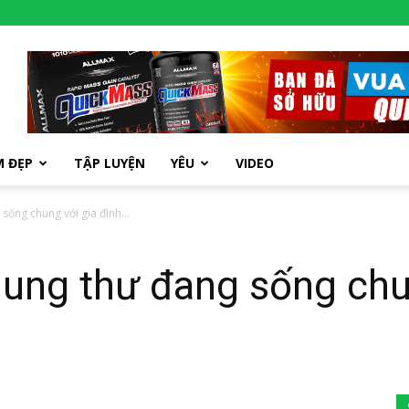
M ĐẸP
TẬP LUYỆN
YÊU
VIDEO
sống chung với gia đình...
ung thư đang sống chun