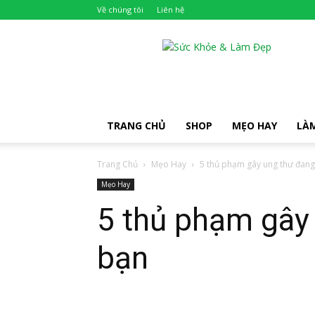
Về chúng tôi
Liên hệ
Khỏe
Đẹp
TRANG CHỦ
SHOP
MẸO HAY
LÀ
Trang Chủ
Mẹo Hay
5 thủ phạm gây ung thư đang 
Mẹo Hay
5 thủ phạm gây 
bạn