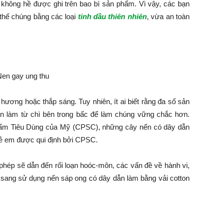
không hề được ghi trên bao bì sản phẩm. Vì vậy, các bạn
thế chúng bằng các loại
tinh dầu thiên nhiên
, vừa an toàn
hương hoặc thắp sáng. Tuy nhiên, ít ai biết rằng đa số sản
n làm từ chì bên trong bấc để làm chúng vững chắc hơn.
ẩm Tiêu Dùng của Mỹ (CPSC), những cây nến có dây dẫn
 trẻ em được qui định bởi CPSC.
phép sẽ dẫn đến rối loạn hoóc-môn, các vấn đề về hành vi,
n sang sử dụng nến sáp ong có dây dẫn làm bằng vải cotton