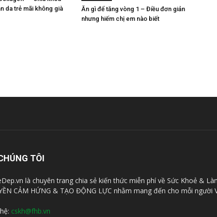
n da trẻ mãi không già
Ăn gì để tăng vòng 1 – Điều đơn giản
nhưng hiếm chị em nào biết
CHÚNG TÔI
Dep.vn là chuyên trang chia sẻ kiến thức miễn phí về Sức Khoẻ & Là
YỀN CẢM HỨNG & TẠO ĐỘNG LỰC nhằm mang đến cho mỗi người V
 hệ:
cskh@fhb.vn