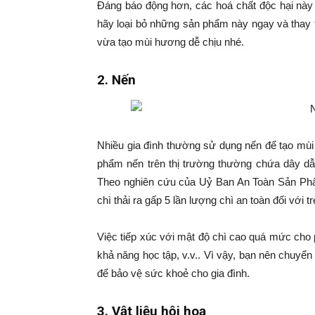
Đáng báo động hơn, các hoá chất độc hại này 
hãy loại bỏ những sản phẩm này ngay và thay 
vừa tạo mùi hương dễ chịu nhé.
2. Nến
Nhiều gia đình thường sử dụng nến để tạo mùi 
phẩm nến trên thị trường thường chứa dây dẫ
Theo nghiên cứu của Uỷ Ban An Toàn Sản Ph
chì thải ra gấp 5 lần lượng chì an toàn đối với
Việc tiếp xúc với mật độ chì cao quá mức cho 
khả năng học tập, v.v.. Vì vậy, bạn nên chuyể
để bảo vệ sức khoẻ cho gia đình.
3. Vật liệu hội hoạ