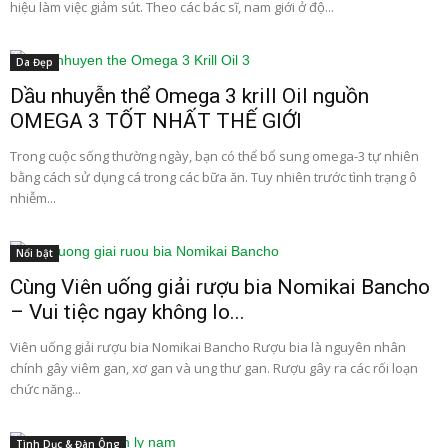
hiệu làm việc giảm sút. Theo các bác sĩ, nam giới ở độ...
Da Đẹp
Dầu nhuyễn thể Omega 3 krill Oil nguồn
OMEGA 3 TỐT NHẤT THẾ GIỚI
Trong cuộc sống thường ngày, bạn có thể bổ sung omega-3 tự nhiên
bằng cách sử dụng cá trong các bữa ăn. Tuy nhiên trước tình trạng ô
nhiễm...
Nổi bật
Cùng Viên uống giải rượu bia Nomikai Bancho
– Vui tiệc ngay không lo...
Viên uống giải rượu bia Nomikai Bancho Rượu bia là nguyên nhân
chính gây viêm gan, xơ gan và ung thư gan. Rượu gây ra các rối loạn
chức năng...
Tình Dục & Đàn Ông