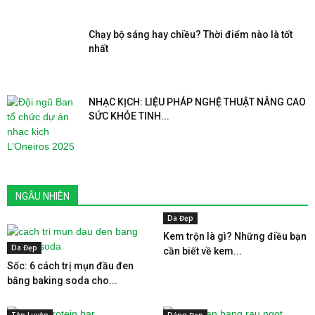
Chạy bộ sáng hay chiều? Thời điểm nào là tốt
nhất
NHẠC KỊCH: LIỆU PHÁP NGHỆ THUẬT NÂNG CAO
SỨC KHỎE TINH...
NGẪU NHIÊN
Da Đẹp
Kem trộn là gì? Những điều bạn
Da Đẹp
cần biết về kem...
Sốc: 6 cách trị mụn đầu đen
bằng baking soda cho...